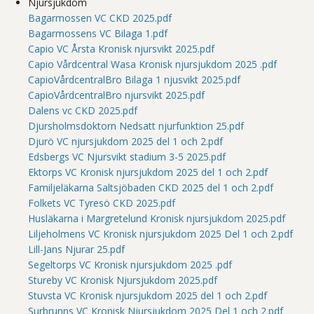
Njursjukdom
Bagarmossen VC CKD 2025.pdf
Bagarmossens VC Bilaga 1.pdf
Capio VC Årsta Kronisk njursvikt 2025.pdf
Capio Vårdcentral Wasa Kronisk njursjukdom 2025 .pdf
CapioVårdcentralBro Bilaga 1 njusvikt 2025.pdf
CapioVårdcentralBro njursvikt 2025.pdf
Dalens vc CKD 2025.pdf
Djursholmsdoktorn Nedsatt njurfunktion 25.pdf
Djurö VC njursjukdom 2025 del 1 och 2.pdf
Edsbergs VC Njursvikt stadium 3-5 2025.pdf
Ektorps VC Kronisk njursjukdom 2025 del 1 och 2.pdf
Familjeläkarna Saltsjöbaden CKD 2025 del 1 och 2.pdf
Folkets VC Tyresö CKD 2025.pdf
Husläkarna i Margretelund Kronisk njursjukdom 2025.pdf
Liljeholmens VC Kronisk njursjukdom 2025 Del 1 och 2.pdf
Lill-Jans Njurar 25.pdf
Segeltorps VC Kronisk njursjukdom 2025 .pdf
Stureby VC Kronisk Njursjukdom 2025.pdf
Stuvsta VC Kronisk njursjukdom 2025 del 1 och 2.pdf
Surbrunns VC Kronisk Njursjukdom 2025 Del 1 och 2.pdf