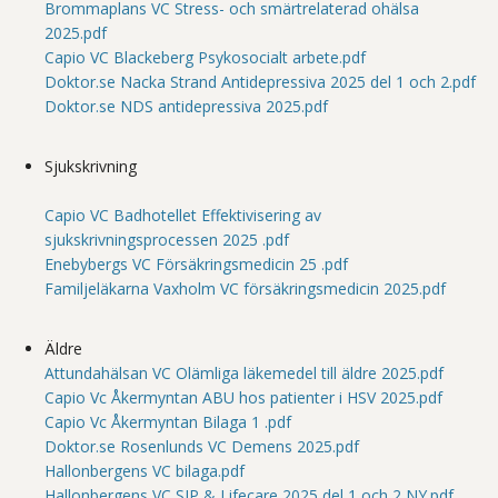
Brommaplans VC Stress- och smärtrelaterad ohälsa
2025.pdf
Capio VC Blackeberg Psykosocialt arbete.pdf
Doktor.se Nacka Strand Antidepressiva 2025 del 1 och 2.pdf
Doktor.se NDS antidepressiva 2025.pdf
Sjukskrivning
Capio VC Badhotellet Effektivisering av
sjukskrivningsprocessen 2025 .pdf
Enebybergs VC Försäkringsmedicin 25 .pdf
Familjeläkarna Vaxholm VC försäkringsmedicin 2025.pdf
Äldre
Attundahälsan VC Olämliga läkemedel till äldre 2025.pdf
Capio Vc Åkermyntan ABU hos patienter i HSV 2025.pdf
Capio Vc Åkermyntan Bilaga 1 .pdf
Doktor.se Rosenlunds VC Demens 2025.pdf
Hallonbergens VC bilaga.pdf
Hallonbergens VC SIP & Lifecare 2025 del 1 och 2 NY.pdf