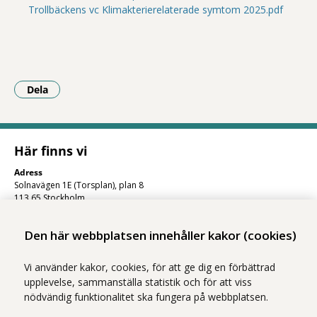
Trollbäckens vc Klimakterierelaterade symtom 2025.pdf
Dela
- Klicka för att öppna delningsalternativ.
Här finns vi
Adress
Solnavägen 1E (Torsplan), plan 8
113 65 Stockholm
Hitta till oss (karta)
Den här webbplatsen innehåller kakor (cookies)
Vi använder kakor, cookies, för att ge dig en förbättrad
upplevelse, sammanställa statistik och för att viss
nödvändig funktionalitet ska fungera på webbplatsen.