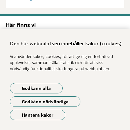
Här finns vi
Adress
Solnavägen 1E (Torsplan), plan 8
Den här webbplatsen innehåller kakor (cookies)
113 65 Stockholm
Hitta till oss (karta)
Vi använder kakor, cookies, för att ge dig en förbättrad
upplevelse, sammanställa statistik och för att viss
nödvändig funktionalitet ska fungera på webbplatsen.
Godkänn alla
Godkänn nödvändiga
Vi ingår i Stockholms läns sjukvårdsområde som erbjuder hälso- och
sjukvård i Region Stockholms regi.
Hantera kakor
Om webbplatsen
Öppna meny
Tillgänglighetsredogörelse