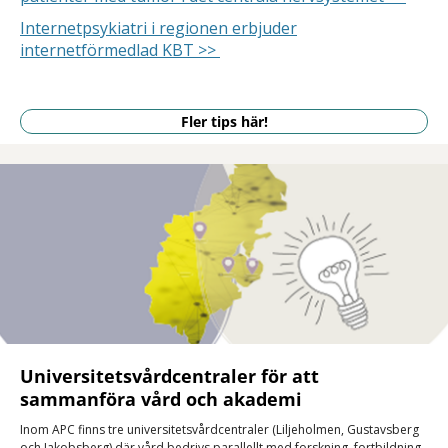
Internetpsykiatri i regionen erbjuder
internetförmedlad KBT >>
Fler tips här!
Universitetsvårdcentraler för att
sammanföra vård och akademi
Inom APC finns tre universitetsvårdcentraler (Liljeholmen, Gustavsberg
och Jakobsberg) där vård bedrivs parallellt med forskning, fortbildning,