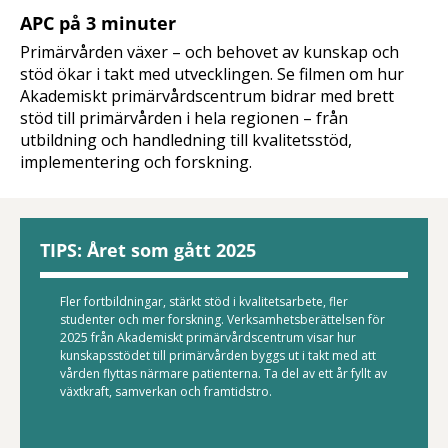
APC på 3 minuter
Primärvården växer – och behovet av kunskap och
stöd ökar i takt med utvecklingen. Se filmen om hur
Akademiskt primärvårdscentrum bidrar med brett
stöd till primärvården i hela regionen – från
utbildning och handledning till kvalitetsstöd,
implementering och forskning.
TIPS: Året som gått 2025
Fler fortbildningar, stärkt stöd i kvalitetsarbete, fler
studenter och mer forskning. Verksamhetsberättelsen för
2025 från Akademiskt primärvårdscentrum visar hur
kunskapsstödet till primärvården byggs ut i takt med att
vården flyttas närmare patienterna. Ta del av ett år fyllt av
växtkraft, samverkan och framtidstro.