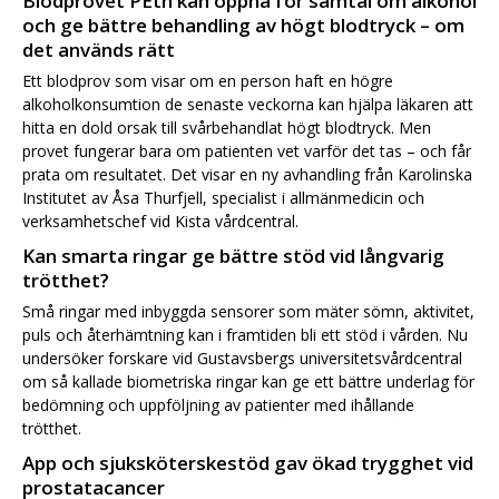
Blodprovet PEth kan öppna för samtal om alkohol
och ge bättre behandling av högt blodtryck – om
det används rätt
Ett blodprov som visar om en person haft en högre
alkoholkonsumtion de senaste veckorna kan hjälpa läkaren att
hitta en dold orsak till svårbehandlat högt blodtryck. Men
provet fungerar bara om patienten vet varför det tas – och får
prata om resultatet. Det visar en ny avhandling från Karolinska
Institutet av Åsa Thurfjell, specialist i allmänmedicin och
verksamhetschef vid Kista vårdcentral.
Kan smarta ringar ge bättre stöd vid långvarig
trötthet?
Små ringar med inbyggda sensorer som mäter sömn, aktivitet,
puls och återhämtning kan i framtiden bli ett stöd i vården. Nu
undersöker forskare vid Gustavsbergs universitetsvårdcentral
om så kallade biometriska ringar kan ge ett bättre underlag för
bedömning och uppföljning av patienter med ihållande
trötthet.
App och sjuksköterskestöd gav ökad trygghet vid
prostatacancer