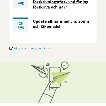
förskrivningsrätt - vad får jag
aug
förskriva och när?
Update allmänmedicin: Sömn
26
och läkemedel
aug
Hitta alla kursdatum här >>