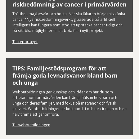
riskbedömning av cancer i primärvården
Trötthet, magbesvär och hosta. När ska läkaren börja misstänka
cancer? Nya riskbedömningsverktyg baserade på artificiell
intelligens kan fungera som stöd att upptäcka cancer tidigt och
på sikt öka möjligheter till att bota fler i nytt projekt.
Till reportaget
TIPS: Familjestödsprogram för att
främja goda levnadsvanor bland barn
och unga
Webbutbildningen ger kunskap och idéer om hur du som
arbetar inom primärvården kan främja hälsan hos barn och
unga och deras familjer, med fokus på matvanor och fysisk
aktivitet. Webbutbildningen är kostnadsfri och tar cirka en och en
halv timme att genomföra.
Till webbutbildningen