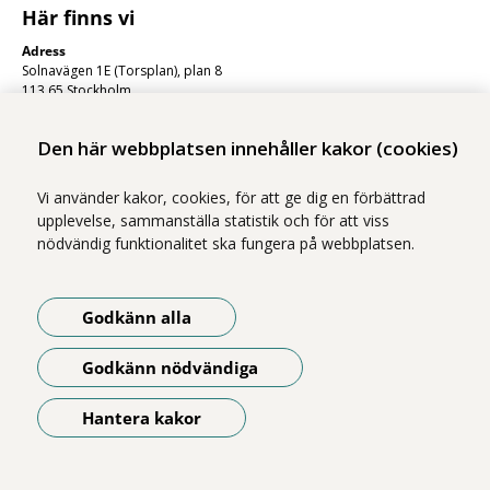
Här finns vi
Adress
Solnavägen 1E (Torsplan), plan 8
113 65 Stockholm
Hitta till oss (karta)
Den här webbplatsen innehåller kakor (cookies)
Vi använder kakor, cookies, för att ge dig en förbättrad
upplevelse, sammanställa statistik och för att viss
nödvändig funktionalitet ska fungera på webbplatsen.
Godkänn alla
Vi ingår i Stockholms läns sjukvårdsområde som erbjuder hälso- och
sjukvård i Region Stockholms regi.
Godkänn nödvändiga
Om webbplatsen
Tillgänglighetsredogörelse
Hantera kakor
Öppna meny