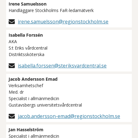
Irene Samuelsson
Handläggare Stockholms FaR-ledarnätverk
irene.samuelsson@regionstockholm.se
Isabella Forssén
AKA
S:t Eriks vårdcentral
Distriktssköterska
isabella.forssen@steriksvardcentral.se
Jacob Andersson Emad
Verksamhetschef
Med. dr
Specialist i allmänmedicin
Gustavsbergs universitetsvårdcentral
jacob.andersson-emad@regionstockholm.se
Jan Hasselström
Specialist i allmänmedicin