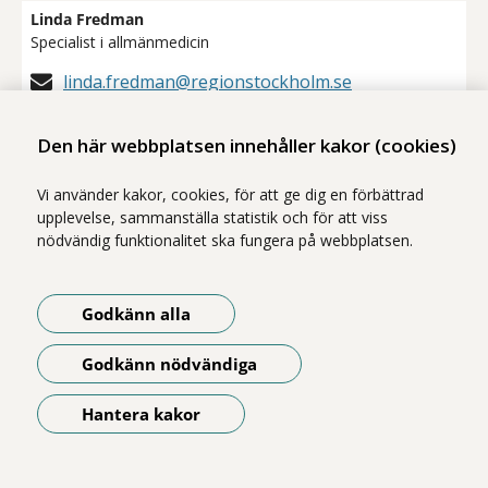
Linda Fredman
Specialist i allmänmedicin
linda.fredman@regionstockholm.se
Linda Moll
Den här webbplatsen innehåller kakor (cookies)
Administratör
AT/ST/BT-enheten
Vi använder kakor, cookies, för att ge dig en förbättrad
linda.moll@regionstockholm.se
upplevelse, sammanställa statistik och för att viss
nödvändig funktionalitet ska fungera på webbplatsen.
Linda Nyberg
Enhetschef: Stöd för forskning och innovation
Godkänn alla
linda.ma.nyberg@regionstockholm.se
Godkänn nödvändiga
Linda Westblom
Administratör
Hantera kakor
AT/ST/BT- och VIL-enheten
Öppna meny
linda.westblom@regionstockholm.se