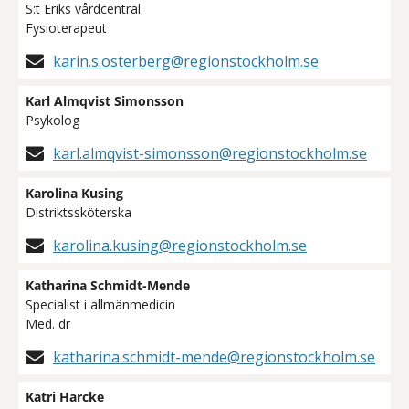
S:t Eriks vårdcentral
Fysioterapeut
karin.s.osterberg@regionstockholm.se
Karl Almqvist Simonsson
Psykolog
karl.almqvist-simonsson@regionstockholm.se
Karolina Kusing
Distriktssköterska
karolina.kusing@regionstockholm.se
Katharina Schmidt-Mende
Specialist i allmänmedicin
Med. dr
katharina.schmidt-mende@regionstockholm.se
Katri Harcke