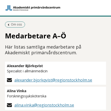
Föregående sida:
Om oss
Medarbetare A–Ö
Här listas samtliga medarbetare på
Akademiskt primärvårdscentrum.
Alexander Björkqvist
Specialist i allmänmedicin
alexander.bjorkqvist@regionstockholm.se
Alina Vinka
Forskningssjuksköterska
alina.vinka@regionstockholm.se