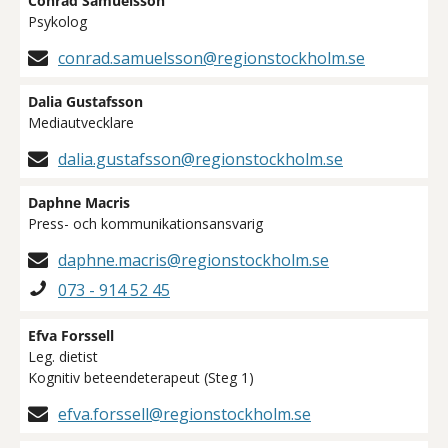
Conrad Samuelsson
Psykolog
conrad.samuelsson@regionstockholm.se
Dalia Gustafsson
Mediautvecklare
dalia.gustafsson@regionstockholm.se
Daphne Macris
Press- och kommunikationsansvarig
daphne.macris@regionstockholm.se
073 - 914 52 45
Efva Forssell
Leg. dietist
Kognitiv beteendeterapeut (Steg 1)
efva.forssell@regionstockholm.se