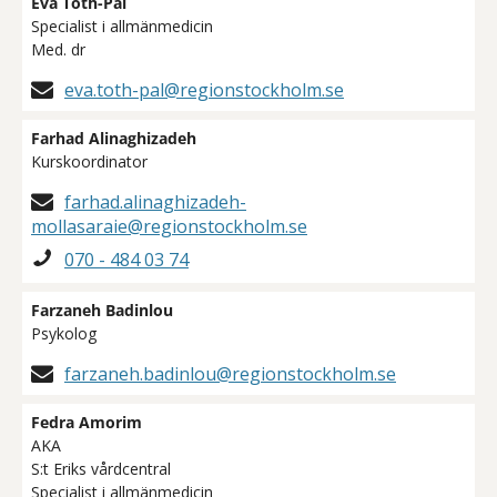
Eva Toth-Pal
Specialist i allmänmedicin
Med. dr
eva.toth-pal@regionstockholm.se
Farhad Alinaghizadeh
Kurskoordinator
farhad.alinaghizadeh-
mollasaraie@regionstockholm.se
070 - 484 03 74
Farzaneh Badinlou
Psykolog
farzaneh.badinlou@regionstockholm.se
Fedra Amorim
AKA
S:t Eriks vårdcentral
Specialist i allmänmedicin