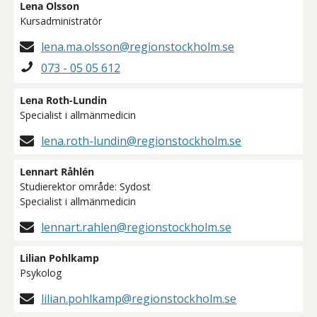
Lena Olsson
Kursadministratör
lena.ma.olsson@regionstockholm.se
073 - 05 05 612
Lena Roth-Lundin
Specialist i allmänmedicin
lena.roth-lundin@regionstockholm.se
Lennart Råhlén
Studierektor område: Sydost
Specialist i allmänmedicin
lennart.rahlen@regionstockholm.se
Lilian Pohlkamp
Psykolog
lilian.pohlkamp@regionstockholm.se