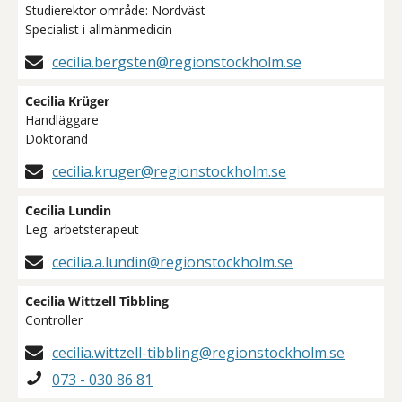
Studierektor område: Nordväst
Specialist i allmänmedicin
cecilia.bergsten@regionstockholm.se
Cecilia Krüger
Handläggare
Doktorand
cecilia.kruger@regionstockholm.se
Cecilia Lundin
Leg. arbetsterapeut
cecilia.a.lundin@regionstockholm.se
Cecilia Wittzell Tibbling
Controller
cecilia.wittzell-tibbling@regionstockholm.se
073 - 030 86 81