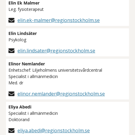
Elin Ek Malmer
Leg. fysioterapeut
elin.ek-malmer@regionstockholm.se
Elin Lindsäter
Psykolog
elin.lindsater@regionstockholm.se
Elinor Nemlander
Enhetschef: Liljeholmens universitetsvårdcentral
Specialist i allmänmedicin
Med. dr
elinor.nemlander@regionstockholm.se
Eliya Abedi
Specialist i allmänmedicin
Doktorand
eliya.abedi@regionstockholm.se