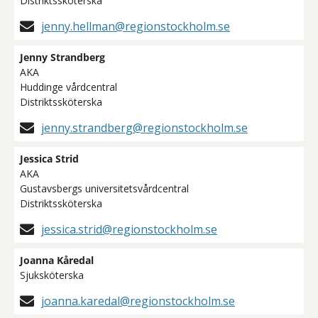
Distriktssköterska
jenny.hellman@regionstockholm.se
Jenny Strandberg
AKA
Huddinge vårdcentral
Distriktssköterska
jenny.strandberg@regionstockholm.se
Jessica Strid
AKA
Gustavsbergs universitetsvårdcentral
Distriktssköterska
jessica.strid@regionstockholm.se
Joanna Kåredal
Sjuksköterska
joanna.karedal@regionstockholm.se