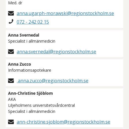
Med. dr
anna.ugarph-morawski@regionstockholm.se
072 - 242 02 15
Anna Svernedal
Specialist i allmänmedicin
anna.svernedal@regionstockholm.se
Anna Zucco
Informationsapotekare
anna.zucco@regionstockholm.se
Ann-Christine Sjöblom
AKA
Liljeholmens universitetsvårdcentral
Specialist i allmänmedicin
ann-christine.sjoblom@regionstockholm.se