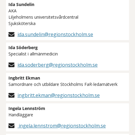
Ida Sundelin
AKA
Liljeholmens universitetsvårdcentral
Sjuksköterska
ida.sundelin@regionstockholm.se
Ida Söderberg
Specialist i allmänmedicin
ida.soderberg@regionstockholm.se
Ingbritt Ekman
Samordnare och utbildare Stockholms FaR-ledarnätverk
ingbritt.ekman@regionstockholm.se
Ingela Lennström
Handläggare
ingela.lennstrom@regionstockholm.se