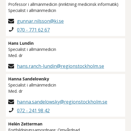
Professor i allmänmedicin (inriktning medicinsk informatik)
Specialist i allmänmedicin
gunnar.nilsson@ki.se
070 - 771 62 67
Hans Lundin
Specialist i allmänmedicin
Med. dr
hans.ranch-lundin@regionstockholm.se
Hanna Sandelowsky
Specialist i allmänmedicin
Med. dr
hanna.sandelowsky@regionstockholm.se
072 - 241 98 42
Helén Zetterman
Fortbildningssamordnare: Omvårdnad