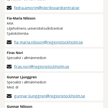
fedra.amorim@steriksvardcentral.se
Fia-Maria Nilsson
AKA
Liljeholmens universitetsvårdcentral
Sjuksköterska
fia-maria.nilsson@regionstockholm.se
Firas Nori
Specialist i allmänmedicin
firas.nori@regionstockholm.se
Gunnar Ljunggren
Specialist i allmänmedicin
Med. dr
gunnar.ljunggren@regionstockholm.se
Gunnar Nilsson