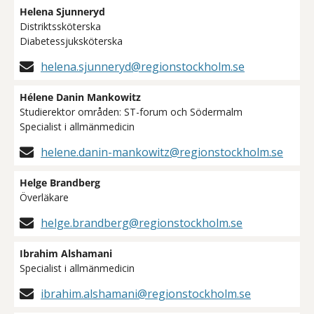
Helena Sjunneryd
Distriktssköterska
Diabetessjuksköterska
helena.sjunneryd@regionstockholm.se
Hélene Danin Mankowitz
Studierektor områden: ST-forum och Södermalm
Specialist i allmänmedicin
helene.danin-mankowitz@regionstockholm.se
Helge Brandberg
Överläkare
helge.brandberg@regionstockholm.se
Ibrahim Alshamani
Specialist i allmänmedicin
ibrahim.alshamani@regionstockholm.se