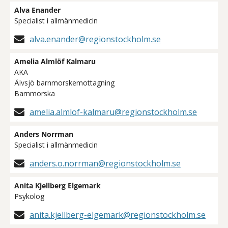
Alva Enander
Specialist i allmänmedicin
alva.enander@regionstockholm.se
Amelia Almlöf Kalmaru
AKA
Älvsjö barnmorskemottagning
Barnmorska
amelia.almlof-kalmaru@regionstockholm.se
Anders Norrman
Specialist i allmänmedicin
anders.o.norrman@regionstockholm.se
Anita Kjellberg Elgemark
Psykolog
anita.kjellberg-elgemark@regionstockholm.se