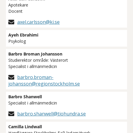
Apotekare
Docent
axel.carlsson@ki.se
Ayeh Ebrahimi
Psykolog
Barbro Broman Johansson
Studierektor område: Västerort
Specialist i allmänmedicin
barbro.broman-
johansson@regionstockholm.se
Barbro Shanwell
Specialist i allmänmedicin
barbro.shanwell@tiohundra.se
Camilla Lindwall
Handläggare Stockholms FaR-ledarnätverk