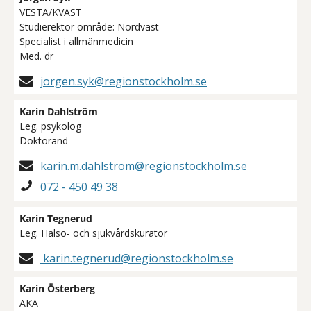
VESTA/KVAST
Studierektor område: Nordväst
Specialist i allmänmedicin
Med. dr
jorgen.syk@regionstockholm.se
Karin Dahlström
Leg. psykolog
Doktorand
karin.m.dahlstrom@regionstockholm.se
072 - 450 49 38
Karin Tegnerud
Leg. Hälso- och sjukvårdskurator
karin.tegnerud@regionstockholm.se
Karin Österberg
AKA