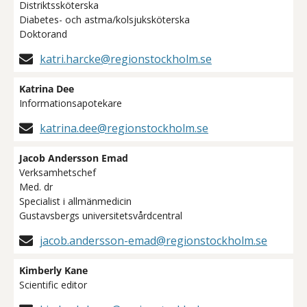
Distriktssköterska
Diabetes- och astma/kolsjuksköterska
Doktorand
katri.harcke@regionstockholm.se
Katrina Dee
Informationsapotekare
katrina.dee@regionstockholm.se
Jacob Andersson Emad
Verksamhetschef
Med. dr
Specialist i allmänmedicin
Gustavsbergs universitetsvårdcentral
jacob.andersson-emad@regionstockholm.se
Kimberly Kane
Scientific editor