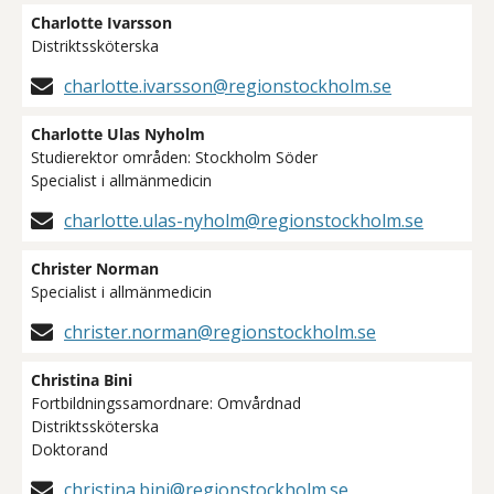
Charlotte Ivarsson
Distriktssköterska
charlotte.ivarsson@regionstockholm.se
Charlotte Ulas Nyholm
Studierektor områden: Stockholm Söder
Specialist i allmänmedicin
charlotte.ulas-nyholm@regionstockholm.se
Christer Norman
Specialist i allmänmedicin
christer.norman@regionstockholm.se
Christina Bini
Fortbildningssamordnare: Omvårdnad
Distriktssköterska
Doktorand
christina.bini@regionstockholm.se