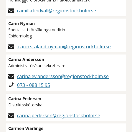
camilla.lindvall@regionstockholm.se
Carin Nyman
Specialist i försäkringsmedicin
Epidemiolog
carin.staland-nyman@regionstockholm.se
Carina Andersson
Administratör/kurssekreterare
carina.ev.andersson@regionstockholm.se
073 - 088 15 95
Carina Pedersen
Distriktssköterska
carina.pedersen@regionstockholm.se
Carmen Wärlinge