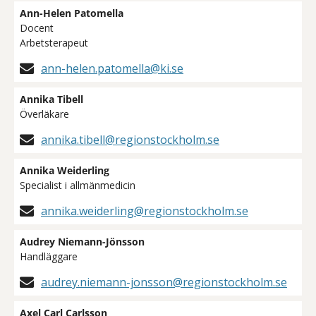
Ann-Helen Patomella
Docent
Arbetsterapeut
ann-helen.patomella@ki.se
Annika Tibell
Överläkare
annika.tibell@regionstockholm.se
Annika Weiderling
Specialist i allmänmedicin
annika.weiderling@regionstockholm.se
Audrey Niemann-Jönsson
Handläggare
audrey.niemann-jonsson@regionstockholm.se
Axel Carl Carlsson