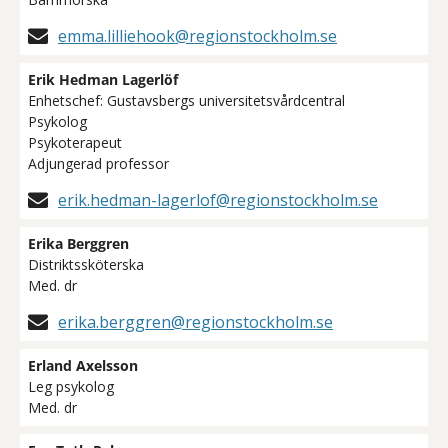
emma.lilliehook@regionstockholm.se
Erik Hedman Lagerlöf
Enhetschef: Gustavsbergs universitetsvårdcentral
Psykolog
Psykoterapeut
Adjungerad professor
erik.hedman-lagerlof@regionstockholm.se
Erika Berggren
Distriktssköterska
Med. dr
erika.berggren@regionstockholm.se
Erland Axelsson
Leg psykolog
Med. dr