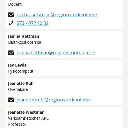
Docent
jan.hasselstrom@regionstockholm.se
073 - 072 10 82
Janina Hettman
Distriktssköterska
janina.hettman@regionstockholm.se
Jay Lewis
Fysioterapeut
Jeanette Kuhl
Överläkare
jeanette.kuhl@regionstockholm.se
Jeanette Westman
Verksamhetschef APC
Professor