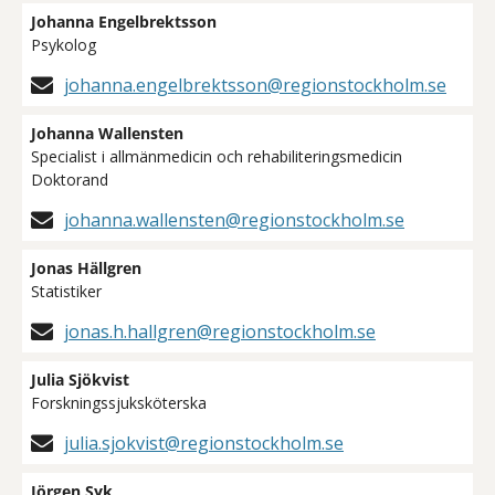
Johanna Engelbrektsson
Psykolog
johanna.engelbrektsson@regionstockholm.se
Johanna Wallensten
Specialist i allmänmedicin och rehabiliteringsmedicin
Doktorand
johanna.wallensten@regionstockholm.se
Jonas Hällgren
Statistiker
jonas.h.hallgren@regionstockholm.se
Julia Sjökvist
Forskningssjuksköterska
julia.sjokvist@regionstockholm.se
Jörgen Syk