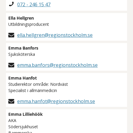
072 - 246 15 47
Ella Hellgren
Utbildningsproducent
ella.hellgren@regionstockholm.se
Emma Banfors
Sjuksköterska
emma.banfors@regionstockholm.se
Emma Hanfot
Studierektor område: Nordväst
Specialist i allmänmedicin
emma.hanfot@regionstockholm.se
Emma Lilliehöök
AKA
Södersjukhuset
Barnmorska