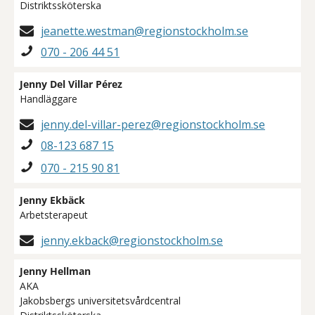
Distriktssköterska
jeanette.westman@regionstockholm.se
070 - 206 44 51
Jenny Del Villar Pérez
Handläggare
jenny.del-villar-perez@regionstockholm.se
08-123 687 15
070 - 215 90 81
Jenny Ekbäck
Arbetsterapeut
jenny.ekback@regionstockholm.se
Jenny Hellman
AKA
Jakobsbergs universitetsvårdcentral