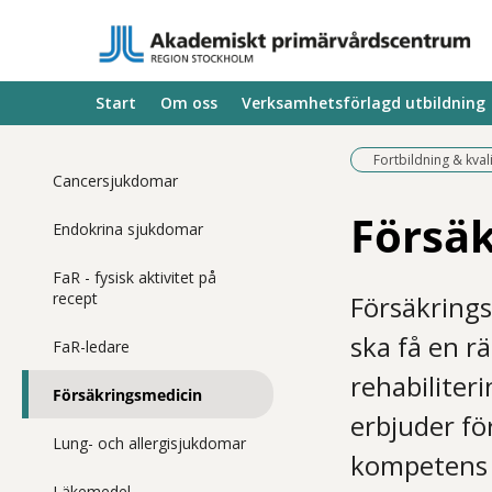
Start
Om oss
Verksamhetsförlagd utbildning
Fortbildning & kval
Cancersjukdomar
Försä
Endokrina sjukdomar
FaR - fysisk aktivitet på
recept
Försäkrings
ska få en r
FaR-ledare
rehabiliter
Försäkringsmedicin
erbjuder fö
Lung- och allergisjukdomar
kompetens o
Läkemedel