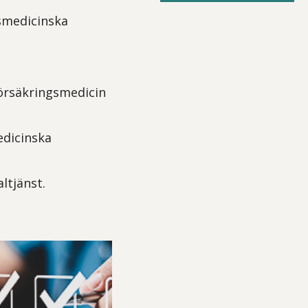
gsmedicinska
försäkringsmedicin
edicinska
ltjänst.