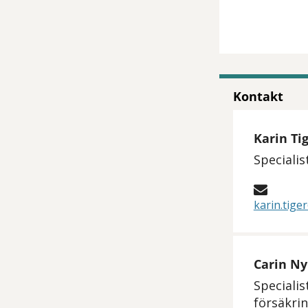
Kontakt
Karin Ti
Specialis
karin.tig
Carin N
Specialist
försäkri