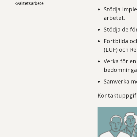
kvalitetsarbete
Stödja imple
arbetet.
Stödja de fö
Fortbilda oc
(LUF) och R
Verka för en
bedömninga
Samverka me
Kontaktuppgift