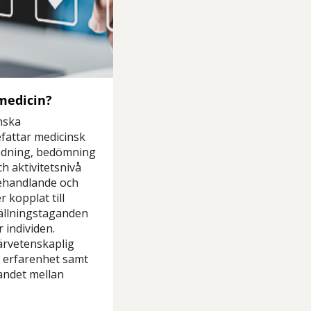
medicin?
nska
attar medicinsk
edning, bedömning
ch aktivitetsnivå
ehandlande och
 kopplat till
ällningstaganden
 individen.
ärvetenskaplig
 erfarenhet samt
andet mellan