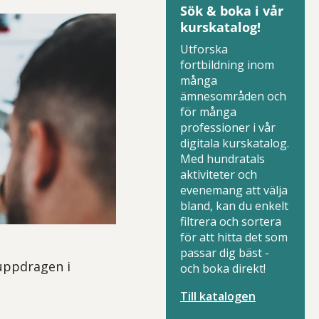
Sök & boka i vår
kurskatalog!
Utforska
fortbildning inom
många
ämnesområden och
för många
professioner i vår
digitala kurskatalog.
Med hundratals
aktiviteter och
evenemang att välja
bland, kan du enkelt
filtrera och sortera
för att hitta det som
passar dig bäst -
uppdragen i
och boka direkt!
Till katalogen