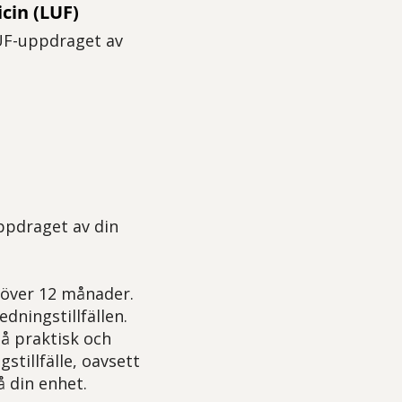
cin (LUF)
LUF-uppdraget av
uppdraget av din
 över 12 månader.
dningstillfällen.
på praktisk och
stillfälle, oavsett
å din enhet.