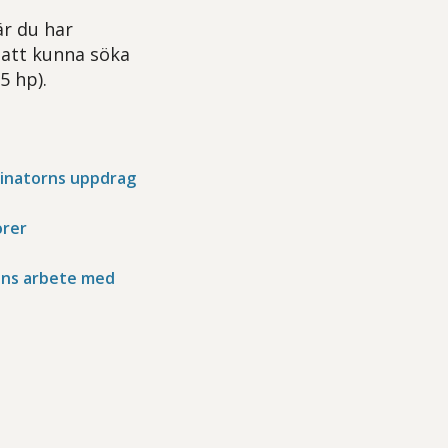
är du har
 att kunna söka
5 hp).
dinatorns uppdrag
orer
sans arbete med