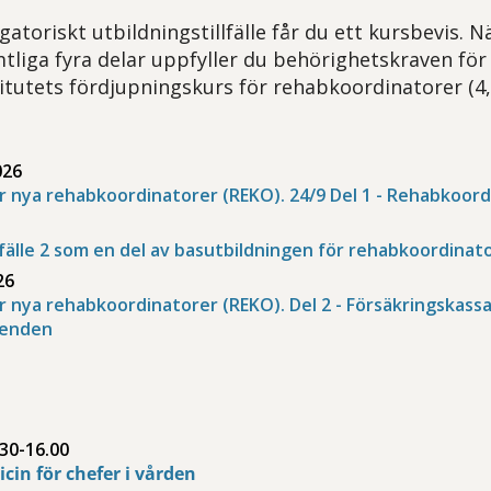
igatoriskt utbildningstillfälle får du ett kursbevis. N
liga fyra delar uppfyller du behörighetskraven för
titutets fördjupningskurs för rehabkoordinatorer (4,
026
ör nya rehabkoordinatorer (REKO). 24/9 Del 1 - Rehabkoor
fälle 2 som en del av basutbildningen för rehabkoordinat
26
r nya rehabkoordinatorer (REKO). Del 2 - Försäkringskas
renden
30-16.00
cin för chefer i vården