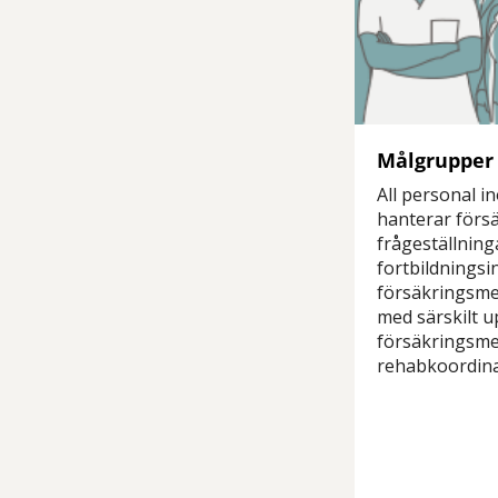
Målgrupper
All personal 
hanterar förs
frågeställning
fortbildningsin
försäkringsme
med särskilt u
försäkringsme
rehabkoordina