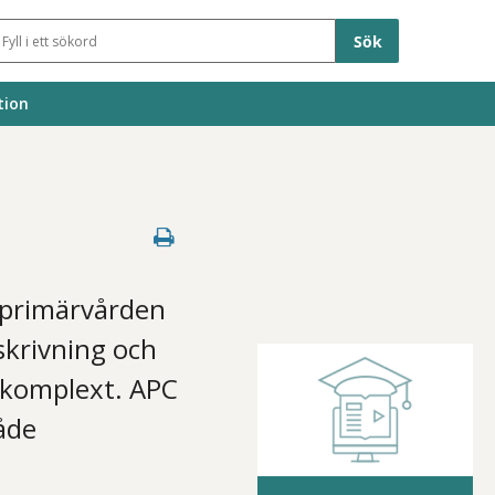
Sökfält
tion
i primärvården
kskrivning och
 komplext. APC
åde