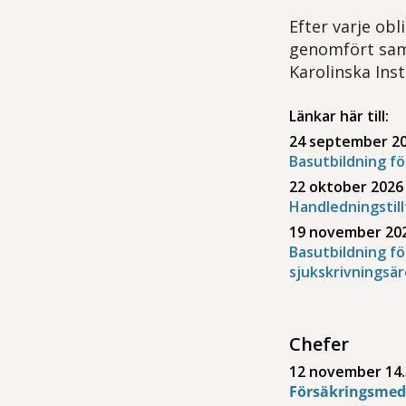
Efter varje obl
genomfört samt
Karolinska Ins
Länkar här till:
24 september 2
Basutbildning f
22 oktober 2026
Handledningstill
19 november 20
Basutbildning fö
sjukskrivningsä
Chefer
12 november 14.
Försäkringsmedi