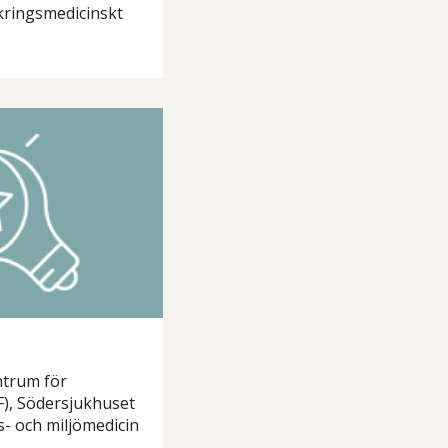
äkringsmedicinskt
trum för
F), Södersjukhuset
- och miljömedicin