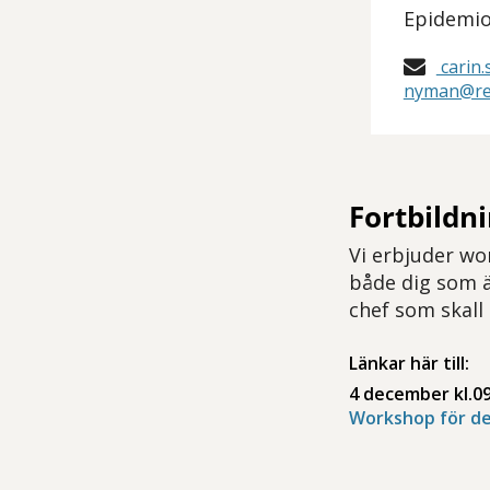
Epidemio
carin.
nyman@re
Fortbildn
Vi erbjuder wo
både dig som ä
chef som skall
Länkar här till:
4 december kl.09
Workshop för de