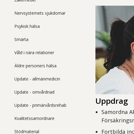
Nervsystemets sjukdomar
Psykisk hälsa
Smärta
Våld i nära relationer
Äldre personers hälsa
Update - allmänmedicin
Update - omvårdnad
Uppdrag
Update - primärvårdsrehab
Samordna AP
Kvalitetssamordnare
Försäkrings
Fortbilda in
Stödmaterial