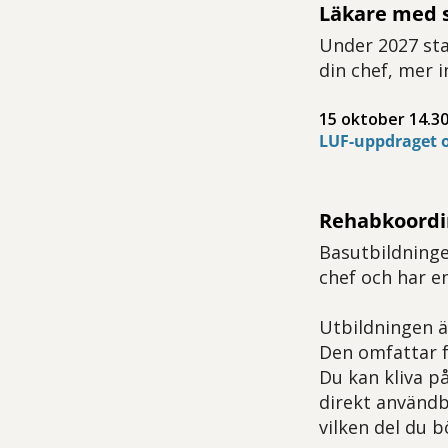
Läkare med s
Under 2027 sta
din chef, mer 
15 oktober 14.30
LUF-uppdraget o
Rehabkoordi
Basutbildninge
chef och har e
Utbildningen ä
Den omfattar fy
Du kan kliva på
direkt användba
vilken del du 