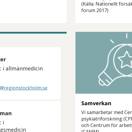
(Källa: Nationellt förs
forum 2017)
ger
t i allmänmedicin
er@regionstockholm.se
Samverkan
Vi samarbetar med
Cen
yman
psykiatriforskning (CP
 i
och Centrum för arbets
ngsmedicin
(CAMM).