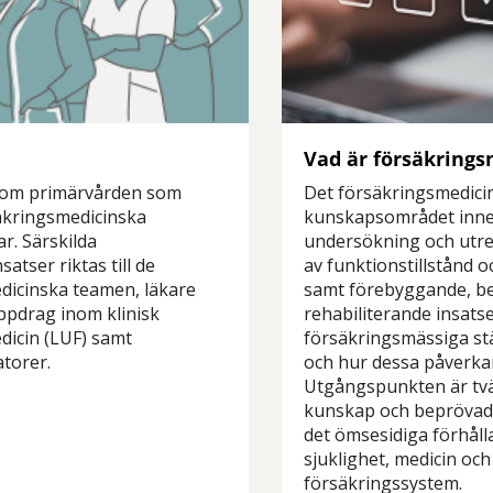
Vad är försäkrings
inom primärvården som
Det försäkringsmedici
äkringsmedicinska
kunskapsområdet innef
ar. Särskilda
undersökning och utr
satser riktas till de
av funktionstillstånd o
dicinska teamen, läkare
samt förebyggande, b
ppdrag inom klinisk
rehabiliterande insatser
dicin (LUF) samt
försäkringsmässiga st
torer.
och hur dessa påverkar
Utgångspunkten är tv
kunskap och beprövad
det ömsesidiga förhåll
sjuklighet, medicin och
försäkringssystem.