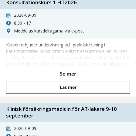
Konsultationskurs 1 HT2026
2026-09-09
8.30 - 17
Meddelas kursdeltagarna via e-post
Kursen erbjuder undervisning och praktisk träning i
patientcentrerad konsultation enligt trestegsmodellen. Kursen
är obligatorisk för ST-läkare i allmänmedicin. Delmål b1 för MB
2015 och delmål STb1 för MB 2021. Obs! Detta kurstillfälle är
ett internat! Anmälan stängd
Se mer
Läs mer
Klinisk försäkringsmedicin för AT-läkare 9-10
september
2026-09-09