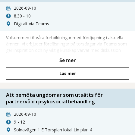
2026-09-10
8.30 - 10
Digitalt via Teams
Välkommen till våra fortbildningar med fördjupning i aktuella
ämnen. Vi erbjuder föreläsningar på torsdagar via Teams som
ger inspiration och ny viktig kunskap varvat med diskussion
och möjlighet att ställa frågor direkt till våra föreläsare.
Se mer
Läs mer
Att bemöta ungdomar som utsätts för
partnervåld i psykosocial behandling
2026-09-10
9 - 12
Solnavägen 1 E Torsplan lokal Lin plan 4