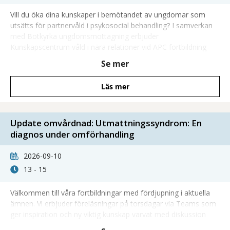
Vill du öka dina kunskaper i bemötandet av ungdomar som
utsätts för partnervåld i psykosocial behandling? I samverkan
med Botkyrka ungdomsmottagning erbjuder
Kunskapscentrum våld i nära relationer vid APC fortbildning
kring psykosocialt omhändertagande av ungdomar utsatta för
Se mer
partnervåld.
Läs mer
Update omvårdnad: Utmattningssyndrom: En
diagnos under omförhandling
2026-09-10
13 - 15
Välkommen till våra fortbildningar med fördjupning i aktuella
ämnen. Vi erbjuder föreläsningar på torsdagar via Teams som
ger inspiration och ny viktig kunskap varvat med diskussion
och möjlighet att ställa frågor direkt till våra föreläsare.