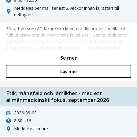
8.30 - 16.30
Meddelas per mail senast 2 veckor innan kursstart till
deltagare
För att du som AT-läkare ska kunna ta din professionella roll
fullt ut krävs mer än medicinska kunskaper. Denna utbildning
ger dig den kunskap du behöver för att kunna navigera i ett
komplext vård- och myndighetssystem. Länk för anmälan
hittar du längst ner på kurssidan.
Se mer
Läs mer
Etik, mångfald och jämlikhet - med ett
allmänmedicinskt fokus, september 2026
2026-09-09
8.30 - 16
Meddelas senare