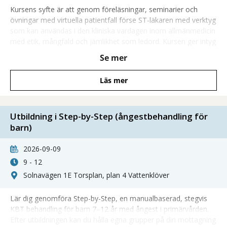
Kursens syfte är att genom föreläsningar, seminarier och
övningar med virtuella patientfall förse ST-läkaren med verktyg
som kan användas i den kliniska vardagen inom allmänmedicin
med etik, mångfald och jämlikhet som ledord. Kursen ger intyg
för delmål C6 enligt SOSFS 2015:8 och delmål STa4 enligt
Se mer
HSLF-FS 2021:8.
Läs mer
Utbildning i Step-by-Step (ångestbehandling för
barn)
2026-09-09
9 - 12
Solnavägen 1E Torsplan, plan 4 Vattenklöver
Lär dig genomföra Step-by-Step, en manualbaserad, stegvis
KBT behandling för barn 7–12 år med ångest i primärvården.
Efter utbildningen kan du hålla egna grupper på din mottagning