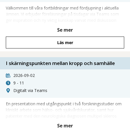
Välkommen till våra fortbildningar med fördjupning i aktuella
ämnen. Vi erbjuder föreläsningar på tisdagar via Teams som
ger inspiration och ny viktig kunskap varvat med diskussion
och möjlighet att ställa frågor direkt till våra föreläsare.
Se mer
Läs mer
I skärningspunkten mellan kropp och samhälle
2026-09-02
9 - 11
Digitalt via Teams
En presentation med utgångspunkt i två forskningsstudier om
kliniskt arbete som hälso- och sjukvårdskurator, samt hur
patienter med den neurologiska diagnosen multipel skleros
(MS) upplever funktionshinder och social inkludering.
Se mer