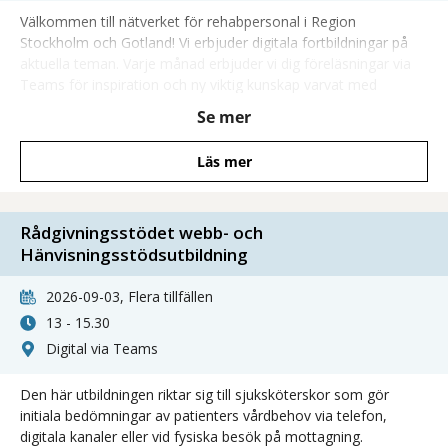
Välkommen till nätverket för rehabpersonal i Region
Stockholm och Gotland! Vi erbjuder digitala fortbildningar på
aktuella teman. Varje månad erbjuder vi dig föreläsningar via
Teams för inspiration och ny viktig kunskap varvat med
diskussion och möjlighet att ställa frågor direkt till föreläsare!
Se mer
Läs mer
Rådgivningsstödet webb- och
Hänvisningsstödsutbildning
2026-09-03, Flera tillfällen
13 - 15.30
Digital via Teams
Den här utbildningen riktar sig till sjuksköterskor som gör
initiala bedömningar av patienters vårdbehov via telefon,
digitala kanaler eller vid fysiska besök på mottagning.