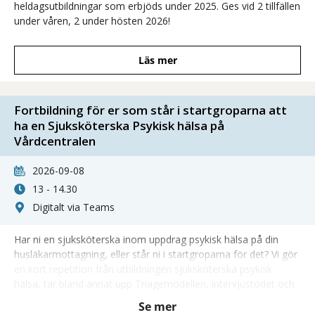
heldagsutbildningar som erbjöds under 2025. Ges vid 2 tillfällen
under våren, 2 under hösten 2026!
Läs mer
Fortbildning för er som står i startgroparna att
ha en Sjuksköterska Psykisk hälsa på
Vårdcentralen
2026-09-08
13 - 14.30
Digitalt via Teams
Har ni en sjuksköterska inom uppdrag psykisk hälsa på din
husläkarmottagning, eller står ni i startgroparna för det? Vi gör
en kort repetition från utbildningen sjuksköterska psykisk
hälsa, tar bland annat upp Triagemodellen, intervjustödet och
dokumentation.
Se mer