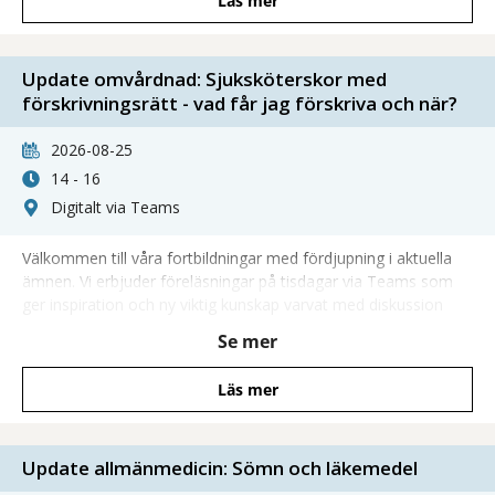
Läs mer
Update omvårdnad: Sjuksköterskor med
förskrivningsrätt - vad får jag förskriva och när?
2026-08-25
14 - 16
Digitalt via Teams
Välkommen till våra fortbildningar med fördjupning i aktuella
ämnen. Vi erbjuder föreläsningar på tisdagar via Teams som
ger inspiration och ny viktig kunskap varvat med diskussion
och möjlighet att ställa frågor direkt till våra föreläsare.
Se mer
Läs mer
Update allmänmedicin: Sömn och läkemedel