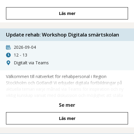
Läs mer
Update rehab: Workshop Digitala smärtskolan
2026-09-04
12 - 13
Digitalt via Teams
Välkommen till nätverket för rehabpersonal i Region
Stockholm och Gotland! Vi erbjuder digitala fortbildningar på
aktuella teman varje månad via Teams för inspiration och ny
viktig kunskap varvat med diskussion och möjlighet att ställa
frågor direkt till föreläsare!
Se mer
Läs mer