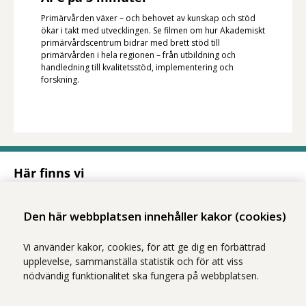
Primärvården växer – och behovet av kunskap och stöd
ökar i takt med utvecklingen. Se filmen om hur Akademiskt
primärvårdscentrum bidrar med brett stöd till
primärvården i hela regionen – från utbildning och
handledning till kvalitetsstöd, implementering och
forskning.
Här finns vi
Adress
Solnavägen 1E (Torsplan), plan 8
Den här webbplatsen innehåller kakor (cookies)
113 65 Stockholm
Hitta till oss (karta)
Vi använder kakor, cookies, för att ge dig en förbättrad
upplevelse, sammanställa statistik och för att viss
nödvändig funktionalitet ska fungera på webbplatsen.