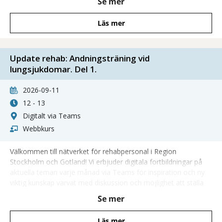
Se mer
Läs mer
Update rehab: Andningsträning vid
lungsjukdomar. Del 1.
2026-09-11
12 - 13
Digitalt via Teams
Webbkurs
Välkommen till nätverket för rehabpersonal i Region
Stockholm och Gotland! Vi erbjuder digitala fortbildningar på
aktuella teman varje månad via Teams för inspiration och ny
viktig kunskap varvat med diskussion och möjlighet att ställa
frågor direkt till föreläsare!
Se mer
Läs mer