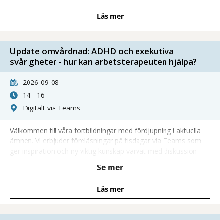
Läs mer
Update omvårdnad: ADHD och exekutiva
svårigheter - hur kan arbetsterapeuten hjälpa?
2026-09-08
14 - 16
Digitalt via Teams
Välkommen till våra fortbildningar med fördjupning i aktuella
ämnen. Vi erbjuder föreläsningar på tisdagar via Teams som
ger inspiration och ny viktig kunskap varvat med diskussion
och möjlighet att ställa frågor direkt till våra föreläsare.
Se mer
Läs mer