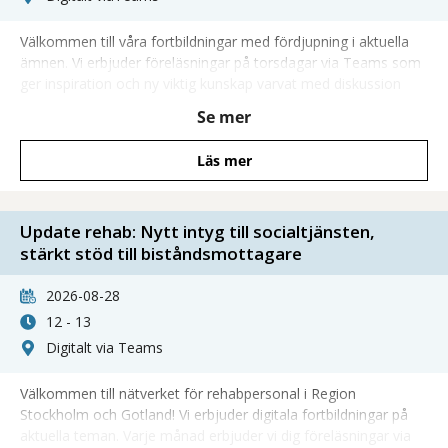
Välkommen till våra fortbildningar med fördjupning i aktuella
ämnen. Vi erbjuder föreläsningar på torsdagar via Teams som
ger inspiration och ny viktig kunskap varvat med diskussion
och möjlighet att ställa frågor direkt till våra föreläsare.
Se mer
Läs mer
Update rehab: Nytt intyg till socialtjänsten,
stärkt stöd till biståndsmottagare
2026-08-28
12 - 13
Digitalt via Teams
Välkommen till nätverket för rehabpersonal i Region
Stockholm och Gotland! Vi erbjuder digitala fortbildningar på
aktuella teman. Varje månad erbjuder vi dig föreläsningar via