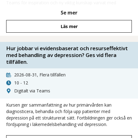
Teams för inspiration och ny viktig kunskap varvat med
diskussion och möjlighet att ställa frågor direkt till föreläsare!
Se mer
Läs mer
Hur jobbar vi evidensbaserat och resurseffektivt
med behandling av depression? Ges vid flera
tillfällen.
2026-08-31, Flera tillfällen
10 - 12
Digitalt via Teams
Kursen ger sammanfattning av hur primärvården kan
diagnosticera, behandla och följa upp patienter med
depression på ett strukturerat sätt. Fortbildningen ger också en
fördjupning i läkemedelsbehandling vid depression.