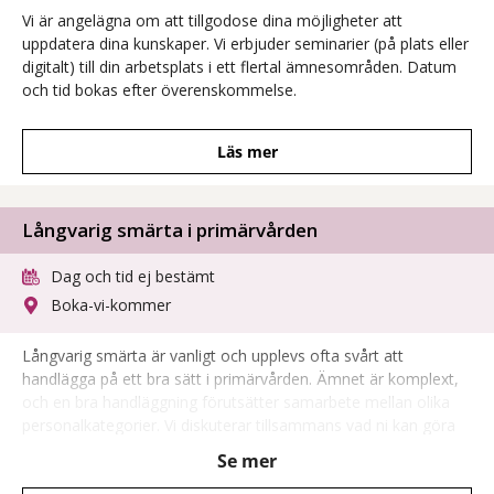
Vi är angelägna om att tillgodose dina möjligheter att
uppdatera dina kunskaper. Vi erbjuder seminarier (på plats eller
digitalt) till din arbetsplats i ett flertal ämnesområden. Datum
och tid bokas efter överenskommelse.
Läs mer
Långvarig smärta i primärvården
Dag och tid ej bestämt
Boka-vi-kommer
Långvarig smärta är vanligt och upplevs ofta svårt att
handlägga på ett bra sätt i primärvården. Ämnet är komplext,
och en bra handläggning förutsätter samarbete mellan olika
personalkategorier. Vi diskuterar tillsammans vad ni kan göra
på er arbetsplats för att förbättra vården för denna stora
Se mer
patientgrupp.