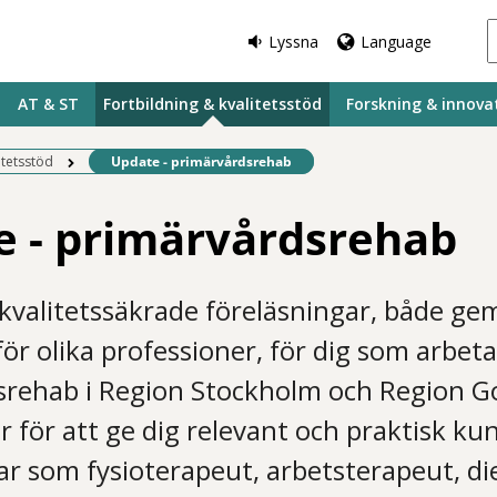
Lyssna
Language
AT & ST
Fortbildning & kvalitetsstöd
Forskning & innova
Befintlig sida:
itetsstöd
Update - primärvårdsrehab
e - primärvårdsrehab
 kvalitetssäkrade föreläsningar, både 
ör olika professioner, för dig som arbet
rehab i Region Stockholm och Region Go
er för att ge dig relevant och praktisk ku
r som fysioterapeut, arbetsterapeut, die