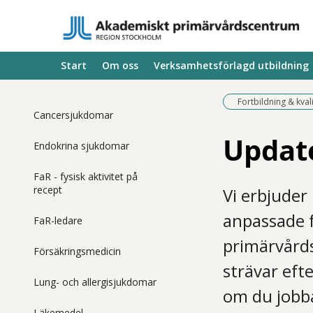
Start
Om oss
Verksamhetsförlagd utbildning
Fortbildning & kval
Cancersjukdomar
Updat
Endokrina sjukdomar
FaR - fysisk aktivitet på
recept
Vi erbjuder
anpassade f
FaR-ledare
primärvårds
Försäkringsmedicin
strävar eft
Lung- och allergisjukdomar
om du jobba
Läkemedel