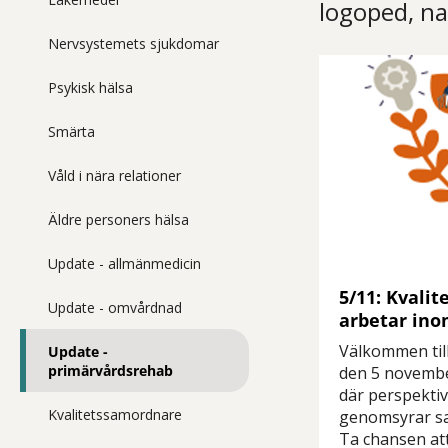
logoped, na
Nervsystemets sjukdomar
Psykisk hälsa
Smärta
Våld i nära relationer
Äldre personers hälsa
Update - allmänmedicin
5/11: Kvalit
Update - omvårdnad
arbetar in
Välkommen til
Update -
primärvårdsrehab
den 5 novemb
där perspektiv
Kvalitetssamordnare
genomsyrar s
Ta chansen att