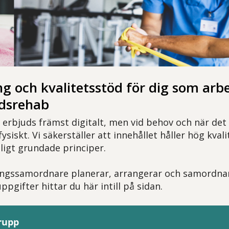
ng och kvalitetsstöd för dig som arb
dsrehab
 erbjuds främst digitalt, men vid behov och när det
 fysiskt. Vi säkerställer att innehållet håller hög kva
ligt grundade principer.
ingssamordnare planerar, arrangerar och samordnar
pgifter hittar du här intill på sidan.
rupp