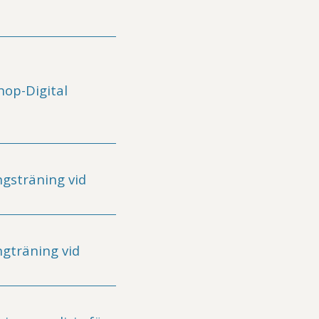
op-Digital
gsträning vid
gträning vid