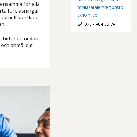
mensamma för alla
mollasaraie@regionsto
rta föreläsningar
ckholm.se
h aktuell kunskap
an.
070 - 484 03 74
 hittar du nedan –
g och anmäl dig