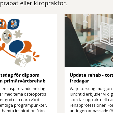
prapat eller kiropraktor.
etsdag för dig som
Update rehab - tor
om primärvårdsrehab
fredagar
l en inspirerande heldag
Varje torsdag morgon 
er med tema osteoporos
lunchtid erbjuder vi di
et god och nära vård
som tar upp aktuella 
amtliga programpunkter.
rehabprofessioner. Fö
 hämta inspiration från
antingen anpassade för