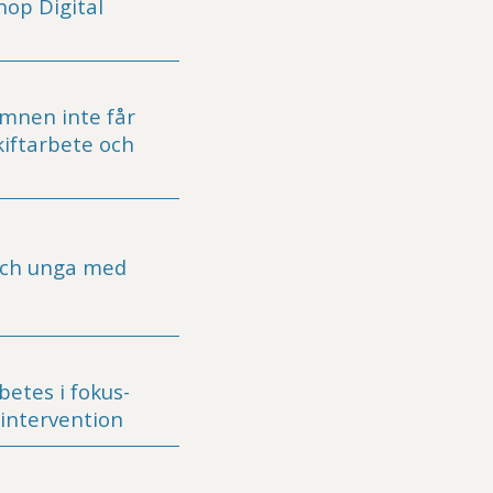
op Digital
mnen inte får
kiftarbete och
och unga med
etes i fokus-
h intervention