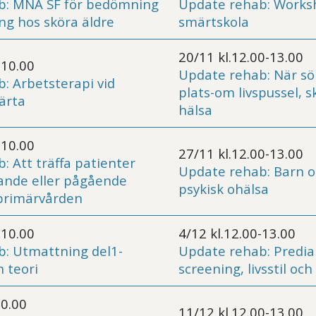
b: MNA SF för bedömning
Update rehab: Worksh
ng hos sköra äldre
smärtskola
20/11 kl.12.00-13.00
-10.00
Update rehab: När sö
: Arbetsterapi vid
plats-om livspussel, s
ärta
hälsa
-10.00
27/11 kl.12.00-13.00
: Att träffa patienter
Update rehab: Barn 
nde eller pågående
psykisk ohälsa
 primärvården
-10.00
4/12 kl.12.00-13.00
: Utmattning del1-
Update rehab: Prediab
 teori
screening, livsstil oc
10.00
11/12 kl.12.00-13.00