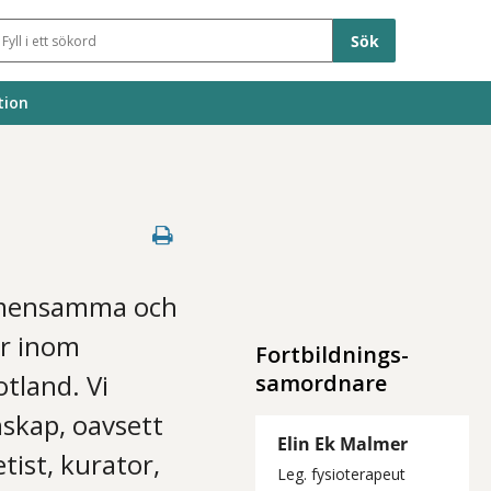
Sökfält
tion
gemensamma och
ar inom
Fortbildnings-
tland. Vi
samordnare
nskap, oavsett
Elin Ek Malmer
tist, kurator,
Leg. fysioterapeut