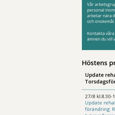
Vår arbetsgrup
personal inom 
arbetar nära d
och önskemål.
Kontakta våra 
ämnen du vill 
Höstens p
Update reh
Torsdagsfö
27/8 kl.8.30-
Update rehab
förändring: R