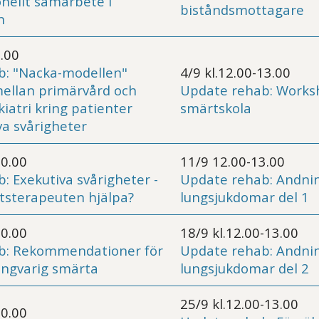
onellt samarbete i
biståndsmottagare
n
0.00
b: "Nacka-modellen"
4/9 kl.12.00-13.00
ellan primärvård och
Update rehab: Worksh
kiatri kring patienter
smärtskola
a svårigheter
10.00
11/9 12.00-13.00
b:
Exekutiva svårigheter -
Update rehab: Andnin
tsterapeuten hjälpa?
lungsjukdomar del 1
10.00
18/9 kl.12.00-13.00
b: Rekommendationer för
Update rehab: Andnin
långvarig smärta
lungsjukdomar del 2
25/9 kl.12.00-13.00
10.00