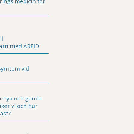
rings medicin för
ll
barn med ARFID
symtom vid
n-nya och gamla
ker vi och hur
bäst?