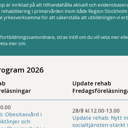
p är inriktad på att tillhandahålla aktuell och evidensbasera
rehabilitering i primärvården inom både Region Stockholm 
e yrkesverksamma för att säkerställa att utbildningen vi e
fortbildningssamordnare, strax intill om du vill veta mer elle
veta mer om.
rogram 2026
ab
Update rehab
reläsningar
Fredagsföreläsning
10.00
28/8 kl.12.00-13.00
: Obesitasvård i
Update rehab: Nytt int
iktlinjer och
socialtjänsten-stärkt s