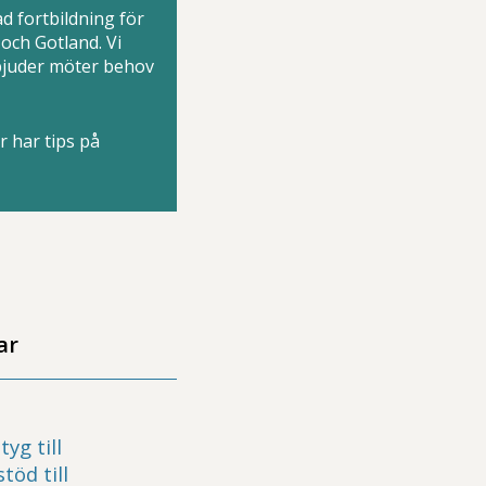
d fortbildning för
och Gotland. Vi
rbjuder möter behov
r har tips på
ar
yg till
töd till