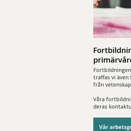
Fortbildni
primärvår
Fortbildningen
träffas vi även
från vetenskap
Våra fortbildn
deras kontaktup
Vår arbetsg