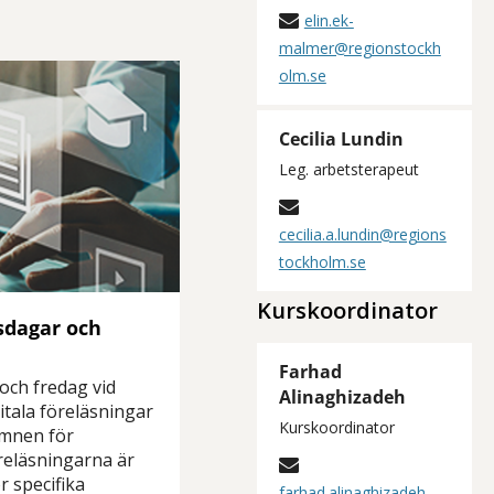
elin.ek-
malmer@regionstockh
olm.se
Cecilia Lundin
Leg. arbetsterapeut
cecilia.a.lundin@regions
tockholm.se
Kurskoordinator
sdagar och
Farhad
och fredag vid
Alinaghizadeh
gitala föreläsningar
Kurskoordinator
ämnen för
reläsningarna är
 specifika
farhad.alinaghizadeh-