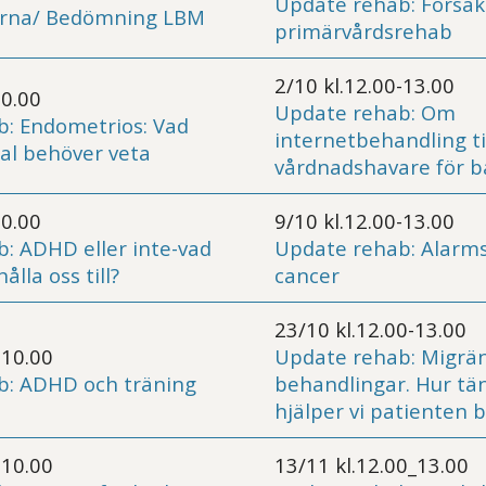
Update rehab: Försäk
ierna/ Bedömning LBM
primärvårdsrehab
2/10 kl.12.00-13.00
10.00
Update rehab: Om
: Endometrios: Vad
internetbehandling ti
al behöver veta
vårdnadshavare för 
10.00
9/10 kl.12.00-13.00
: ADHD eller inte-vad
Update rehab: Alarm
hålla oss till?
cancer
23/10 kl.12.00-13.00
-10.00
Update rehab: Migrä
b: ADHD och träning
behandlingar. Hur tän
hjälper vi patienten 
-10.00
13/11 kl.12.00_13.00