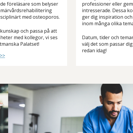
de föreläsare som belyser
professioner eller ge
imärvårdsrehabilitering
intresserade. Dessa ko
isciplinärt med osteoporos.
ger dig inspiration oc
inom många olika tem
 kunskap och passa på att
heter med kollegor, vi ses
Datum, tider och teman
tmanska Palatset!
välj det som passar di
redan idag!
 >>