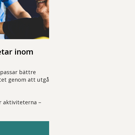
etar inom
 passar bättre
litet genom att utgå
 aktiviteterna –