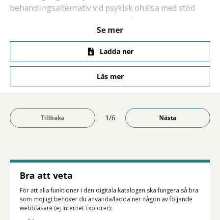
behandlingsalternativ vid psykisk ohälsa med stöd
av FaR-mottagningar. Det framgår av en rapport
Se mer
om ett avslutat projekt i Södertälje, Rinkeby-Kista,
Akalla och Husby. "Konceptet med stödfunktion
Ladda ner
som länk mellan vårdgivare, patient och egenvård
är både förskrivare och patienter nöjda med",
Läs mer
säger Cecilia Berg, koordinator för kunskapsteam
FaR vid APC.
1/6
Bra att veta
För att alla funktioner i den digitala katalogen ska fungera så bra
som möjligt behöver du använda/ladda ner någon av följande
webbläsare (ej Internet Explorer):