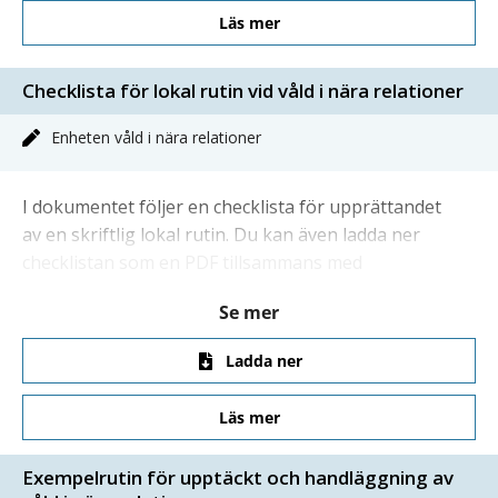
Läs mer
Checklista för lokal rutin vid våld i nära relationer
Enheten våld i nära relationer
I dokumentet följer en checklista för upprättandet
av en skriftlig lokal rutin. Du kan även ladda ner
checklistan som en PDF tillsammans med
ytterligare stödmaterial för upprättandet av en
Se mer
lokal vårdrutin.
Ladda ner
Läs mer
Exempelrutin för upptäckt och handläggning av