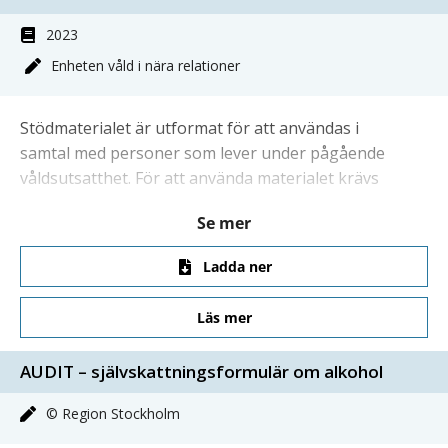
2023
Enheten våld i nära relationer
Stödmaterialet är utformat för att användas i
samtal med personer som lever under pågående
våldsutsatthet. För att använda materialet krävs
ingen specifik behandlingsinriktning utan tanken
Se mer
är att det ska fungera som komplement till, och
inkluderas i, ordinarie
Ladda ner
psykosocialt/psykoterapeutiskt arbete och
behandling.
Läs mer
AUDIT – självskattningsformulär om alkohol
© Region Stockholm