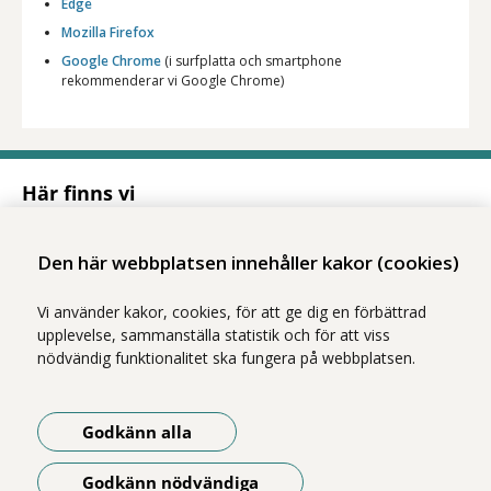
Edge
Mozilla Firefox
Google Chrome
(i surfplatta och smartphone
rekommenderar vi Google Chrome)
Här finns vi
Adress
Solnavägen 1E (Torsplan), plan 8
Den här webbplatsen innehåller kakor (cookies)
113 65 Stockholm
Hitta till oss (karta)
Vi använder kakor, cookies, för att ge dig en förbättrad
upplevelse, sammanställa statistik och för att viss
nödvändig funktionalitet ska fungera på webbplatsen.
Godkänn alla
Godkänn nödvändiga