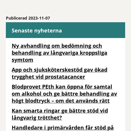
Publicerad 2023-11-07
Senaste nyheterna
Ny avhandling om bedömning och
behandling av långvariga kroppsliga
symtom
App och sjuksköterskestöd gav ökad
trygghet vid prostatacancer
Blodprovet PEth kan öppna för samtal
om alkohol och ge bättre behandling av
högt blodtryck – om det används rätt
Kan smarta ringar ge bättre stöd vid
långvarig trötthet?
Handledare i primärvården får stöd på