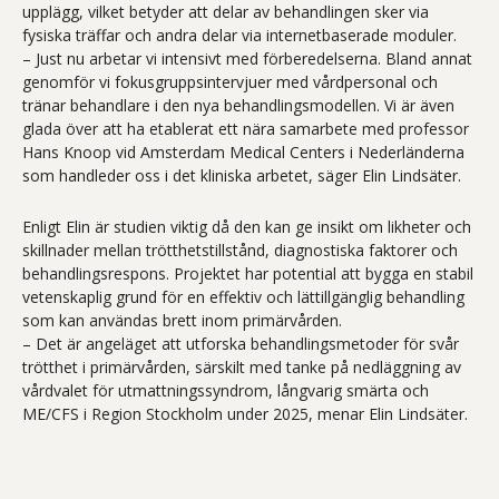
upplägg, vilket betyder att delar av behandlingen sker via
fysiska träffar och andra delar via internetbaserade moduler.
– Just nu arbetar vi intensivt med förberedelserna. Bland annat
genomför vi fokusgruppsintervjuer med vårdpersonal och
tränar behandlare i den nya behandlingsmodellen. Vi är även
glada över att ha etablerat ett nära samarbete med professor
Hans Knoop vid Amsterdam Medical Centers i Nederländerna
som handleder oss i det kliniska arbetet, säger Elin Lindsäter.
Enligt Elin är studien viktig då den kan ge insikt om likheter och
skillnader mellan trötthetstillstånd, diagnostiska faktorer och
behandlingsrespons. Projektet har potential att bygga en stabil
vetenskaplig grund för en effektiv och lättillgänglig behandling
som kan användas brett inom primärvården.
– Det är angeläget att utforska behandlingsmetoder för svår
trötthet i primärvården, särskilt med tanke på nedläggning av
vårdvalet för utmattningssyndrom, långvarig smärta och
ME/CFS i Region Stockholm under 2025, menar Elin Lindsäter.