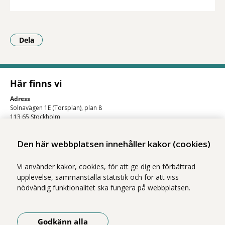
Dela
- Klicka för att öppna delningsalternativ.
Här finns vi
Adress
Solnavägen 1E (Torsplan), plan 8
113 65 Stockholm
Hitta till oss (karta)
Den här webbplatsen innehåller kakor (cookies)
Vi använder kakor, cookies, för att ge dig en förbättrad
upplevelse, sammanställa statistik och för att viss
nödvändig funktionalitet ska fungera på webbplatsen.
Godkänn alla
Vi ingår i Stockholms läns sjukvårdsområde som erbjuder hälso- och