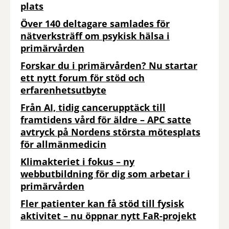
plats
Över 140 deltagare samlades för
nätverksträff om psykisk hälsa i
primärvården
Forskar du i primärvården? Nu startar
ett nytt forum för stöd och
erfarenhetsutbyte
Från AI, tidig cancerupptäck till
framtidens vård för äldre – APC satte
avtryck på Nordens största mötesplats
för allmänmedicin
Klimakteriet i fokus – ny
webbutbildning för dig som arbetar i
primärvården
Fler patienter kan få stöd till fysisk
aktivitet – nu öppnar nytt FaR-projekt