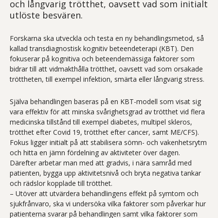
och långvarig trötthet, oavsett vad som initialt
utlöste besvären.
Forskarna ska utveckla och testa en ny behandlingsmetod, så
kallad transdiagnostisk kognitiv beteendeterapi (KBT). Den
fokuserar på kognitiva och beteendemässiga faktorer som
bidrar till att vidmakthålla trötthet, oavsett vad som orsakade
tröttheten, till exempel infektion, smärta eller långvarig stress.
Själva behandlingen baseras på en KBT-modell som visat sig
vara effektiv för att minska svårighetsgrad av trötthet vid flera
medicinska tillstånd till exempel diabetes, multipel skleros,
trötthet efter Covid 19, trötthet efter cancer, samt ME/CFS).
Fokus ligger initialt på att stabilisera sömn- och vakenhetsrytm
och hitta en jämn fördelning av aktiviteter över dagen.
Därefter arbetar man med att gradvis, i nära samråd med
patienten, bygga upp aktivitetsnivå och bryta negativa tankar
och rädslor kopplade till trötthet.
– Utöver att utvärdera behandlingens effekt på symtom och
sjukfrånvaro, ska vi undersöka vilka faktorer som påverkar hur
patienterna svarar på behandlingen samt vilka faktorer som