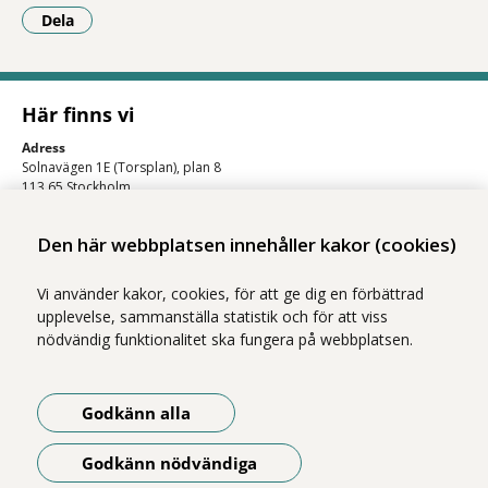
Dela
- Klicka för att öppna delningsalternativ.
Här finns vi
Adress
Solnavägen 1E (Torsplan), plan 8
113 65 Stockholm
Hitta till oss (karta)
Den här webbplatsen innehåller kakor (cookies)
Vi använder kakor, cookies, för att ge dig en förbättrad
upplevelse, sammanställa statistik och för att viss
nödvändig funktionalitet ska fungera på webbplatsen.
Godkänn alla
Vi ingår i Stockholms läns sjukvårdsområde som erbjuder hälso- och
sjukvård i Region Stockholms regi.
Godkänn nödvändiga
Om webbplatsen