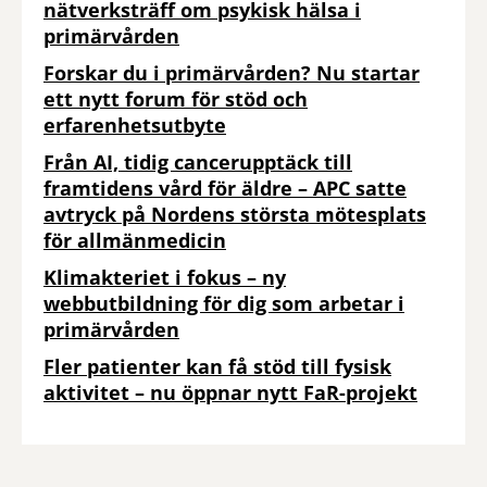
nätverksträff om psykisk hälsa i
primärvården
Forskar du i primärvården? Nu startar
ett nytt forum för stöd och
erfarenhetsutbyte
Från AI, tidig cancerupptäck till
framtidens vård för äldre – APC satte
avtryck på Nordens största mötesplats
för allmänmedicin
Klimakteriet i fokus – ny
webbutbildning för dig som arbetar i
primärvården
Fler patienter kan få stöd till fysisk
aktivitet – nu öppnar nytt FaR-projekt