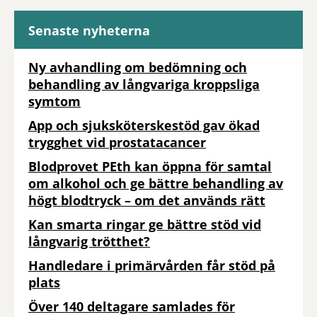
Senaste nyheterna
Ny avhandling om bedömning och
behandling av långvariga kroppsliga
symtom
App och sjuksköterskestöd gav ökad
trygghet vid prostatacancer
Blodprovet PEth kan öppna för samtal
om alkohol och ge bättre behandling av
högt blodtryck – om det används rätt
Kan smarta ringar ge bättre stöd vid
långvarig trötthet?
Handledare i primärvården får stöd på
plats
Över 140 deltagare samlades för