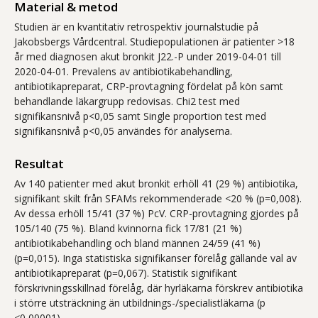
Material & metod
Studien är en kvantitativ retrospektiv journalstudie på
Jakobsbergs Vårdcentral. Studiepopulationen är patienter >18
år med diagnosen akut bronkit J22.-P under 2019-04-01 till
2020-04-01. Prevalens av antibiotikabehandling,
antibiotikapreparat, CRP-provtagning fördelat på kön samt
behandlande läkargrupp redovisas. Chi2 test med
signifikansnivå p<0,05 samt Single proportion test med
signifikansnivå p<0,05 användes för analyserna.
Resultat
Av 140 patienter med akut bronkit erhöll 41 (29 %) antibiotika,
signifikant skilt från SFAMs rekommenderade <20 % (p=0,008).
Av dessa erhöll 15/41 (37 %) PcV. CRP-provtagning gjordes på
105/140 (75 %). Bland kvinnorna fick 17/81 (21 %)
antibiotikabehandling och bland männen 24/59 (41 %)
(p=0,015). Inga statistiska signifikanser förelåg gällande val av
antibiotikapreparat (p=0,067). Statistik signifikant
förskrivningsskillnad förelåg, där hyrläkarna förskrev antibiotika
i större utsträckning än utbildnings-/specialistläkarna (p
<0,00001).