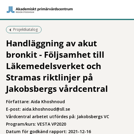
Föregående sida:
Projektkatalog
Handläggning av akut
bronkit - Följsamhet till
Läkemedelsverket och
Stramas riktlinjer på
Jakobsbergs vårdcentral
Författare: Aida Khoshnoud
E-post: aida.khoshnoud@sll.se
Vårdcentral arbetet utfördes på: Jakobsbergs VC
Program/kurs: VESTA VP2020
Datum för godkänd rapport: 2021-12-16