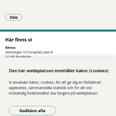
Dela
- Klicka för att öppna delningsalternativ.
Här finns vi
Adress
Solnavägen 1E (Torsplan), plan 8
113 65 Stockholm
Hitta till oss (karta)
Den här webbplatsen innehåller kakor (cookies)
Vi använder kakor, cookies, för att ge dig en förbättrad
upplevelse, sammanställa statistik och för att viss
nödvändig funktionalitet ska fungera på webbplatsen.
Godkänn alla
Vi ingår i Stockholms läns sjukvårdsområde som erbjuder hälso- och
sjukvård i Region Stockholms regi.