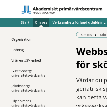
Start
Om oss
Verksamhetsförlagd utbildning
Om oss
Utbi
Organisation
Webbst
Ledning
för sk
Vi är en USV-enhet!
Gustavsbergs
universitetsvårdcentral
Vårdar du p
Jakobsbergs
geriatrisk 
universitetsvårdcentral
kan detta w
Liljeholmens
yrkesverks
universitetsvårdcentral