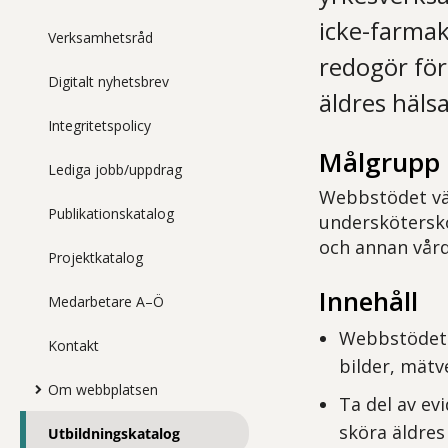
icke-farmak
Verksamhetsråd
redogör för
Digitalt nyhetsbrev
äldres häls
Integritetspolicy
Målgrupp
Lediga jobb/uppdrag
Webbstödet vän
Publikationskatalog
underskötersko
och annan vård
Projektkatalog
Innehåll
Medarbetare A–Ö
Webbstödet b
Kontakt
bilder, mätv
Om webbplatsen
Ta del av ev
sköra äldres
Utbildningskatalog