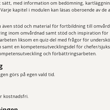
t sätt, med information om bedömning, kartläggnin
 Varje kapitel i modulen kan läsas oberoende av de 
u även stöd och material för fortbildning till omvår
ring inom omvårdnad samt stöd och inspiration för
arbeten liksom en quiz-del med frågor för undersk
n samt en kompetensutvecklingsdel för chefer/sjuk
kompetensutveckling och förbättringsarbeten.
g
en görs på egen vald tid.
r kostnadsfri.
dningen