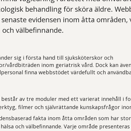
ologisk behandling för sköra äldre. Web
 senaste evidensen inom åtta områden, v
a och välbefinnande.
der sig i första hand till sjuksköterskor och
r/vårdbiträden inom geriatrisk vård. Dock kan även
personal finna webbstödet värdefullt och användba
estår av tre moduler med ett varierat innehåll i fo
erktyg, filmer och självrättande kunskapsfrågor in
idensbaserad fakta inom åtta områden som har stor
 hälsa och välbefinnande. Varje område presenteras