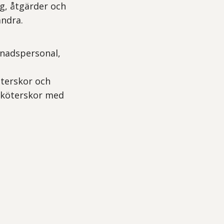
g, åtgärder och
andra.
dnadspersonal,
öterskor och
sköterskor med