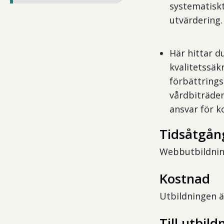
systematisk
utvärdering.
Här hittar d
kvalitetssäk
förbättrings
vårdbiträde
ansvar för 
Tidsåtgån
Webbutbildning
Kostnad
Utbildningen ä
Till utbil