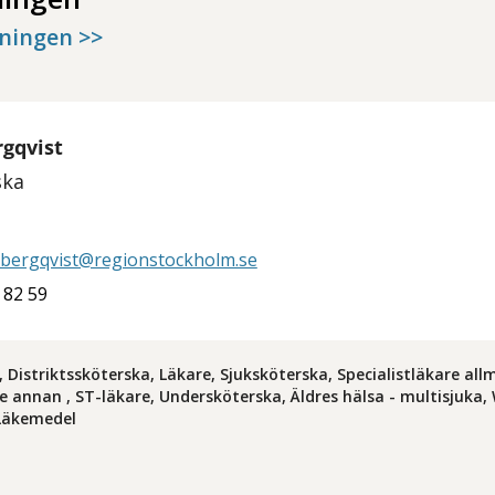
dningen >>
gqvist
ska
.bergqvist@regionstockholm.se
 82 59
, Distriktssköterska, Läkare, Sjuksköterska, Specialistläkare al
re annan , ST-läkare, Undersköterska, Äldres hälsa - multisjuka
 Läkemedel