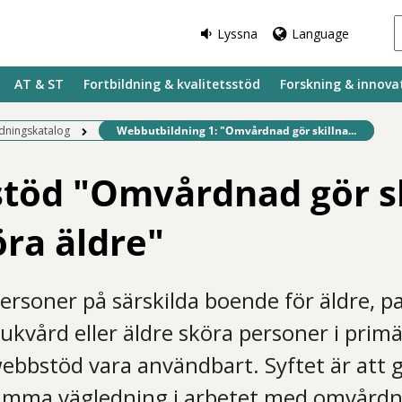
Lyssna
Language
AT & ST
Fortbildning & kvalitetsstöd
Forskning & innova
Befintlig sida:
ldningskatalog
Webbutbildning 1: "Omvårdnad gör skillna...
öd "Omvårdnad gör sk
öra äldre"
ersoner på särskilda boende för äldre, p
sjukvård eller äldre sköra personer i pri
ebbstöd vara användbart. Syftet är att 
amma vägledning i arbetet med omvård