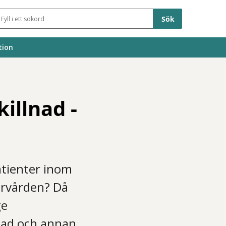
Sökfält
tion
illnad -
atienter inom
märvården? Då
ge
nad och annan