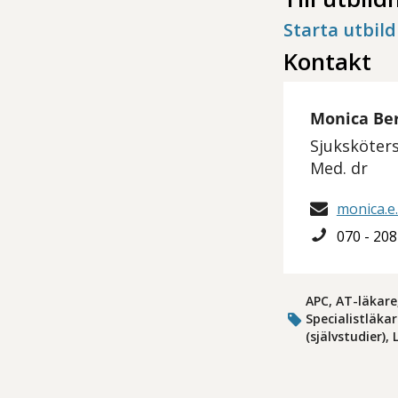
Starta utbil
Kontakt
Monica Ber
Sjuksköter
Med. dr
monica.e
070 - 208
APC, AT-läkare
Specialistläka
(självstudier),