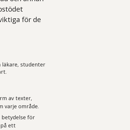
bstödet
iktiga för de
 läkare, studenter
rt.
rm av texter,
om varje område.
 betydelse för
 på ett