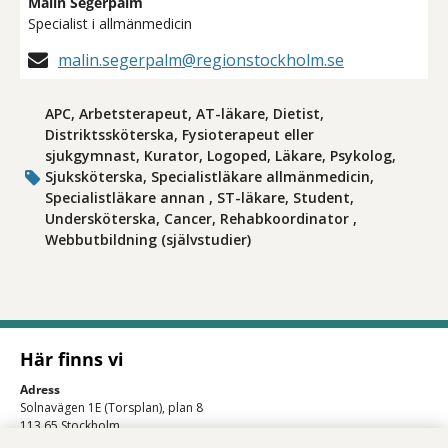
Malin Segerpalm
Specialist i allmänmedicin
malin.segerpalm@regionstockholm.se
APC, Arbetsterapeut, AT-läkare, Dietist,
Distriktssköterska, Fysioterapeut eller
sjukgymnast, Kurator, Logoped, Läkare, Psykolog,
Sjuksköterska, Specialistläkare allmänmedicin,
Specialistläkare annan , ST-läkare, Student,
Undersköterska, Cancer, Rehabkoordinator ,
Webbutbildning (självstudier)
Här finns vi
Adress
Solnavägen 1E (Torsplan), plan 8
113 65 Stockholm