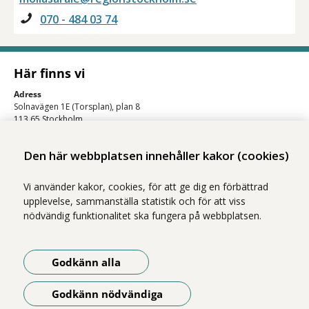
070 - 484 03 74
Här finns vi
Adress
Solnavägen 1E (Torsplan), plan 8
113 65 Stockholm
Hitta till oss (karta)
Den här webbplatsen innehåller kakor (cookies)
Vi använder kakor, cookies, för att ge dig en förbättrad
upplevelse, sammanställa statistik och för att viss
nödvändig funktionalitet ska fungera på webbplatsen.
Godkänn alla
Vi ingår i Stockholms läns sjukvårdsområde som erbjuder hälso- och
sjukvård i Region Stockholms regi.
Godkänn nödvändiga
Om webbplatsen