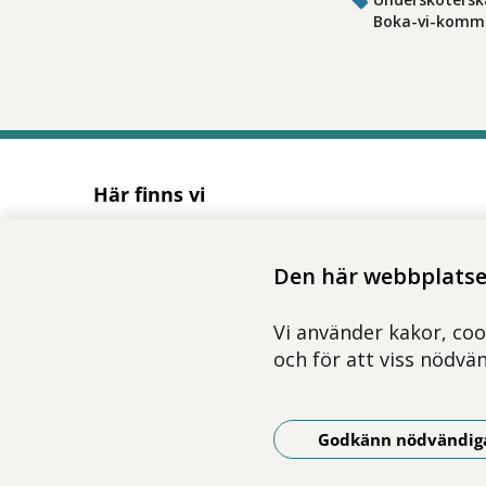
Boka-vi-komme
Här finns vi
Adress
Solnavägen 1E (Torsplan), plan 8
Den här webbplatsen
113 65 Stockholm
Hitta till oss (karta)
Vi använder kakor, coo
och för att viss nödvä
Godkänn nödvändig