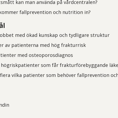
etsmått kan man använda på vårdcentralen?
kommer fallprevention och nutrition in?
ål
jobbet med ökad kunskap och tydligare struktur
fler av patienterna med hög frakturrisk
atienter med osteoporosdiagnos
 högriskpatienter som får frakturförebyggande läk
ifiera vilka patienter som behöver fallprevention och
ndin