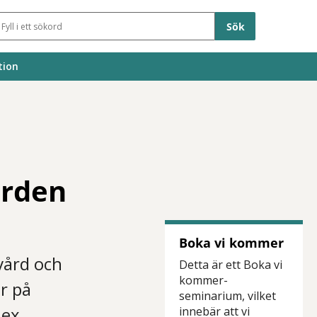
Sökfält
tion
ården
Boka vi kommer
vård och
Detta är ett Boka vi
kommer-
r på
seminarium, vilket
.ex.
innebär att vi