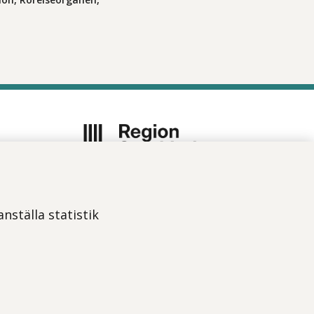
Vi ingår i Stockholms läns
sjukvårdsområde som erbjuder
nställa statistik
hälso- och sjukvård i Region
Stockholms regi.
Om webbplatsen
Tillgänglighetsredogörelse