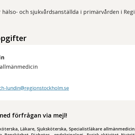
r hälso- och sjukvårdsanställda i primärvården i Re
pgifter
in
i allmänmedicin
ch-lundin@regionstockholm.se
ed förfrågan via mejl!
sköterska, Läkare, Sjuksköterska, Specialistläkare allmänmedicin
, Benskörhet, Diabetes - endokrinologi , Fysisk aktivitet, Nutri