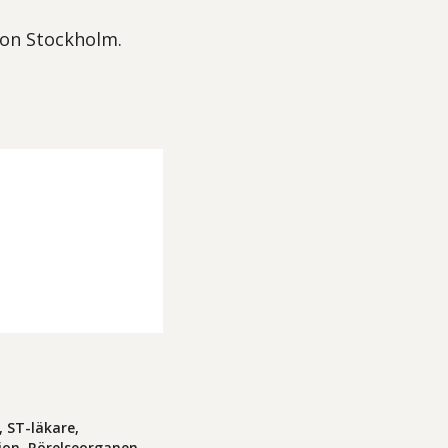
gion Stockholm.
, ST-läkare,
tion, Rörelseorganen,