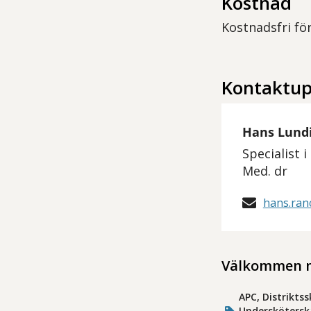
Kostnad
Kostnadsfri fö
Kontaktup
Hans Lund
Specialist 
Med. dr
hans.ran
Välkommen m
APC, Distrikts
Undersköterska