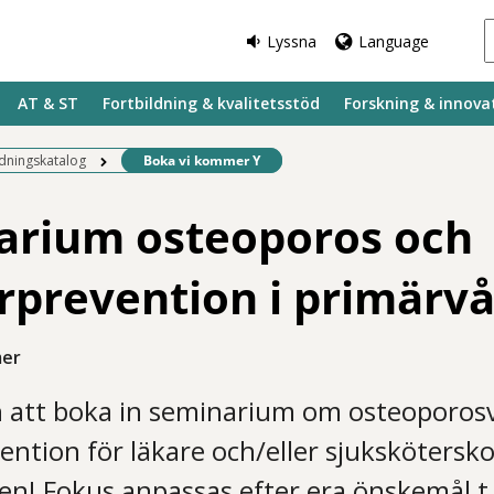
Lyssna
Language
AT & ST
Fortbildning & kvalitetsstöd
Forskning & innova
Befintlig sida:
ldningskatalog
Boka vi kommer Y
arium osteoporos och
rprevention i primärv
mer
att boka in seminarium om osteoporos
ention för läkare och/eller sjukskötersko
en! Fokus anpassas efter era önskemål t