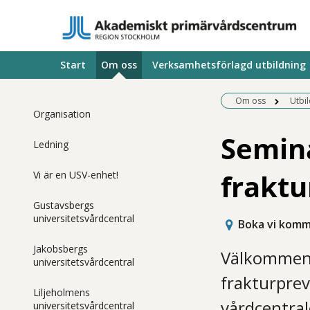
Start
Om oss
Verksamhetsförlagd utbildning
Om oss
Utbi
Organisation
Semin
Ledning
fraktu
Vi är en USV-enhet!
Gustavsbergs
universitetsvårdcentral
Boka vi kom
Jakobsbergs
Välkommen 
universitetsvårdcentral
frakturprev
Liljeholmens
vårdcentral
universitetsvårdcentral