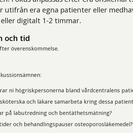
r utifrån era egna patienter eller medhav
eller digitalt 1-2 timmar.
 och tid
efter överenskommelse.
skussionsämnen:
erar ni högriskpersonerna bland vårdcentralens pat
sköterska och läkare samarbeta kring dessa patien
var på labutredning och bentäthetsmätning?
tider och behandlingspauser osteoporosläkemedel?