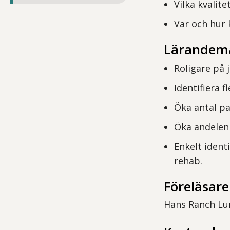
Vilka kvalit
Var och hur 
Lärandem
Roligare på 
Identifiera 
Öka antal p
Öka andelen
Enkelt ident
rehab.
Föreläsare
Hans Ranch Lu