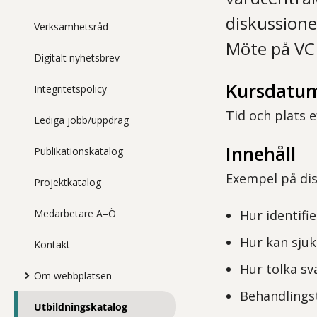
diskussione
Verksamhetsråd
Möte på VC 
Digitalt nyhetsbrev
Kursdatum
Integritetspolicy
Tid och plats 
Lediga jobb/uppdrag
Innehåll
Publikationskatalog
Exempel på di
Projektkatalog
Medarbetare A–Ö
Hur identifi
Hur kan sjuk
Kontakt
Hur tolka s
Om webbplatsen
Behandlings
Utbildningskatalog