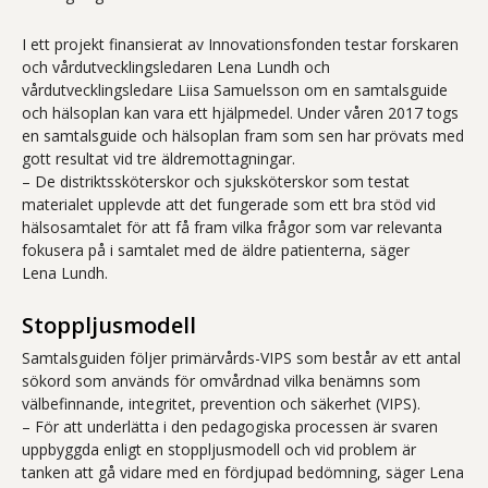
I ett projekt finansierat av Innovationsfonden testar forskaren
och vårdutvecklingsledaren Lena Lundh och
vårdutvecklingsledare Liisa Samuelsson om en samtalsguide
och hälsoplan kan vara ett hjälpmedel. Under våren 2017 togs
en samtalsguide och hälsoplan fram som sen har prövats med
gott resultat vid tre äldremottagningar.
– De distriktssköterskor och sjuksköterskor som testat
materialet upplevde att det fungerade som ett bra stöd vid
hälsosamtalet för att få fram vilka frågor som var relevanta
fokusera på i samtalet med de äldre patienterna, säger
Lena Lundh.
Stoppljusmodell
Samtalsguiden följer primärvårds-VIPS som består av ett antal
sökord som används för omvårdnad vilka benämns som
välbefinnande, integritet, prevention och säkerhet (VIPS).
– För att underlätta i den pedagogiska processen är svaren
uppbyggda enligt en stoppljusmodell och vid problem är
tanken att gå vidare med en fördjupad bedömning, säger Lena