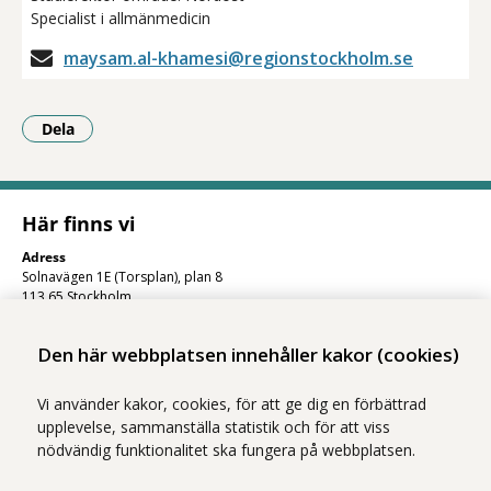
Specialist i allmänmedicin
maysam.al-khamesi@regionstockholm.se
Dela
- Klicka för att öppna delningsalternativ.
Här finns vi
Adress
Solnavägen 1E (Torsplan), plan 8
113 65 Stockholm
Hitta till oss (karta)
Den här webbplatsen innehåller kakor (cookies)
Vi använder kakor, cookies, för att ge dig en förbättrad
upplevelse, sammanställa statistik och för att viss
nödvändig funktionalitet ska fungera på webbplatsen.