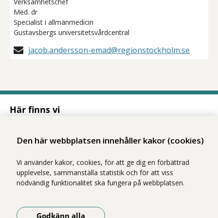
Verksamhetschef
Med. dr
Specialist i allmänmedicin
Gustavsbergs universitetsvårdcentral
jacob.andersson-emad@regionstockholm.se
Här finns vi
Adress
Solnavägen 1E (Torsplan), plan 8
Den här webbplatsen innehåller kakor (cookies)
113 65 Stockholm
Hitta till oss (karta)
Vi använder kakor, cookies, för att ge dig en förbättrad
upplevelse, sammanställa statistik och för att viss
nödvändig funktionalitet ska fungera på webbplatsen.
Godkänn alla