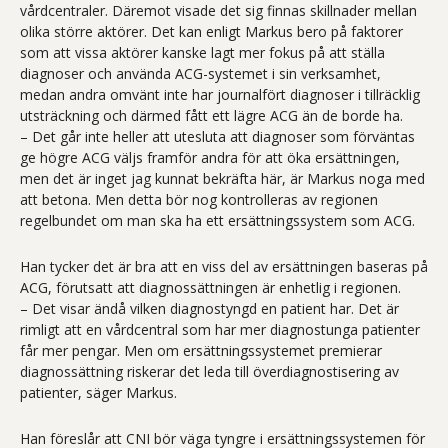
vårdcentraler. Däremot visade det sig finnas skillnader mellan
olika större aktörer. Det kan enligt Markus bero på faktorer
som att vissa aktörer kanske lagt mer fokus på att ställa
diagnoser och använda ACG-systemet i sin verksamhet,
medan andra omvänt inte har journalfört diagnoser i tillräcklig
utsträckning och därmed fått ett lägre ACG än de borde ha.
– Det går inte heller att utesluta att diagnoser som förväntas
ge högre ACG väljs framför andra för att öka ersättningen,
men det är inget jag kunnat bekräfta här, är Markus noga med
att betona. Men detta bör nog kontrolleras av regionen
regelbundet om man ska ha ett ersättningssystem som ACG.
Han tycker det är bra att en viss del av ersättningen baseras på
ACG, förutsatt att diagnossättningen är enhetlig i regionen.
– Det visar ändå vilken diagnostyngd en patient har. Det är
rimligt att en vårdcentral som har mer diagnostunga patienter
får mer pengar. Men om ersättningssystemet premierar
diagnossättning riskerar det leda till överdiagnostisering av
patienter, säger Markus.
Han föreslår att CNI bör väga tyngre i ersättningssystemen för