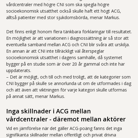
vårdcentraler med högre CNI som ska spegla högre
socioekonomisk utsatthet också skulle haft ett högt ACG,
alltså patienter med stor sjukdomsbörda, menar Markus.
Det finns enligt honom flera tänkbara förklaringar till resultatet.
En möjlighet är att variationen i diagnossättning är så stor att
eventuella samband mellan ACG och CNI blir svåra att urskilja.
En annan är att CNI inte tillräckligt väl återspeglar
socioekonomisk utsatthet i dagens samhälle, då systemet
bygger på en studie som är över 20 år gammal och inte har
uppdaterats.
– Det är möjligt, och till och med troligt, att de kategorier som
CNI bygger på skulle se annorlunda ut om de utformades i dag
och att även att viktningen för varje kategori skulle utformas
på annat sätt, menar Markus.
Inga skillnader i ACG mellan
vårdcentraler - däremot mellan aktörer
Vid en jämförelse när det gäller ACG-poäng fanns det inga
signifikanta skillnader mellan offentligt och privat drivna