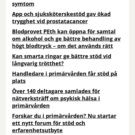
symtom
App och sjuksköterskestöd gav ökad
trygghet vid prostatacancer
Blodprovet PEth kan öppna för samtal
om alkohol och ge bättre behandling av
högt blodtryck – om det används rätt
Kan smarta ringar ge bättre stöd vid
långvarig trötthet?
Handledare i primärvården får stöd på
plats
Över 140 deltagare samlades för
nätverksträff om psykisk hälsa i
primärvården
Forskar du i primärvården? Nu startar
ett nytt forum för stöd och
erfarenhetsutbyte