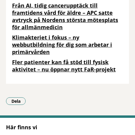
Från AI, tidig cancerupptäck till
framtidens vård för äldre – APC satte
avtryck på Nordens största mötesplats
för allmänmedicin
Klimakteriet i fokus – ny
webbutbildning för dig som arbetar i
primärvården
Fler patienter kan få stöd till fysisk
aktivitet – nu öppnar nytt FaR-projekt
Dela
- Klicka för att öppna delningsalternativ.
Här finns vi