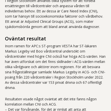
I Region Stockholm används olika system för att fördela
ersättningen till vårdcentraler och anpassa vården till
individernas behov. Ett av dessa är Care Need Index (CNI),
som tar hänsyn till socioekonomiska faktorer och vårdbehov.
Ett annat är Adjusted Clinical Groups (ACG), som mäter
sjukdomsbörda genom att bland annat använda diagnoser.
Oväntat resultat
Inom ramen för APC:s ST-program VESTA har ST-läkaren
Markus Legeby vid Boo vårdcentral undersökt om
vårdcentraler med högre CNI också har höga ACG-värden. Han
har även utforskat om det finns skillnader i ACG-värden mellan
olika vårdgivare och aktörer inom regionen. För att besvara
sina frågeställningar samlade Markus Legeby in ACG- och CNI-
poäng från 220 vårdcentraler i Region Stockholm under 2022.
Av dessa vårdcentraler var 153 privat drivna och 67 offentligt
drivna.
Resultaten visade något oväntat att det inte fanns någon
korrelation mellan CNI och ACG.
– Det var förvånande, för det är rimligt att anta att