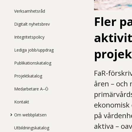
Verksamhetsråd
Fler pa
Digitalt nyhetsbrev
aktivi
Integritetspolicy
projek
Lediga jobb/uppdrag
Publikationskatalog
FaR-förskri
Projektkatalog
åren – och
Medarbetare A–Ö
primärvårds
Kontakt
ekonomisk e
på vårdenhet
Om webbplatsen
aktiva – oa
Utbildningskatalog