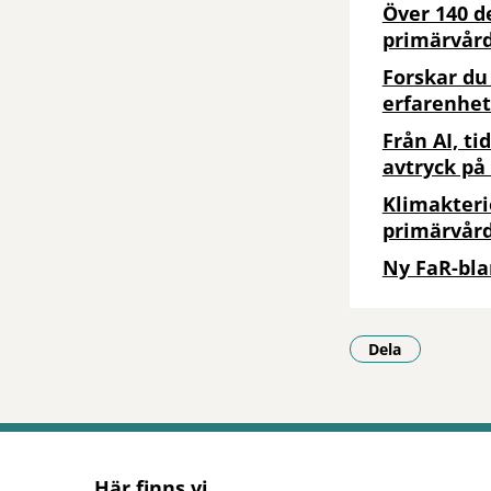
Över 140 d
primärvår
Forskar du
erfarenhet
Från AI, ti
avtryck på
Klimakteri
primärvår
Ny FaR-bla
Dela
- Klicka för a
Här finns vi