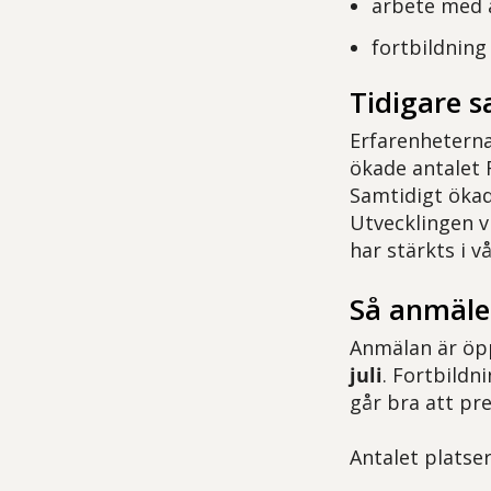
arbete med a
fortbildning
Tidigare s
Erfarenheterna 
ökade antalet F
Samtidigt ökad
Utvecklingen v
har stärkts i v
Så anmäler
Anmälan är öp
juli
. Fortbild
går bra att pr
Antalet platser