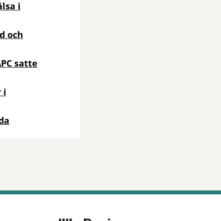
lsa i
öd och
APC satte
 i
nda