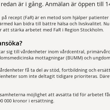
redan är i gång. Anmälan är öppen till 14
t på recept (FaR) är en metod som hjälper patienter 
ärmed kan bidra till bättre hälsa och livskvalitet. N
ör att stärka arbetet med FaR i Region Stockholm.
 ansöka?
ar sig till vårdenheter inom vårdcentral, primärvård
domsmedicinska mottagningar (BUMM) och ungdom
vårdenheter få ta del av stöd, fortbildning och ersä
enheter som inte deltagit tidigare prioriteras. Däreft
ksamheterna möjlighet att avsätta tid för arbetet f
0 000 kronor i ersättning.