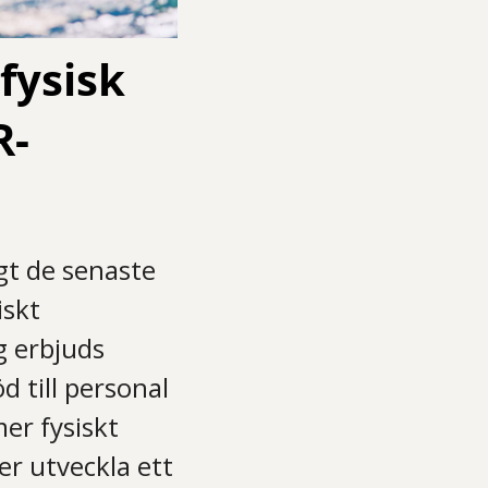
 fysisk
R-
gt de senaste
iskt
g erbjuds
d till personal
mer fysiskt
er utveckla ett