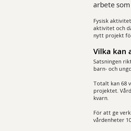
arbete som 
Fysisk aktivite
aktivitet och d
nytt projekt f
Vilka kan
Satsningen rikt
barn- och ung
Totalt kan 68 
projektet. Vård
kvarn.
För att ge ver
vårdenheter 10