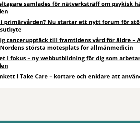
eltagare samlades för nätverksträff om psykisk hä
den
 i primärvården? Nu startar ett nytt forum för st
sutbyte
dig cancerupptäck till framtidens vård för äldre – 
 Nordens största mötesplats för allmänmedicin
et i fokus – ny webbutbildning för dig som arbetar
den
nkett i Take Care – kortare och enklare att anvä
tt öppna delningsalternativ.