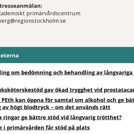
intresseanmälan:
 Akademiskt primärvårdscentrum
a.berg@regionstockholm.se
heterna
ing om bedömning och behandling av långvariga 
uksköterskestöd gav ökad trygghet vid prostataca
 PEth kan öppna för samtal om alkohol och ge bä
 av högt blodtryck – om det används rätt
 ringar ge bättre stöd vid långvarig trötthet?
 i primärvården får stöd på plats