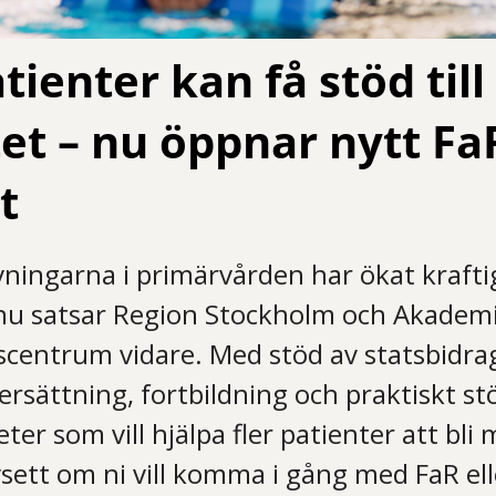
tienter kan få stöd till
tet – nu öppnar nytt Fa
t
vningarna i primärvården har ökat krafti
 nu satsar Region Stockholm och Akadem
centrum vidare. Med stöd av statsbidra
rsättning, fortbildning och praktiskt stö
er som vill hjälpa fler patienter att bli 
vsett om ni vill komma i gång med FaR ell