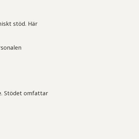
iskt stöd. Här
rsonalen
e. Stödet omfattar