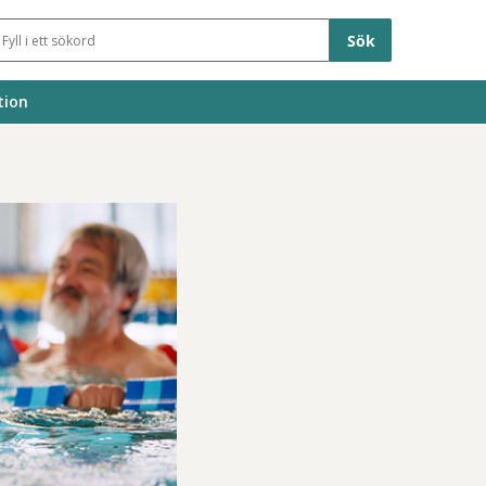
Sökfält
tion