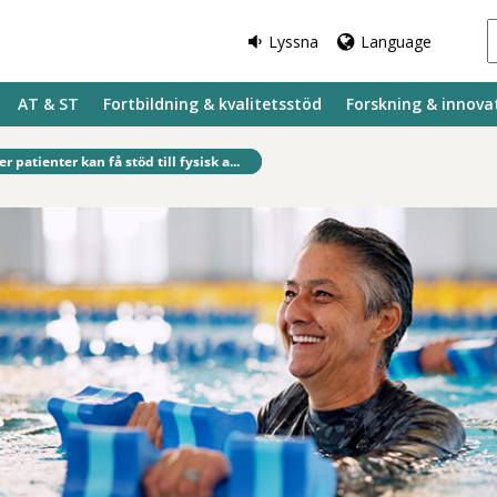
Lyssna
Language
AT & ST
Fortbildning & kvalitetsstöd
Forskning & innova
fintlig sida:
er patienter kan få stöd till fysisk a...