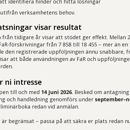
tt identifiera hinder och hitta lösningar
 utifrån verksamhetens behov.
atsningar visar resultat
från tidigare år visar att stödet ger effekt. Mellan
aR-förskrivningar från 7 858 till 18 455 – mer än en
e den registrerade uppföljningen ännu snabbare, från
isar att både användningen av FaR och uppföljninge
ården.
 ni intresse
pen till och med
14 juni 2026
. Besked om antagning
ning och handledning genomförs under
september–n
eliminärboka redan vid anmälan.
 är begränsat – passa på att säkra er plats redan nu