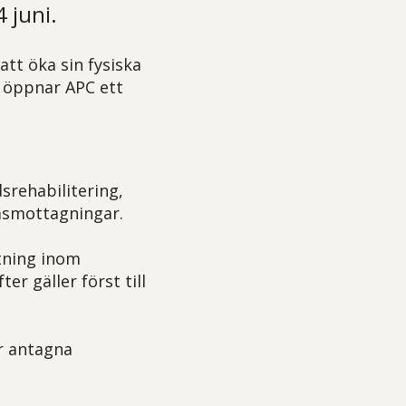
 juni.
att öka sin fysiska
u öppnar APC ett
srehabilitering,
smottagningar.
ttning inom
er gäller först till
år antagna