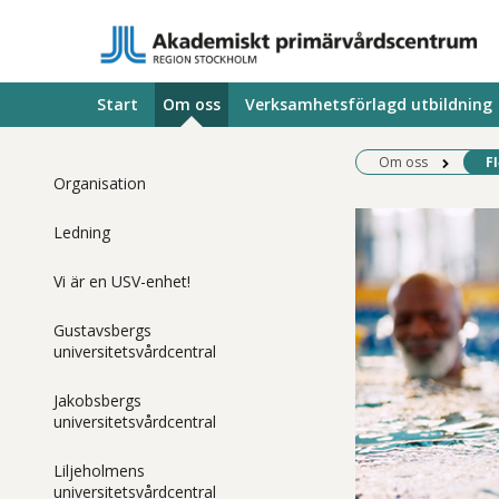
Start
Om oss
Verksamhetsförlagd utbildning
Be
Om oss
Fl
Organisation
Ledning
Vi är en USV-enhet!
Gustavsbergs
universitetsvårdcentral
Jakobsbergs
universitetsvårdcentral
Liljeholmens
universitetsvårdcentral