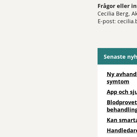
Frågor eller 
Cecilia Berg,
E-post: cecili
Senaste ny
Ny avhandl
symtom
App och sj
Blodprovet
behandling
Kan smarta
Handledare