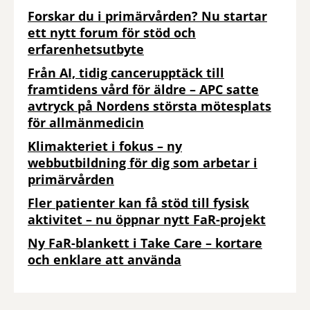
Forskar du i primärvården? Nu startar
ett nytt forum för stöd och
erfarenhetsutbyte
Från AI, tidig cancerupptäck till
framtidens vård för äldre – APC satte
avtryck på Nordens största mötesplats
för allmänmedicin
Klimakteriet i fokus – ny
webbutbildning för dig som arbetar i
primärvården
Fler patienter kan få stöd till fysisk
aktivitet – nu öppnar nytt FaR-projekt
Ny FaR-blankett i Take Care – kortare
och enklare att använda