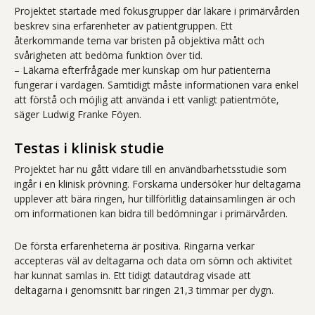
Projektet startade med fokusgrupper där läkare i primärvården
beskrev sina erfarenheter av patientgruppen. Ett
återkommande tema var bristen på objektiva mått och
svårigheten att bedöma funktion över tid.
– Läkarna efterfrågade mer kunskap om hur patienterna
fungerar i vardagen. Samtidigt måste informationen vara enkel
att förstå och möjlig att använda i ett vanligt patientmöte,
säger Ludwig Franke Föyen.
Testas i klinisk studie
Projektet har nu gått vidare till en användbarhetsstudie som
ingår i en klinisk prövning. Forskarna undersöker hur deltagarna
upplever att bära ringen, hur tillförlitlig datainsamlingen är och
om informationen kan bidra till bedömningar i primärvården.
De första erfarenheterna är positiva. Ringarna verkar
accepteras väl av deltagarna och data om sömn och aktivitet
har kunnat samlas in. Ett tidigt datautdrag visade att
deltagarna i genomsnitt bar ringen 21,3 timmar per dygn.