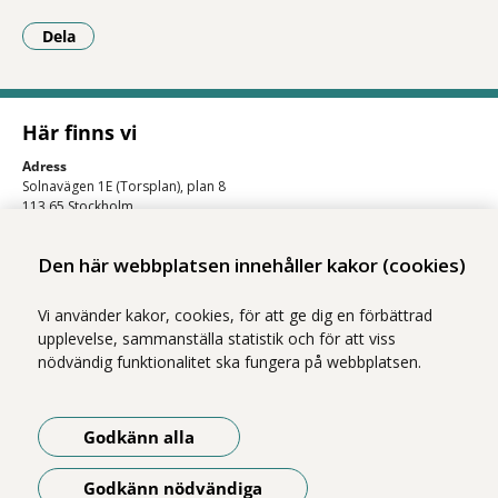
Dela
- Klicka för att öppna delningsalternativ.
Här finns vi
Adress
Solnavägen 1E (Torsplan), plan 8
113 65 Stockholm
Hitta till oss (karta)
Den här webbplatsen innehåller kakor (cookies)
Vi använder kakor, cookies, för att ge dig en förbättrad
upplevelse, sammanställa statistik och för att viss
nödvändig funktionalitet ska fungera på webbplatsen.
Godkänn alla
Vi ingår i Stockholms läns sjukvårdsområde som erbjuder hälso- och
sjukvård i Region Stockholms regi.
Godkänn nödvändiga
Om webbplatsen