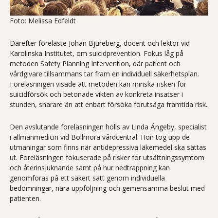
Foto: Melissa Edfeldt
Därefter föreläste Johan Bjureberg, docent och lektor vid
Karolinska Institutet, om suicidprevention. Fokus låg på
metoden Safety Planning Intervention, där patient och
vårdgivare tillsammans tar fram en individuell säkerhetsplan.
Föreläsningen visade att metoden kan minska risken för
suicidförsök och betonade vikten av konkreta insatser i
stunden, snarare än att enbart försöka förutsäga framtida risk.
Den avslutande föreläsningen hölls av Linda Ängeby, specialist
i allmänmedicin vid Bollmora vårdcentral. Hon tog upp de
utmaningar som finns när antidepressiva läkemedel ska sättas
ut. Föreläsningen fokuserade på risker för utsättningssymtom
och återinsjuknande samt på hur nedtrappning kan
genomföras på ett säkert sätt genom individuella
bedömningar, nära uppföljning och gemensamma beslut med
patienten.