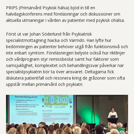
PRIPS (Primärvård Psykisk hälsa) bjöd in till en
halvdagskonferens med föreläsningar och diskussioner om
aktuella utmaningar i vården av patienter med psykisk ohälsa.
Först ut var Johan Söderlund från Psykiatrisk
specialistmottagning Nacka och Värmdö. Han lyfte hur
bedömningen av patienter behöver utgå från funktionsnivå och
inte enbart symtom. Föreläsningen belyste också hur riktlinjer
och vårdprogram styr remissbeslut samt hur faktorer som
samsjuklighet, komplexitet och behandlingssvar påverkar när
specialistpsykiatrin bör ta över ansvaret. Deltagarna fick
diskutera patientfall och resonera kring de gråzoner som ofta
uppstår mellan primärvård och psykiatri.