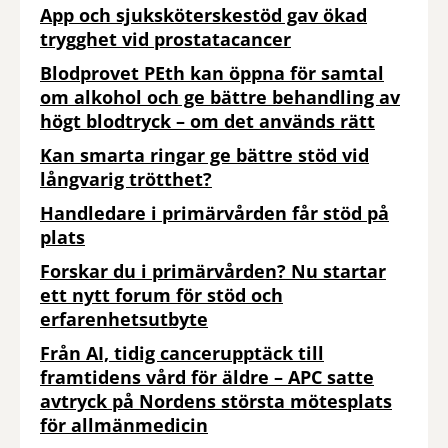
App och sjuksköterskestöd gav ökad
trygghet vid prostatacancer
Blodprovet PEth kan öppna för samtal
om alkohol och ge bättre behandling av
högt blodtryck – om det används rätt
Kan smarta ringar ge bättre stöd vid
långvarig trötthet?
Handledare i primärvården får stöd på
plats
Forskar du i primärvården? Nu startar
ett nytt forum för stöd och
erfarenhetsutbyte
Från AI, tidig cancerupptäck till
framtidens vård för äldre – APC satte
avtryck på Nordens största mötesplats
för allmänmedicin