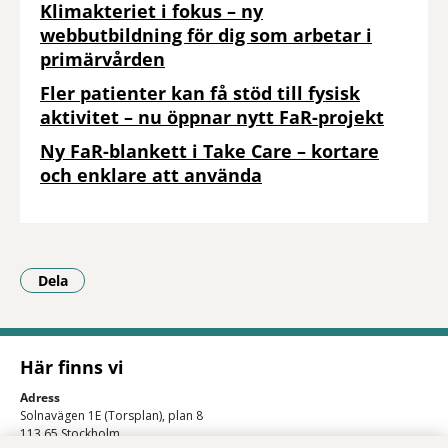
Klimakteriet i fokus – ny
webbutbildning för dig som arbetar i
primärvården
Fler patienter kan få stöd till fysisk
aktivitet – nu öppnar nytt FaR-projekt
Ny FaR-blankett i Take Care – kortare
och enklare att använda
Dela
- Klicka för att öppna delningsalternativ.
Här finns vi
Adress
Solnavägen 1E (Torsplan), plan 8
113 65 Stockholm