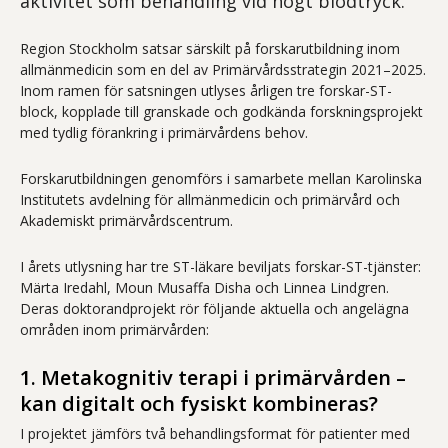
aktivitet som behandling vid högt blodtryck.
Region Stockholm satsar särskilt på forskarutbildning inom
allmänmedicin som en del av Primärvårdsstrategin 2021–2025.
Inom ramen för satsningen utlyses årligen tre forskar-ST-
block, kopplade till granskade och godkända forskningsprojekt
med tydlig förankring i primärvårdens behov.
Forskarutbildningen genomförs i samarbete mellan Karolinska
Institutets avdelning för allmänmedicin och primärvård och
Akademiskt primärvårdscentrum.
I årets utlysning har tre ST-läkare beviljats forskar-ST-tjänster:
Märta Iredahl, Moun Musaffa Disha och Linnea Lindgren.
Deras doktorandprojekt rör följande aktuella och angelägna
områden inom primärvården:
1. Metakognitiv terapi i primärvården –
kan digitalt och fysiskt kombineras?
I projektet jämförs två behandlingsformat för patienter med