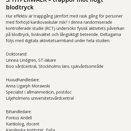
blodtryck
Hur effektiv är trappgång jämfört med rask gång för personer
med förhöjd kardiovaskulär risk? I denna randomiserade
kontrollerade studie (RCT) undersöks fysisk aktivitets påverkan
på blodtryck, livskvalitet och långsiktigt beteende. Deltagarna
följs med digitala aktivitetsarmband under hela studien.
Doktorand:
Linnea Lindgren, ST-läkare
Boo vårdcentral, Stockholms läns sjukvårdsområde
Huvudhandledare:
Anna Ugarph Morawski
Specialist i allmänmedicin, postdoc
Liljeholmens universitetsvårdcentral
Bihandledare:
Pontus Andell
Kardiolog, docent
Karolinska Institutet, FyFa