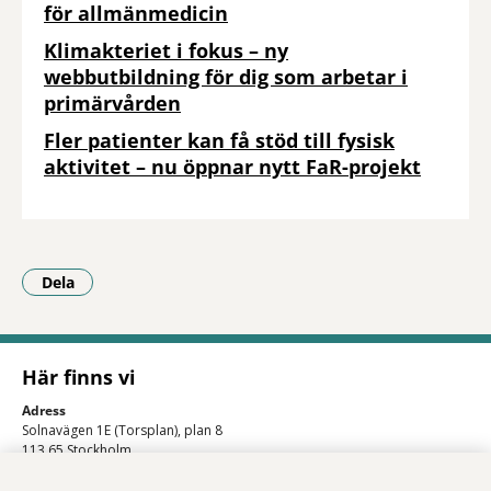
för allmänmedicin
Klimakteriet i fokus – ny
webbutbildning för dig som arbetar i
primärvården
Fler patienter kan få stöd till fysisk
aktivitet – nu öppnar nytt FaR-projekt
Dela
- Klicka för att öppna delningsalternativ.
Här finns vi
Adress
Solnavägen 1E (Torsplan), plan 8
113 65 Stockholm
Hitta till oss (karta)