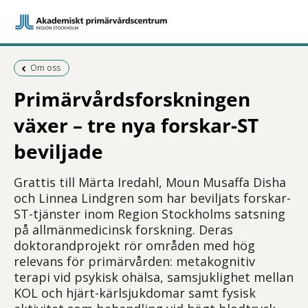
Föregående sida:
Om oss
Primärvårdsforskningen
växer – tre nya forskar-ST
beviljade
Grattis till Märta Iredahl, Moun Musaffa Disha
och Linnea Lindgren som har beviljats forskar-
ST-tjänster inom Region Stockholms satsning
på allmänmedicinsk forskning. Deras
doktorandprojekt rör områden med hög
relevans för primärvården: metakognitiv
terapi vid psykisk ohälsa, samsjuklighet mellan
KOL och hjärt-kärlsjukdomar samt fysisk