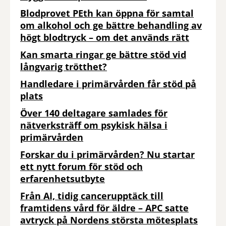
Blodprovet PEth kan öppna för samtal
om alkohol och ge bättre behandling av
högt blodtryck – om det används rätt
Kan smarta ringar ge bättre stöd vid
långvarig trötthet?
Handledare i primärvården får stöd på
plats
Över 140 deltagare samlades för
nätverksträff om psykisk hälsa i
primärvården
Forskar du i primärvården? Nu startar
ett nytt forum för stöd och
erfarenhetsutbyte
Från AI, tidig cancerupptäck till
framtidens vård för äldre – APC satte
avtryck på Nordens största mötesplats