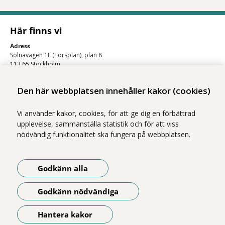
Här finns vi
Adress
Solnavägen 1E (Torsplan), plan 8
113 65 Stockholm
Hitta till oss (karta)
Den här webbplatsen innehåller kakor (cookies)
Vi använder kakor, cookies, för att ge dig en förbättrad
upplevelse, sammanställa statistik och för att viss
nödvändig funktionalitet ska fungera på webbplatsen.
Godkänn alla
Vi ingår i Stockholms läns sjukvårdsområde som erbjuder hälso- och
sjukvård i Region Stockholms regi.
Godkänn nödvändiga
Om webbplatsen
Tillgänglighetsredogörelse
Hantera kakor
Öppna meny