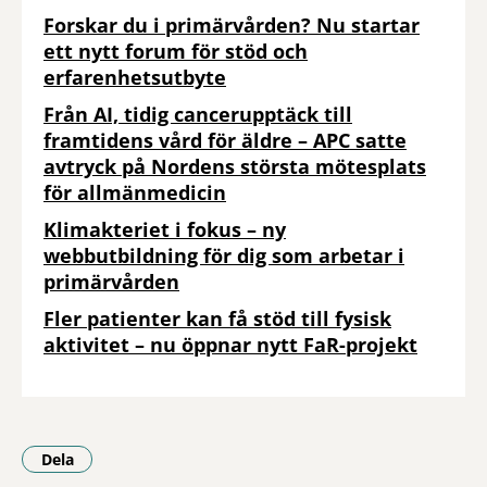
Forskar du i primärvården? Nu startar
ett nytt forum för stöd och
erfarenhetsutbyte
Från AI, tidig cancerupptäck till
framtidens vård för äldre – APC satte
avtryck på Nordens största mötesplats
för allmänmedicin
Klimakteriet i fokus – ny
webbutbildning för dig som arbetar i
primärvården
Fler patienter kan få stöd till fysisk
aktivitet – nu öppnar nytt FaR-projekt
Dela
- Klicka för att öppna delningsalternativ.