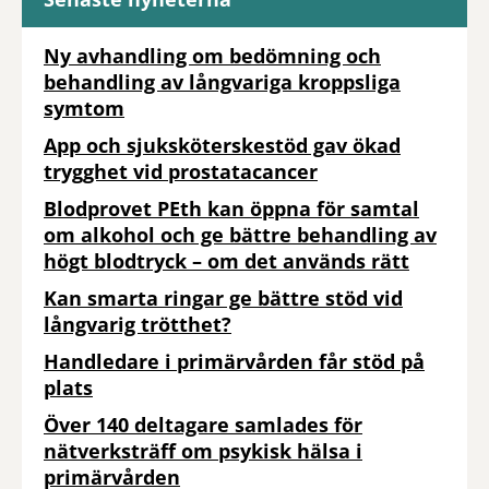
Ny avhandling om bedömning och
behandling av långvariga kroppsliga
symtom
App och sjuksköterskestöd gav ökad
trygghet vid prostatacancer
Blodprovet PEth kan öppna för samtal
om alkohol och ge bättre behandling av
högt blodtryck – om det används rätt
Kan smarta ringar ge bättre stöd vid
långvarig trötthet?
Handledare i primärvården får stöd på
plats
Över 140 deltagare samlades för
nätverksträff om psykisk hälsa i
primärvården