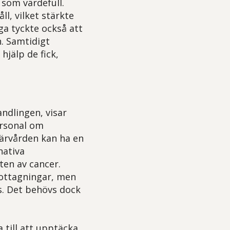
som värdefull.
l, vilket stärkte
 tyckte också att
. Samtidigt
hjälp de fick,
ndlingen, visar
ersonal om
märvården kan ha en
nativa
en av cancer.
mottagningar, men
rs. Det behövs dock
 till att upptäcka