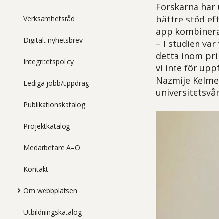
Forskarna har 
bättre stöd ef
Verksamhetsråd
app kombinera
Digitalt nyhetsbrev
– I studien var
detta inom pri
Integritetspolicy
vi inte för upp
Nazmije Kelmen
Lediga jobb/uppdrag
universitetsvår
Publikationskatalog
Projektkatalog
Medarbetare A–Ö
Kontakt
Om webbplatsen
Utbildningskatalog