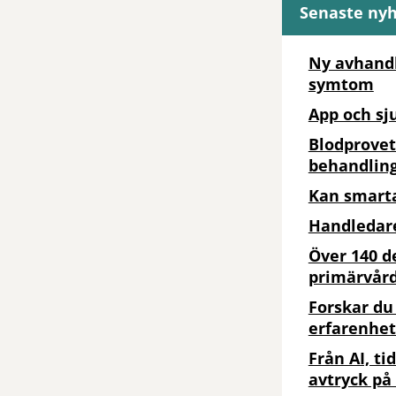
Senaste ny
Ny avhandl
symtom
App och sj
Blodprovet
behandling
Kan smarta
Handledare
Över 140 d
primärvår
Forskar du
erfarenhet
Från AI, ti
avtryck på