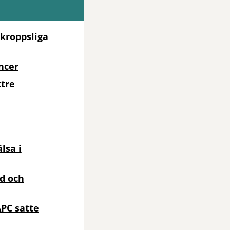
kroppsliga
ncer
ttre
lsa i
öd och
APC satte