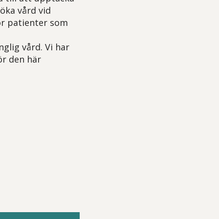
söka vård vid
ör patienter som
glig vård. Vi har
ör den här