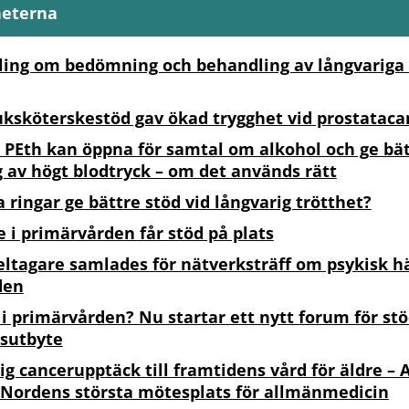
heterna
ing om bedömning och behandling av långvariga 
uksköterskestöd gav ökad trygghet vid prostataca
 PEth kan öppna för samtal om alkohol och ge bä
 av högt blodtryck – om det används rätt
 ringar ge bättre stöd vid långvarig trötthet?
 i primärvården får stöd på plats
eltagare samlades för nätverksträff om psykisk hä
den
 i primärvården? Nu startar ett nytt forum för st
sutbyte
dig cancerupptäck till framtidens vård för äldre – 
 Nordens största mötesplats för allmänmedicin