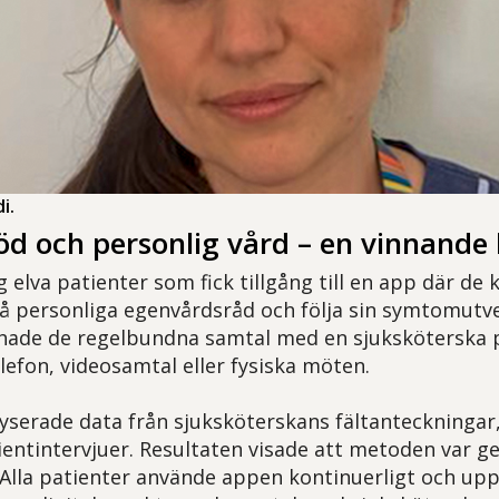
i.
töd och personlig vård – en vinnand
g elva patienter som fick tillgång till en app där d
å personliga egenvårdsråd och följa sin symtomutvec
ade de regelbundna samtal med en sjuksköterska på
lefon, videosamtal eller fysiska möten.
yserade data från sjuksköterskans fältanteckningar,
entintervjuer. Resultaten visade att metoden var g
Alla patienter använde appen kontinuerligt och up