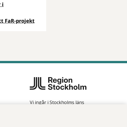
 i
ytt FaR-projekt
Vi ingår i Stockholms läns
sjukvårdsområde som erbjuder
hälso- och sjukvård i Region
Stockholms regi.