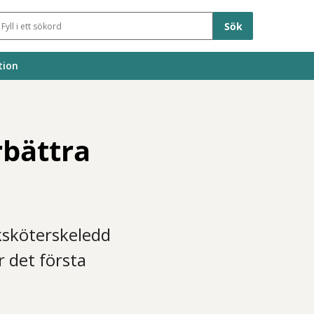
Sökfält
tion
rbättra
ksköterskeledd
r det första