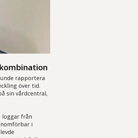
e kombination
e kunde rapportera
kling över tid.
 sin vårdcentral,
 loggar från
enomförbar i
plevde