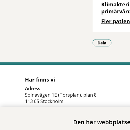
Klimakteri
primärvår
Fler patien
Dela
- Klicka för a
Här finns vi
Adress
Solnavägen 1E (Torsplan), plan 8
113 65 Stockholm
Hitta till oss (karta)
Den här webbplatsen