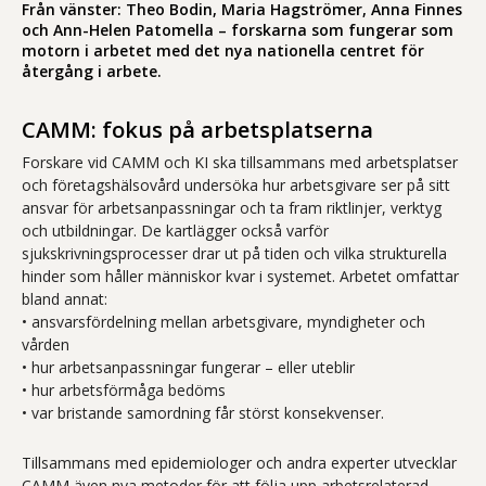
Från vänster: Theo Bodin, Maria Hagströmer, Anna Finnes
och Ann-Helen Patomella – forskarna som fungerar som
motorn i arbetet med det nya nationella centret för
återgång i arbete.
CAMM: fokus på arbetsplatserna
Forskare vid CAMM och KI ska tillsammans med arbetsplatser
och företagshälsovård undersöka hur arbetsgivare ser på sitt
ansvar för arbetsanpassningar och ta fram riktlinjer, verktyg
och utbildningar. De kartlägger också varför
sjukskrivningsprocesser drar ut på tiden och vilka strukturella
hinder som håller människor kvar i systemet. Arbetet omfattar
bland annat:
• ansvarsfördelning mellan arbetsgivare, myndigheter och
vården
• hur arbetsanpassningar fungerar – eller uteblir
• hur arbetsförmåga bedöms
• var bristande samordning får störst konsekvenser.
Tillsammans med epidemiologer och andra experter utvecklar
CAMM även nya metoder för att följa upp arbetsrelaterad