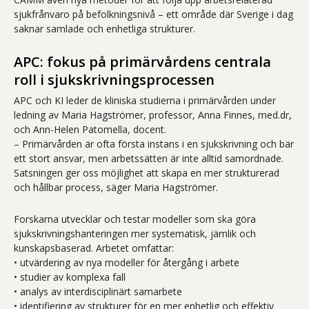
sjukfrånvaro på befolkningsnivå – ett område där Sverige i dag
saknar samlade och enhetliga strukturer.
APC: fokus på primärvårdens centrala
roll i sjukskrivningsprocessen
APC och KI leder de kliniska studierna i primärvården under
ledning av Maria Hagströmer, professor, Anna Finnes, med.dr,
och Ann-Helen Patomella, docent.
– Primärvården är ofta första instans i en sjukskrivning och bär
ett stort ansvar, men arbetssätten är inte alltid samordnade.
Satsningen ger oss möjlighet att skapa en mer strukturerad
och hållbar process, säger Maria Hagströmer.
Forskarna utvecklar och testar modeller som ska göra
sjukskrivningshanteringen mer systematisk, jämlik och
kunskapsbaserad. Arbetet omfattar:
• utvärdering av nya modeller för återgång i arbete
• studier av komplexa fall
• analys av interdisciplinärt samarbete
• identifiering av strukturer för en mer enhetlig och effektiv