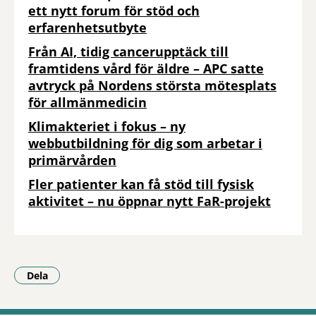
ett nytt forum för stöd och
erfarenhetsutbyte
Från AI, tidig cancerupptäck till
framtidens vård för äldre – APC satte
avtryck på Nordens största mötesplats
för allmänmedicin
Klimakteriet i fokus – ny
webbutbildning för dig som arbetar i
primärvården
Fler patienter kan få stöd till fysisk
aktivitet – nu öppnar nytt FaR-projekt
Dela
- Klicka för att öppna delningsalternativ.