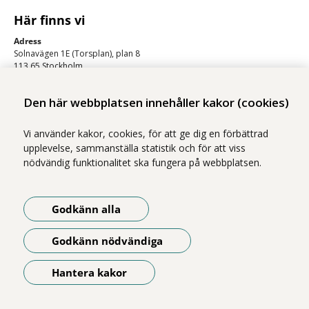
Här finns vi
Adress
Solnavägen 1E (Torsplan), plan 8
113 65 Stockholm
Hitta till oss (karta)
Den här webbplatsen innehåller kakor (cookies)
Vi använder kakor, cookies, för att ge dig en förbättrad
upplevelse, sammanställa statistik och för att viss
nödvändig funktionalitet ska fungera på webbplatsen.
Godkänn alla
Vi ingår i Stockholms läns sjukvårdsområde som erbjuder hälso- och
sjukvård i Region Stockholms regi.
Godkänn nödvändiga
Om webbplatsen
Tillgänglighetsredogörelse
Hantera kakor
Öppna meny