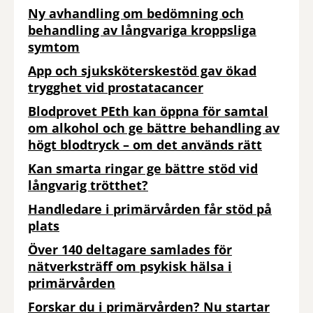
Ny avhandling om bedömning och
behandling av långvariga kroppsliga
symtom
App och sjuksköterskestöd gav ökad
trygghet vid prostatacancer
Blodprovet PEth kan öppna för samtal
om alkohol och ge bättre behandling av
högt blodtryck – om det används rätt
Kan smarta ringar ge bättre stöd vid
långvarig trötthet?
Handledare i primärvården får stöd på
plats
Över 140 deltagare samlades för
nätverksträff om psykisk hälsa i
primärvården
Forskar du i primärvården? Nu startar