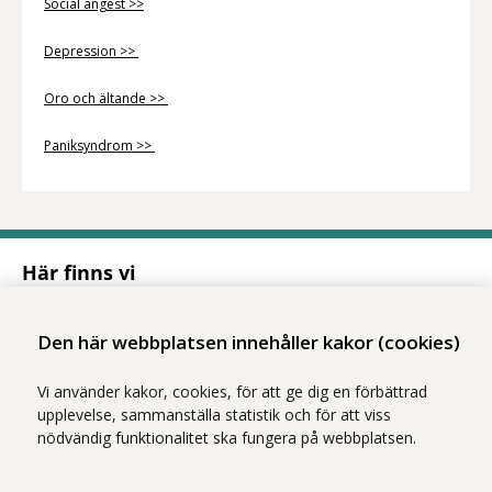
Social ångest >>
Depression >>
Oro och ältande >>
Paniksyndrom >>
Här finns vi
Adress
Solnavägen 1E (Torsplan), plan 8
Den här webbplatsen innehåller kakor (cookies)
113 65 Stockholm
Hitta till oss (karta)
Vi använder kakor, cookies, för att ge dig en förbättrad
upplevelse, sammanställa statistik och för att viss
nödvändig funktionalitet ska fungera på webbplatsen.