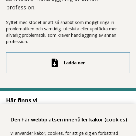
profession.
Syftet med stödet är att så snabbt som möjligt ringa in
problematiken och samtidigt utesluta eller upptäcka mer
allvarlig problematik, som kräver handläggning av annan
profession.
Ladda ner
Här finns vi
Adress
Solnavägen 1E (Torsplan), plan 8
Den här webbplatsen innehåller kakor (cookies)
113 65 Stockholm
Hitta till oss (karta)
Vi använder kakor, cookies, för att ge dig en förbättrad