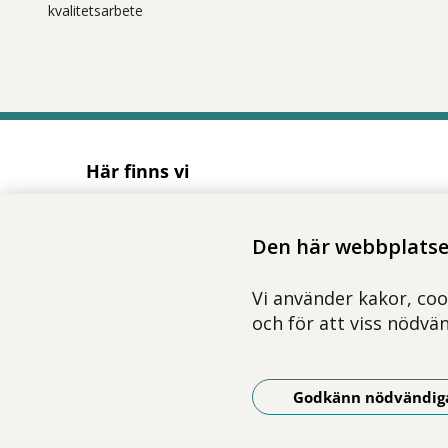
kvalitetsarbete
Här finns vi
Adress
Solnavägen 1E (Torsplan), plan 8
Den här webbplatsen
113 65 Stockholm
Hitta till oss (karta)
Vi använder kakor, coo
och för att viss nödvä
Godkänn nödvändig