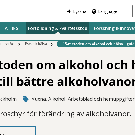
Lyssna
Language
AT & ST
Fortbildning & kvalitetsstöd
Forskning & innova
Befintlig sida:
itetsstöd
Psykisk hälsa
15-metoden om alkohol och hälsa – guide 
oden om alkohol och h
till bättre alkoholvano
ockholm
Vuxna, Alkohol, Arbetsblad och hemuppgifter
broschyr för förändring av alkoholvanor.