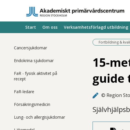
Start
Om oss
Verksamhetsförlagd utbildning
Fortbildning & kval
Cancersjukdomar
15-met
Endokrina sjukdomar
guide 
FaR - fysisk aktivitet på
recept
FaR-ledare
© Region St
Försäkringsmedicin
Självhjälps
Lung- och allergisjukdomar
Läkemedel