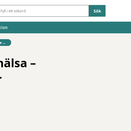
Sökfält
tion
...
älsa –
r