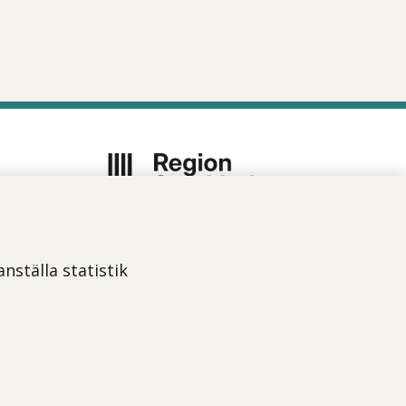
Vi ingår i Stockholms läns
sjukvårdsområde som erbjuder
nställa statistik
hälso- och sjukvård i Region
Stockholms regi.
Om webbplatsen
Tillgänglighetsredogörelse