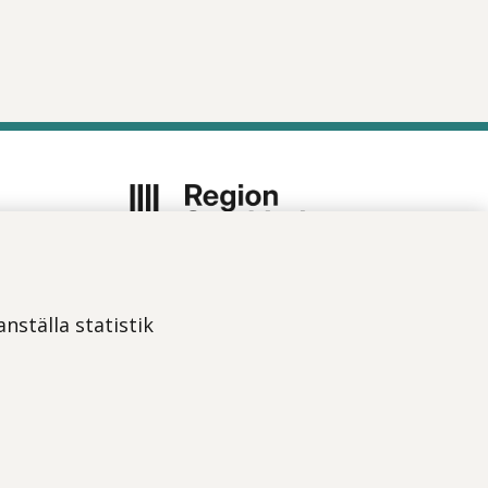
Vi ingår i Stockholms läns
sjukvårdsområde som erbjuder
nställa statistik
hälso- och sjukvård i Region
Stockholms regi.
Om webbplatsen
Tillgänglighetsredogörelse