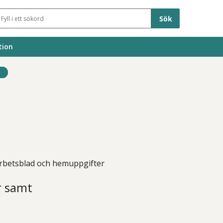
Sökfält
tion
Arbetsblad och hemuppgifter
r samt