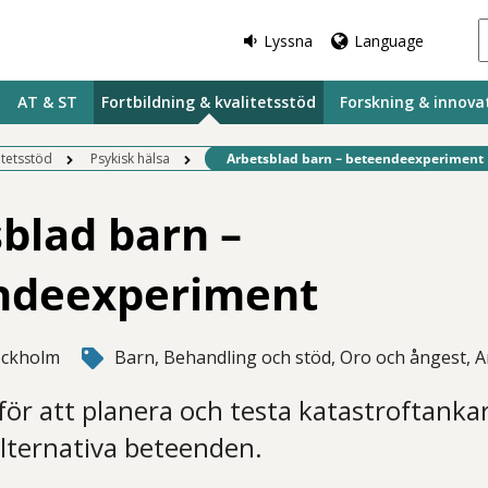
Lyssna
Language
AT & ST
Fortbildning & kvalitetsstöd
Forskning & innova
Befintlig sida:
itetsstöd
Psykisk hälsa
Arbetsblad barn – beteendeexperiment
blad barn –
ndeexperiment
ockholm
Barn, Behandling och stöd, Oro och ångest, 
för att planera och testa katastroftanka
lternativa beteenden.