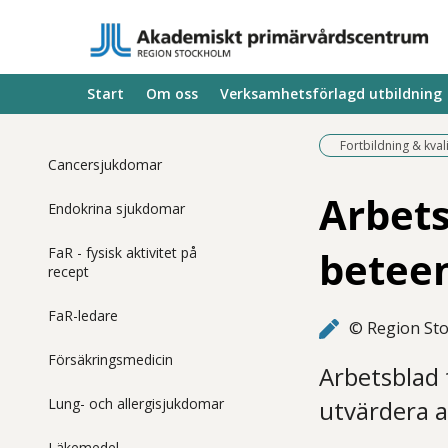
Start
Om oss
Verksamhetsförlagd utbildning
Fortbildning & kval
Cancersjukdomar
Arbets
Endokrina sjukdomar
betee
FaR - fysisk aktivitet på
recept
FaR-ledare
© Region St
Försäkringsmedicin
Arbetsblad 
Lung- och allergisjukdomar
utvärdera a
Läkemedel