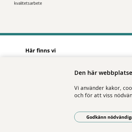
kvalitetsarbete
Här finns vi
Adress
Solnavägen 1E (Torsplan), plan 8
Den här webbplatsen
113 65 Stockholm
Hitta till oss (karta)
Vi använder kakor, coo
och för att viss nödvä
Godkänn nödvändig