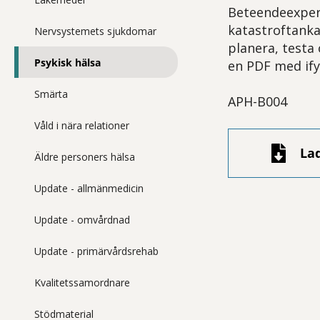
Beteendeexperi
katastroftanka
Nervsystemets sjukdomar
planera, testa
Psykisk hälsa
en PDF med ify
Smärta
APH-B004
Våld i nära relationer
La
Äldre personers hälsa
Update - allmänmedicin
Update - omvårdnad
Update - primärvårdsrehab
Kvalitetssamordnare
Stödmaterial