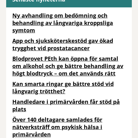
Ny avhandling om bedömning och
behandling av långvariga kroppsliga
symtom
App och sjuksköterskestöd gav ökad
trygghet vid prostatacancer
Blodprovet PEth kan öppna för samtal
om alkohol och ge bättre behandling av
högt blodtryck – om det används rätt
Kan smarta ringar ge bättre stöd vid
långvarig trötthet?
Handledare i primärvården får stöd på
plats
Över 140 deltagare samlades för
nätverksträff om psykisk hälsa i
primärvården