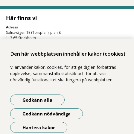
Här finns vi
Adress
Solnavägen 1E (Torsplan), plan 8
113 65 Stockholm
Hitta till oss (karta)
Den här webbplatsen innehåller kakor (cookies)
Vi använder kakor, cookies, för att ge dig en förbättrad
upplevelse, sammanställa statistik och för att viss
nödvändig funktionalitet ska fungera på webbplatsen.
Godkänn alla
Vi ingår i Stockholms läns sjukvårdsområde som erbjuder hälso- och
sjukvård i Region Stockholms regi.
Godkänn nödvändiga
Om webbplatsen
Tillgänglighetsredogörelse
Hantera kakor
Öppna meny