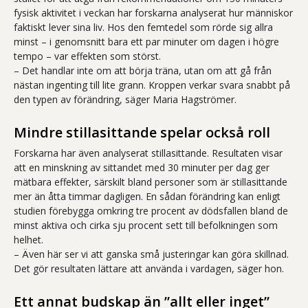
fysisk aktivitet i veckan har forskarna analyserat hur människor
faktiskt lever sina liv. Hos den femtedel som rörde sig allra
minst – i genomsnitt bara ett par minuter om dagen i högre
tempo – var effekten som störst.
– Det handlar inte om att börja träna, utan om att gå från
nästan ingenting till lite grann. Kroppen verkar svara snabbt på
den typen av förändring, säger Maria Hagströmer.
Mindre stillasittande spelar också roll
Forskarna har även analyserat stillasittande. Resultaten visar
att en minskning av sittandet med 30 minuter per dag ger
mätbara effekter, särskilt bland personer som är stillasittande
mer än åtta timmar dagligen. En sådan förändring kan enligt
studien förebygga omkring tre procent av dödsfallen bland de
minst aktiva och cirka sju procent sett till befolkningen som
helhet.
– Även här ser vi att ganska små justeringar kan göra skillnad.
Det gör resultaten lättare att använda i vardagen, säger hon.
Ett annat budskap än ”allt eller inget”