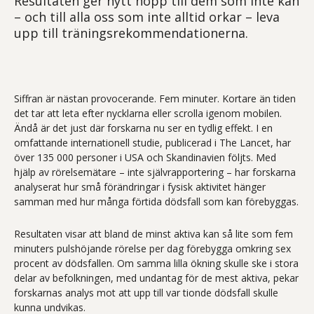
Resultaten ger nytt hopp till dem som inte kan
– och till alla oss som inte alltid orkar – leva
upp till träningsrekommendationerna.
Siffran är nästan provocerande. Fem minuter. Kortare än tiden
det tar att leta efter nycklarna eller scrolla igenom mobilen.
Ändå är det just där forskarna nu ser en tydlig effekt. I en
omfattande internationell studie, publicerad i The Lancet, har
över 135 000 personer i USA och Skandinavien följts. Med
hjälp av rörelsemätare – inte självrapportering – har forskarna
analyserat hur små förändringar i fysisk aktivitet hänger
samman med hur många förtida dödsfall som kan förebyggas.
Resultaten visar att bland de minst aktiva kan så lite som fem
minuters pulshöjande rörelse per dag förebygga omkring sex
procent av dödsfallen. Om samma lilla ökning skulle ske i stora
delar av befolkningen, med undantag för de mest aktiva, pekar
forskarnas analys mot att upp till var tionde dödsfall skulle
kunna undvikas.