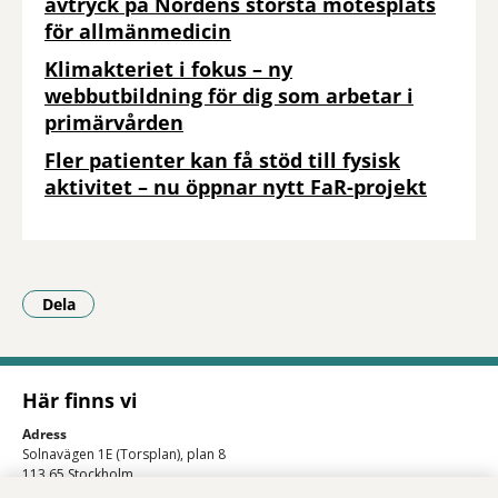
avtryck på Nordens största mötesplats
för allmänmedicin
Klimakteriet i fokus – ny
webbutbildning för dig som arbetar i
primärvården
Fler patienter kan få stöd till fysisk
aktivitet – nu öppnar nytt FaR-projekt
Dela
- Klicka för att öppna delningsalternativ.
Här finns vi
Adress
Solnavägen 1E (Torsplan), plan 8
113 65 Stockholm