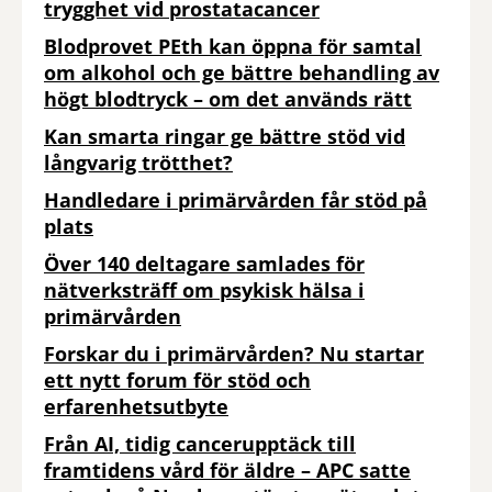
trygghet vid prostatacancer
Blodprovet PEth kan öppna för samtal
om alkohol och ge bättre behandling av
högt blodtryck – om det används rätt
Kan smarta ringar ge bättre stöd vid
långvarig trötthet?
Handledare i primärvården får stöd på
plats
Över 140 deltagare samlades för
nätverksträff om psykisk hälsa i
primärvården
Forskar du i primärvården? Nu startar
ett nytt forum för stöd och
erfarenhetsutbyte
Från AI, tidig cancerupptäck till
framtidens vård för äldre – APC satte