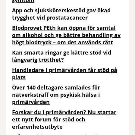
symtom
App och sjuksköterskestöd gav ökad
trygghet vid prostatacancer
Blodprovet PEth kan öppna för samtal
om alkohol och ge bättre behandling av
högt blodtryck – om det används rätt
Kan smarta ringar ge bättre stöd vid
långvarig trötthet?
Handledare i primärvården får stöd på
plats
Över 140 deltagare samlades för
nätverksträff om psykisk hälsa i
primärvården
Forskar du i primärvården? Nu startar
ett nytt forum för stöd och
erfarenhetsutbyte