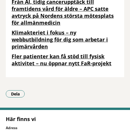
Från AI, tidig cancerupptäck till
framtidens vård för äldre – APC satte
avtryck på Nordens största mötesplats
för allmänmedicin
Klimakteriet i fokus – ny
webbutbildning för dig som arbetar i
primärvården
Fler patienter kan få stöd till fysisk
aktivitet – nu öppnar nytt FaR-projekt
Dela
- Klicka för att öppna delningsalternativ.
Här finns vi
Adress