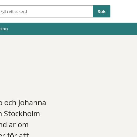
Sökfält
tion
mo och Johanna
on Stockholm
ndlar om
r för att