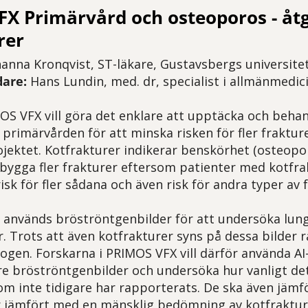
X Primärvård och osteoporos - åtg
rer
anna Kronqvist, ST-läkare, Gustavsbergs universite
are:
Hans Lundin, med. dr, specialist i allmänmedic
OS VFX vill göra det enklare att upptäcka och behan
 primärvården för att minska risken för fler frakture
ojektet. Kotfrakturer indikerar benskörhet (osteopor
rebygga fler frakturer eftersom patienter med kotfra
sk för fler sådana och även risk för andra typer av 
 används bröströntgenbilder för att undersöka lung
. Trots att även kotfrakturer syns på dessa bilder 
logen. Forskarna i PRIMOS VFX vill därför använda AI
re bröströntgenbilder och undersöka hur vanligt de
om inte tidigare har rapporterats. De ska även jäm
r jämfört med en mänsklig bedömning av kotfraktur