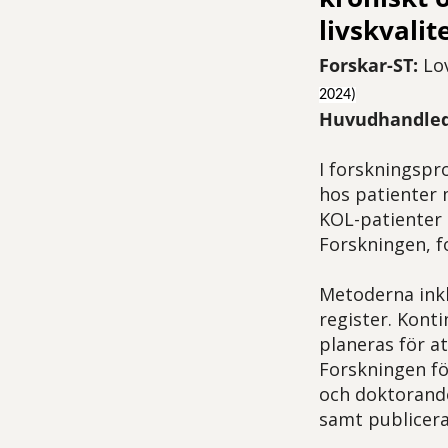
livskvalit
Forskar-ST:
Lov
2024)
Huvudhandled
I forskningspr
hos patienter 
KOL-patienter 
Forskningen, f
Metoderna inkl
register. Kont
planeras för a
Forskningen fö
och doktorande
samt publicera 