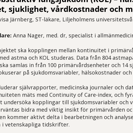
et, sjuklighet, vårdkostnader och 
isa Järnberg, ST-läkare, Liljeholmens universitetsv
are:
Anna Nager, med. dr, specialist i allmänmedici
ojektet ska kopplingen mellan kontinuitet i primärv
med astma och KOL studeras. Data från 804 astmap
ska samlas in från 100 primärvårdsenheter och 14 sj
okuserar på sjukdomsvariabler, hälsokostnader och
uderar självrapporter, medicinska journaler och da
inuiteten mäts med Continuity of Care-index, och fyr
tt undersöka kopplingar till sjukdomsvariabler och 
rväntas bidra med viktig insikt för primärvården oc
n kommer aktivt delta i bearbetningen och analyse
i vetenskapliga tidskrifter.