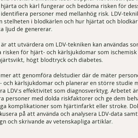
hjärta och kärl fungerar och bedöma risken för de
t identifiera personer med mellanhög risk. LDV-tekni
 stelheten i blodkärlen och hur hjärtat och blodkär
 ljud de genererar.
 är att utvärdera om LDV-tekniken kan användas som
 risken för hjärt- och kärlsjukdomar som ischemisk
järtsvikt, högt blodtryck och diabetes.
mer att genomföra delstudier där de mäter person
t- och kärlsjukdomar och planerar en större studie 
ra LDV:s effektivitet som diagnosverktyg. Arbetet är 
iera personer med dolda riskfaktorer och ge dem beh
liga komplikationer som hjärtinfarkt eller stroke. D
usera på att använda och analysera LDV-data samt 
gn och skrivande av vetenskapliga artiklar.