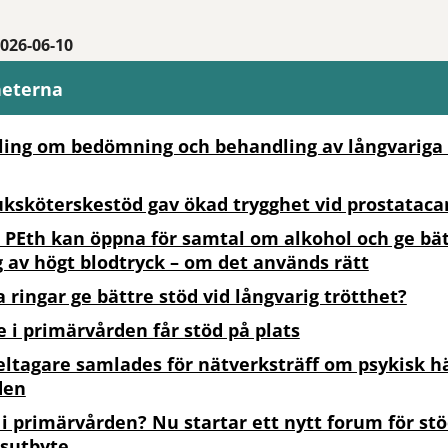
026-06-10
heterna
ing om bedömning och behandling av långvariga 
uksköterskestöd gav ökad trygghet vid prostataca
 PEth kan öppna för samtal om alkohol och ge bä
 av högt blodtryck – om det används rätt
 ringar ge bättre stöd vid långvarig trötthet?
 i primärvården får stöd på plats
eltagare samlades för nätverksträff om psykisk hä
den
 i primärvården? Nu startar ett nytt forum för st
sutbyte