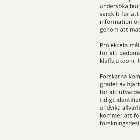
undersöka hur 
särskilt för at
information om
genom att mäta
Projektets mål
för att bedöma
klaffsjukdom, h
Forskarna kom
grader av hjär
för att utvärde
tidigt identif
undvika allvar
kommer att fok
forskningsdesi