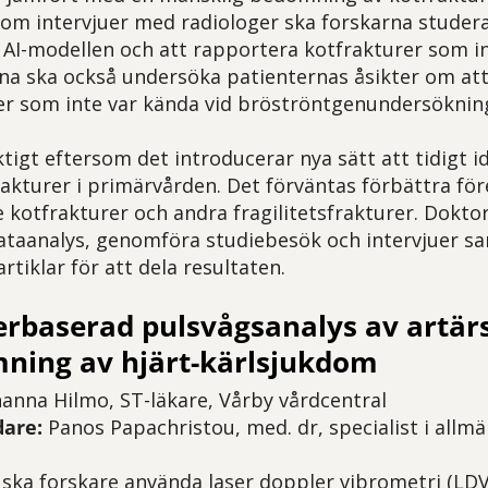
nom intervjuer med radiologer ska forskarna studer
 AI-modellen och att rapportera kotfrakturer som in
na ska också undersöka patienternas åsikter om att
r som inte var kända vid bröströntgenundersöknin
ktigt eftersom det introducerar nya sätt att tidigt i
akturer i primärvården. Det förväntas förbättra fö
kotfrakturer och andra fragilitetsfrakturer. Dok
 dataanalys, genomföra studiebesök och intervjuer sa
rtiklar för att dela resultaten.
rbaserad pulsvågsanalys av artärs
mning
av hjärt-kärlsjukdom
anna Hilmo, ST-läkare, Vårby vårdcentral
are:
Panos Papachristou, med. dr, specialist i allm
 ska forskare använda laser doppler vibrometri (LDV)