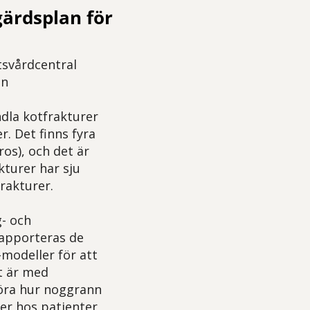
ärdsplan för
tsvårdcentral
in
dla kotfrakturer
r. Det finns fyra
os), och det är
kturer har sju
frakturer.
- och
rapporteras de
-modeller för att
t är med
föra hur noggrann
er hos patienter