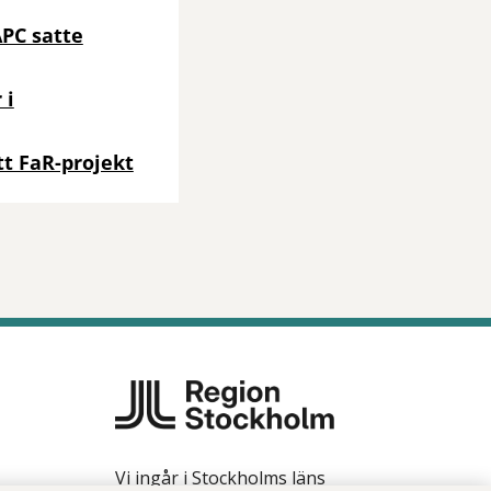
APC satte
 i
ytt FaR-projekt
Vi ingår i Stockholms läns