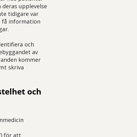
a deras upplevelse
te tidigare var
 få information
gar.
dentifiera och
rebyggandet av
toranden kommer
mt skriva
telhet och
änmedicin
 för att