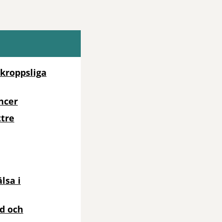
kroppsliga
ncer
ttre
lsa i
öd och