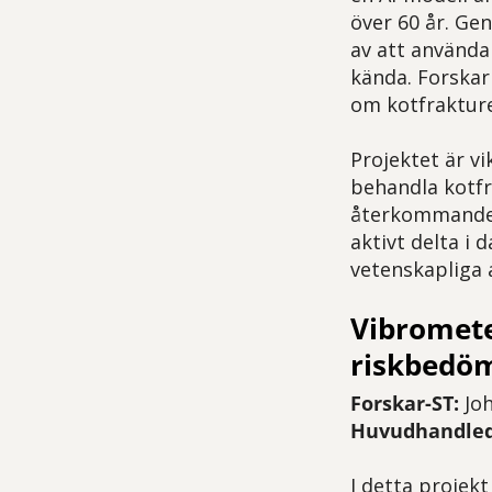
över 60 år. Ge
av att använda
kända. Forskar
om kotfrakture
Projektet är vi
behandla kotfr
återkommande 
aktivt delta i
vetenskapliga a
Vibromete
riskbedö
Forskar-ST:
Joh
Huvudhandled
I detta projekt