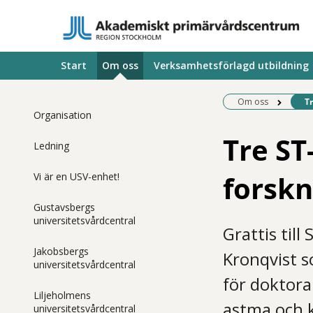
Start
Om oss
Verksamhetsförlagd utbildning
Be
Om oss
Tr
Organisation
Tre ST
Ledning
forskn
Vi är en USV-enhet!
Gustavsbergs
universitetsvårdcentral
Grattis til
Jakobsbergs
Kronqvist s
universitetsvårdcentral
för doktor
Liljeholmens
astma och k
universitetsvårdcentral