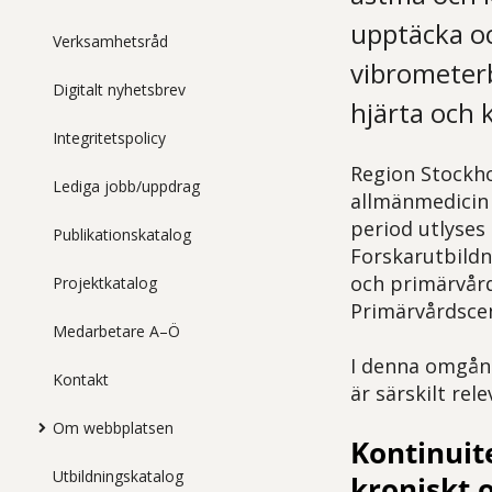
upptäcka o
Verksamhetsråd
vibrometerb
Digitalt nyhetsbrev
hjärta och k
Integritetspolicy
Region Stockho
Lediga jobb/uppdrag
allmänmedicin 
period utlyses
Publikationskatalog
Forskarutbildn
och primärvård
Projektkatalog
Primärvårdsce
Medarbetare A–Ö
I denna omgång
Kontakt
är särskilt rel
Om webbplatsen
Kontinuit
Utbildningskatalog
kroniskt 