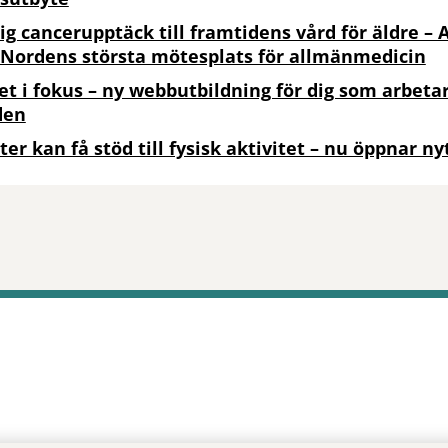
dig cancerupptäck till framtidens vård för äldre – 
 Nordens största mötesplats för allmänmedicin
et i fokus – ny webbutbildning för dig som arbetar
den
ter kan få stöd till fysisk aktivitet – nu öppnar n
tt öppna delningsalternativ.