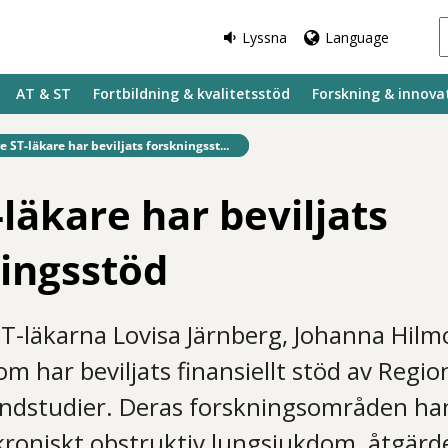
Lyssna
Language
AT & ST
Fortbildning & kvalitetsstöd
Forskning & innova
fintlig sida:
e ST-läkare har beviljats forskningsst...
-läkare har beviljats
ingsstöd
l ST-läkarna Lovisa Järnberg, Johanna Hil
om har beviljats finansiellt stöd av Regi
andstudier. Deras forskningsområden ha
roniskt obstruktiv lungsjukdom, åtgärde