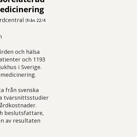
medicinering
årdcentral
(från 22/4
n
ården och hälsa
atienter och 1193
ukhus i Sverige.
 medicinering.
ta från svenska
a tvärsnittsstudier
vårdkostnader.
h beslutsfattare,
n av resultaten