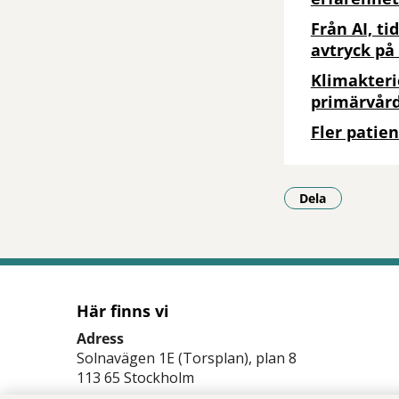
Från AI, ti
avtryck på
Klimakteri
primärvår
Fler patien
Dela
- Klicka för a
Här finns vi
Adress
Solnavägen 1E (Torsplan), plan 8
113 65 Stockholm