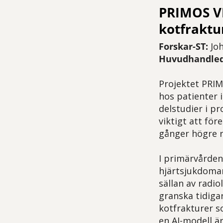
PRIMOS VF
kotfraktu
Forskar-ST:
Joh
Huvudhandled
Projektet PRIM
hos patienter i
delstudier i pr
viktigt att fö
gånger högre ri
I primärvården
hjärtsjukdomar
sällan av radio
granska tidiga
kotfrakturer s
en AI-modell ä