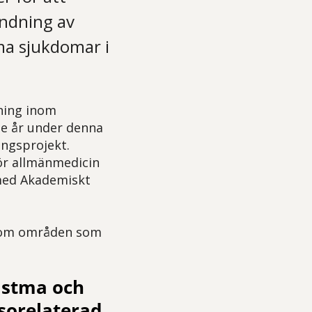
ändning av
ma sjukdomar i
ning inom
je år under denna
ingsprojekt.
ör allmänmedicin
 med Akademiskt
 inom områden som
astma och
sorelaterad