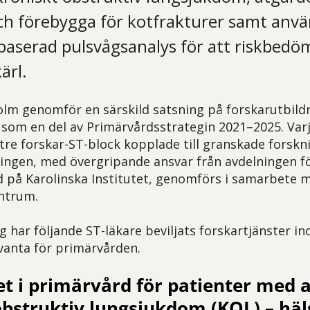
ch förebygga för kotfrakturer samt anv
aserad pulsvågsanalys för att riskbedö
ärl.
lm genomför en särskild satsning på forskarutbild
som en del av Primärvårdsstrategin 2021–2025. Var
 tre forskar-ST-block kopplade till granskade forskn
ingen, med övergripande ansvar från avdelningen f
 på Karolinska Institutet, genomförs i samarbete
ntrum.
 har följande ST-läkare beviljats forskartjänster
evanta för primärvården.
et i primärvård för patienter med 
obstruktiv lungsjukdom (KOL) – häl