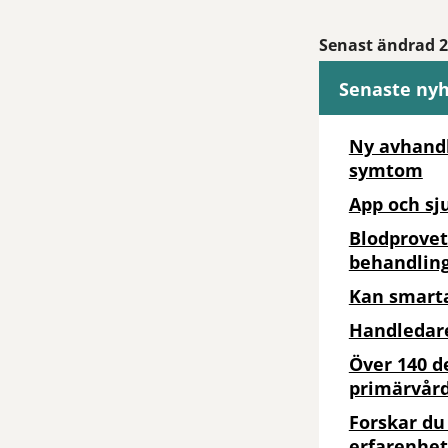
Senast ändrad 2
Senaste ny
Ny avhandl
symtom
App och sj
Blodprovet
behandling
Kan smarta
Handledare
Över 140 d
primärvår
Forskar du
erfarenhet