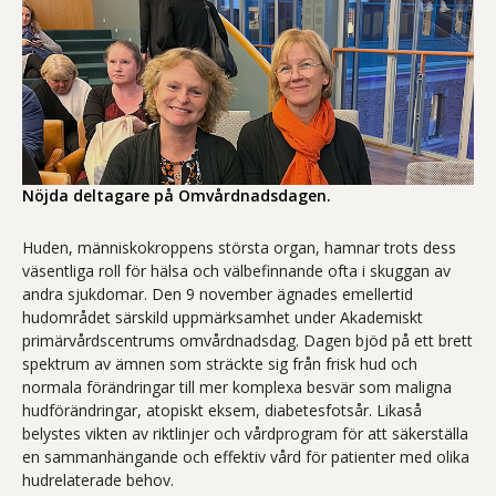
Nöjda deltagare på Omvårdnadsdagen.
Huden, människokroppens största organ, hamnar trots dess
väsentliga roll för hälsa och välbefinnande ofta i skuggan av
andra sjukdomar. Den 9 november ägnades emellertid
hudområdet särskild uppmärksamhet under Akademiskt
primärvårdscentrums omvårdnadsdag. Dagen bjöd på ett brett
spektrum av ämnen som sträckte sig från frisk hud och
normala förändringar till mer komplexa besvär som maligna
hudförändringar, atopiskt eksem, diabetesfotsår. Likaså
belystes vikten av riktlinjer och vårdprogram för att säkerställa
en sammanhängande och effektiv vård för patienter med olika
hudrelaterade behov.