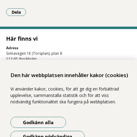
Dela
- Klicka för att öppna delningsalternativ.
Här finns vi
Adress
Solnavägen 1E (Torsplan), plan 8
113 65 Stockholm
Hitta till oss (karta)
Den här webbplatsen innehåller kakor (cookies)
Vi använder kakor, cookies, för att ge dig en förbättrad
upplevelse, sammanställa statistik och för att viss
nödvändig funktionalitet ska fungera på webbplatsen.
Godkänn alla
Vi ingår i Stockholms läns sjukvårdsområde som erbjuder hälso- och
sjukvård i Region Stockholms regi.
Godkänn nödvändiga