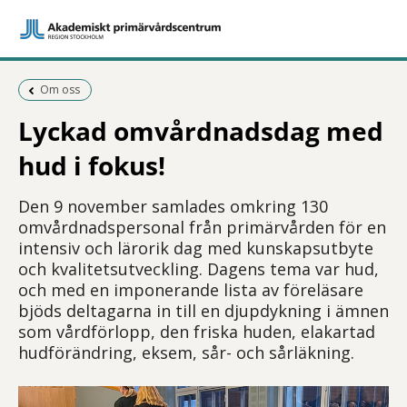
Föregående sida:
Om oss
Lyckad omvårdnadsdag med
hud i fokus!
Den 9 november samlades omkring 130
omvårdnadspersonal från primärvården för en
intensiv och lärorik dag med kunskapsutbyte
och kvalitetsutveckling. Dagens tema var hud,
och med en imponerande lista av föreläsare
bjöds deltagarna in till en djupdykning i ämnen
som vårdförlopp, den friska huden, elakartad
hudförändring, eksem, sår- och sårläkning.