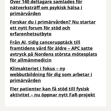
Över 140 deltagare samlades för
nätverksträff om psykisk hälsa i
primärvården
Forskar du i primärvården? Nu startar
ett nytt forum för stöd och
erfarenhetsutbyte
Från AI, tidig cancerupptäck till
framtidens vård för äldre – APC satte
avtryck på Nordens största mötesplats
för allmänmedicin
Klimakteriet i fokus – ny
webbutbildning för dig som arbetar i
primärvården
Fler patienter kan få stöd till fysisk
aktivitet – nu öppnar nytt FaR-projekt