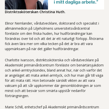
Distriktssköterskan Christina Huth.
Elinor Nemlander, vårdutvecklare, doktorand och specialist i
allmänmedicin på Liljeholmens universitetsvårdcentral
föreläste om den friska huden, hur hudförändringar kan
förändras över tid och att det är ett naturligt förlopp. Åhörarna
fick även lära mer om vilka tecken på det är bra att vara
uppmärksam på när det gäller hudförändringar.
Charlotte Ivarsson, distriktssköterska och vårdutvecklare på
Akademiskt primärvårdcentrum föreläste om benärtärsjukdom
och ankel-armtrycksindex, bland annat hur, när och varför det
är angeläget att mäta ankel-armtyck, och hur man går till väga
för att mäta rätt. Hon betonade särskilt vikten av att vara
vaksam på att sår uppkommer där genomblödningen är som
minst och att besvär som smärta uppstår nedanför
förträngningen.
Marie Schill, enhetschef på Akademiskt primärvårdscentrum