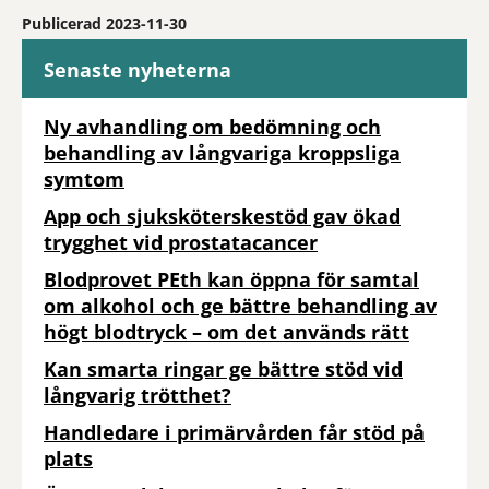
Publicerad 2023-11-30
Senaste nyheterna
Ny avhandling om bedömning och
behandling av långvariga kroppsliga
symtom
App och sjuksköterskestöd gav ökad
trygghet vid prostatacancer
Blodprovet PEth kan öppna för samtal
om alkohol och ge bättre behandling av
högt blodtryck – om det används rätt
Kan smarta ringar ge bättre stöd vid
långvarig trötthet?
Handledare i primärvården får stöd på
plats