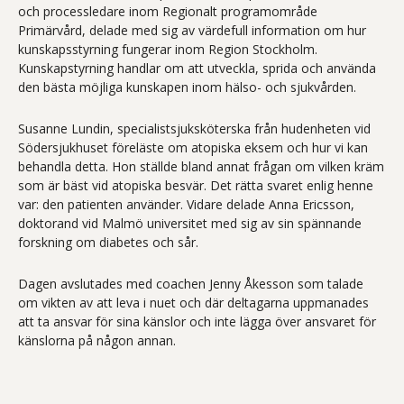
och processledare inom Regionalt programområde
Primärvård, delade med sig av värdefull information om hur
kunskapsstyrning fungerar inom Region Stockholm.
Kunskapstyrning handlar om att utveckla, sprida och använda
den bästa möjliga kunskapen inom hälso- och sjukvården.
Susanne Lundin, specialistsjuksköterska från hudenheten vid
Södersjukhuset föreläste om atopiska eksem och hur vi kan
behandla detta. Hon ställde bland annat frågan om vilken kräm
som är bäst vid atopiska besvär. Det rätta svaret enlig henne
var: den patienten använder. Vidare delade Anna Ericsson,
doktorand vid Malmö universitet med sig av sin spännande
forskning om diabetes och sår.
Dagen avslutades med coachen Jenny Åkesson som talade
om vikten av att leva i nuet och där deltagarna uppmanades
att ta ansvar för sina känslor och inte lägga över ansvaret för
känslorna på någon annan.