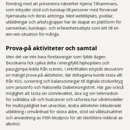
föredrag med att presentera nätverket Hjärna Tillsammans,
som erbjuder stöd och kunskap till personer med förvärvad
hjärnskada och deras anhöriga. Med webbbplats, poddar,
utbildningar och arbetsgrupper har de skapat en plattform för
samverkan, kunskaps- och erfarenhetsutbyte som lett till en
win-win-situation för många.
Prova-på aktiviteter och samtal
Men det var inte bara föreläsningar som fyllde dagen.
Besökarna fick själva delta i energifylld hiphopdans och
pausgympa ledda från scenen, I entréhallen erbjöds dessutom
en mängd prova-på-aktiviteter, där deltagarna kunde testa allt
från KOL-screening och balansövningar till digitala stödverktyg
som Janusinfo och Nationella Diabetesregistret. Här gav också
möjlighet att testa sin sömnkvalitet, lära sig om telemedicin
för svårläkta sår och hudcancer och utforska hur vårdmodeller
för multisjuklighet kan utvecklas. Andra aktiviteter inkluderade
utbildning i omvårdnad för sköra äldre, stöd vid våldsutsatthet
och användning av PEth-blodprov för att identifiera riskbruk av
alkohol.