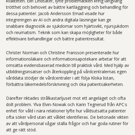
kvaliteten. Elin Lindsäter, lyfte problematiken kring långvarig
trötthet och behovet av bättre kartläggning och behandling för
dessa patienter. Jacob Andersson Emad visade hur
integreringen av AI och andra digitala läsningar kan ge
snabbare diagnostik av sjukdomar som hjärtsvikt, njursjukdom
och reumatism. Teknik som kan skapa möjligheter för både
effektivare behandlingar och bättre patientresultat.
Christer Norman och Christine Fransson presenterade hur
informationsläkare och informationsapotekare arbetar för att
omsätta evidensbaserad medicin till praktisk vård. Med hjälp av
utbildningsinsatser och återkoppling på vårdcentralernas egen
vårddata stödjer de vårdcentraler i att följa Kloka listan,
förbättra läkemedelsförskrivning och öka patientsäkerheten.
Därefter riktades strålkastarljuset mot ett angeläget och ofta
dolt problem. Ylva Elvin-Nowak och Karin Tegnerud från APC:s
enhet för våld i nära relationer lyfte hur våldsutsatta patienter
ofta söker vård utan att våldet identifieras. De betonade vikten
av att vårdpersonal vågar ställa frågor och har goda rutiner för
att ge rätt stöd.