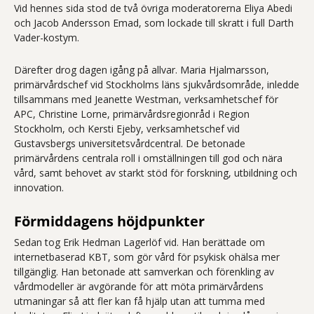
Vid hennes sida stod de två övriga moderatorerna Eliya Abedi
och Jacob Andersson Emad, som lockade till skratt i full Darth
Vader-kostym.
Därefter drog dagen igång på allvar. Maria Hjalmarsson,
primärvårdschef vid Stockholms läns sjukvårdsområde, inledde
tillsammans med Jeanette Westman, verksamhetschef för
APC, Christine Lorne, primärvårdsregionråd i Region
Stockholm, och Kersti Ejeby, verksamhetschef vid
Gustavsbergs universitetsvårdcentral. De betonade
primärvårdens centrala roll i omställningen till god och nära
vård, samt behovet av starkt stöd för forskning, utbildning och
innovation.
Förmiddagens höjdpunkter
Sedan tog Erik Hedman Lagerlöf vid. Han berättade om
internetbaserad KBT, som gör vård för psykisk ohälsa mer
tillgänglig. Han betonade att samverkan och förenkling av
vårdmodeller är avgörande för att möta primärvårdens
utmaningar så att fler kan få hjälp utan att tumma med