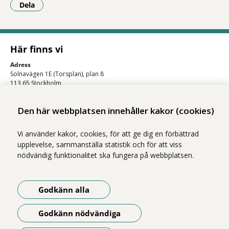
Dela
- Klicka för att öppna delningsalternativ.
Här finns vi
Adress
Solnavägen 1E (Torsplan), plan 8
113 65 Stockholm
Hitta till oss (karta)
Den här webbplatsen innehåller kakor (cookies)
Vi använder kakor, cookies, för att ge dig en förbättrad
upplevelse, sammanställa statistik och för att viss
nödvändig funktionalitet ska fungera på webbplatsen.
Godkänn alla
Vi ingår i Stockholms läns sjukvårdsområde som erbjuder hälso- och
sjukvård i Region Stockholms regi.
Godkänn nödvändiga
Om webbplatsen