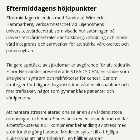
Eftermiddagens höjdpunkter
Eftermiddagen inleddes med Sandra af Winklerfelt
Hammarberg, verksamhetschef vid Liljeholmens
universitetsvårdcentral, som visade hur satsningen på
universitetsvårdcentraler där forskning, utbildning och klinisk
vård integreras och samverkar för att stärka vårdkvalitet och
patientnyttan.
Tidigare upptäckt av sjukdomar är avgörande för att rädda liv.
Elinor Nemlander presenterade STEADY-CAN, en studie som
analyserar symtom och riskfaktorer för cancer. Genom
strategier för tidigare diagnostik kan vården bli snabbare och
mer träffsäker, något som gynnar både patienter och
vårdpersonal.
Att hantera stressrelaterad ohälsa är en av vårdens stora
utmaningar, och Anna Finnes beskrev en lovande metod där
arbetsfokuserad KBT kombinerar behandling av stress med
stöd för återgång i arbete. Modellen syftar till att hjälpa
sjukskrivna att hitta tillbaka till en hållbar vardag.