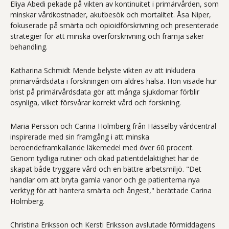
Eliya Abedi pekade på vikten av kontinuitet i primärvården, som
minskar vårdkostnader, akutbesök och mortalitet. Åsa Niper,
fokuserade på smärta och opioidförskrivning och presenterade
strategier för att minska överförskrivning och främja säker
behandling.
Katharina Schmidt Mende belyste vikten av att inkludera
primärvårdsdata i forskningen om äldres hälsa. Hon visade hur
brist på primärvårdsdata gör att många sjukdomar förblir
osynliga, vilket försvårar korrekt vård och forskning.
Maria Persson och Carina Holmberg från Hässelby vårdcentral
inspirerade med sin framgång i att minska
beroendeframkallande läkemedel med över 60 procent.
Genom tydliga rutiner och ökad patientdelaktighet har de
skapat både tryggare vård och en bättre arbetsmiljö. "Det
handlar om att bryta gamla vanor och ge patienterna nya
verktyg för att hantera smärta och ångest," berättade Carina
Holmberg.
Christina Eriksson och Kersti Eriksson avslutade förmiddagens