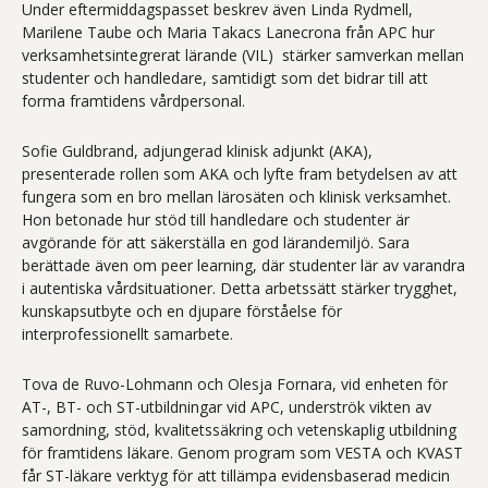
Under eftermiddagspasset beskrev även Linda Rydmell,
Marilene Taube och Maria Takacs Lanecrona från APC hur
verksamhetsintegrerat lärande (VIL) stärker samverkan mellan
studenter och handledare, samtidigt som det bidrar till att
forma framtidens vårdpersonal.
Sofie Guldbrand, adjungerad klinisk adjunkt (AKA),
presenterade rollen som AKA och lyfte fram betydelsen av att
fungera som en bro mellan lärosäten och klinisk verksamhet.
Hon betonade hur stöd till handledare och studenter är
avgörande för att säkerställa en god lärandemiljö. Sara
berättade även om peer learning, där studenter lär av varandra
i autentiska vårdsituationer. Detta arbetssätt stärker trygghet,
kunskapsutbyte och en djupare förståelse för
interprofessionellt samarbete.
Tova de Ruvo-Lohmann och Olesja Fornara, vid enheten för
AT-, BT- och ST-utbildningar vid APC, underströk vikten av
samordning, stöd, kvalitetssäkring och vetenskaplig utbildning
för framtidens läkare. Genom program som VESTA och KVAST
får ST-läkare verktyg för att tillämpa evidensbaserad medicin