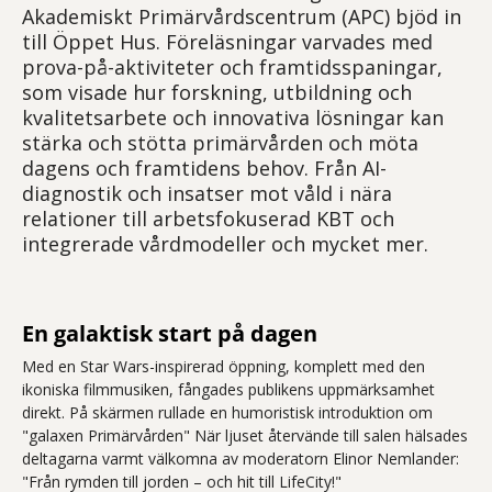
Akademiskt Primärvårdscentrum (APC) bjöd in
till Öppet Hus. Föreläsningar varvades med
prova-på-aktiviteter och framtidsspaningar,
som visade hur forskning, utbildning och
kvalitetsarbete och innovativa lösningar kan
stärka och stötta primärvården och möta
dagens och framtidens behov. Från AI-
diagnostik och insatser mot våld i nära
relationer till arbetsfokuserad KBT och
integrerade vårdmodeller och mycket mer.
En galaktisk start på dagen
Med en Star Wars-inspirerad öppning, komplett med den
ikoniska filmmusiken, fångades publikens uppmärksamhet
direkt. På skärmen rullade en humoristisk introduktion om
"galaxen Primärvården" När ljuset återvände till salen hälsades
deltagarna varmt välkomna av moderatorn Elinor Nemlander:
"Från rymden till jorden – och hit till LifeCity!"