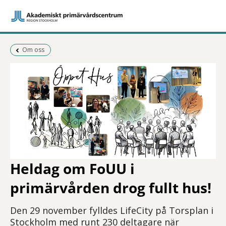
Föregående sida:
Om oss
Heldag om FoUU i
primärvården drog fullt hus!
Den 29 november fylldes LifeCity på Torsplan i
Stockholm med runt 230 deltagare när