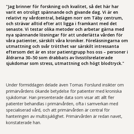
"Jag brinner för forskning och kvalitet, så det här har
varit en otroligt spännande och givande dag. Vi är en
relativt ny vårdcentral, belägen norr om Täby centrum,
och strävar alltid efter att ligga i framkant med det
senaste. Vi testar olika metoder och arbetar gärna med
nya spännande lösningar för att underlätta vården för
våra patienter, särskilt våra kroniker. Föreläsningarna om
utmattning och svår trötthet var särskilt intressanta
eftersom det är en stor patientgrupp hos oss – personer i
åldrarna 30–50 som drabbats av livsstilsrelaterade
sjukdomar som stress, utmattning och högt blodtryck."
Under förmiddagen delade även Tomas Forslund insikter om
primärvårdens ökande betydelse för patienter med kroniska
sjukdomar. Han presenterade data som visar att allt fler
patienter behandlas i primärvården, ofta i samverkan med
specialiserad vård, och att primärvården är central för
hanteringen av multisjuklighet. Primärvården är redan navet,
konstaterade han.