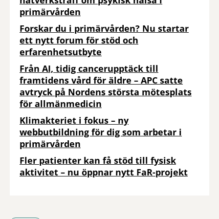
nätverksträff om psykisk hälsa i
primärvården
Forskar du i primärvården? Nu startar
ett nytt forum för stöd och
erfarenhetsutbyte
Från AI, tidig cancerupptäck till
framtidens vård för äldre – APC satte
avtryck på Nordens största mötesplats
för allmänmedicin
Klimakteriet i fokus – ny
webbutbildning för dig som arbetar i
primärvården
Fler patienter kan få stöd till fysisk
aktivitet – nu öppnar nytt FaR-projekt