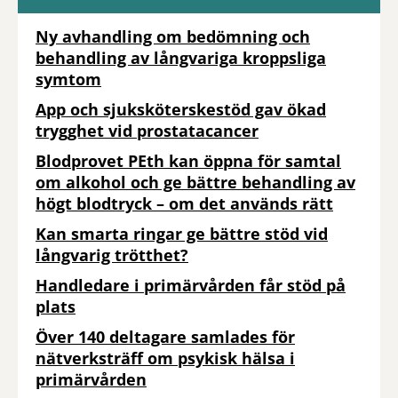
Ny avhandling om bedömning och
behandling av långvariga kroppsliga
symtom
App och sjuksköterskestöd gav ökad
trygghet vid prostatacancer
Blodprovet PEth kan öppna för samtal
om alkohol och ge bättre behandling av
högt blodtryck – om det används rätt
Kan smarta ringar ge bättre stöd vid
långvarig trötthet?
Handledare i primärvården får stöd på
plats
Över 140 deltagare samlades för
nätverksträff om psykisk hälsa i
primärvården