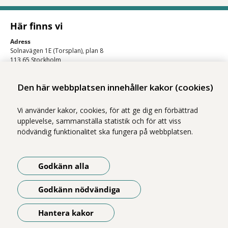
Här finns vi
Adress
Solnavägen 1E (Torsplan), plan 8
113 65 Stockholm
Hitta till oss (karta)
Den här webbplatsen innehåller kakor (cookies)
Vi använder kakor, cookies, för att ge dig en förbättrad
upplevelse, sammanställa statistik och för att viss
nödvändig funktionalitet ska fungera på webbplatsen.
Godkänn alla
Vi ingår i Stockholms läns sjukvårdsområde som erbjuder hälso- och
sjukvård i Region Stockholms regi.
Godkänn nödvändiga
Om webbplatsen
Tillgänglighetsredogörelse
Hantera kakor
Öppna meny