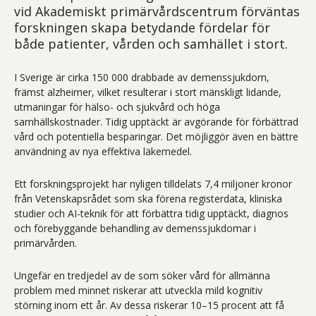
vid Akademiskt primärvårdscentrum förväntas
forskningen skapa betydande fördelar för
både patienter, vården och samhället i stort.
I Sverige är cirka 150 000 drabbade av demenssjukdom,
främst alzheimer, vilket resulterar i stort mänskligt lidande,
utmaningar för hälso- och sjukvård och höga
samhällskostnader. Tidig upptäckt är avgörande för förbättrad
vård och potentiella besparingar. Det möjliggör även en bättre
användning av nya effektiva läkemedel.
Ett forskningsprojekt har nyligen tilldelats 7,4 miljoner kronor
från Vetenskapsrådet som ska förena registerdata, kliniska
studier och AI-teknik för att förbättra tidig upptäckt, diagnos
och förebyggande behandling av demenssjukdomar i
primärvården.
Ungefär en tredjedel av de som söker vård för allmänna
problem med minnet riskerar att utveckla mild kognitiv
störning inom ett år. Av dessa riskerar 10–15 procent att få