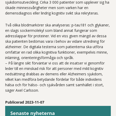
sjukdomsutveckling. Cirka 3 000 patienter som upplever sig ha
ökade minnessvårigheter men som varken har en
demensdiagnos eller lindrig kognitiv svikt ska rekryteras.
Två olika blodmarkörer ska analyseras: p-tau181 och glykaner,
en slags sockermolekyl som bland annat fungerar som
adresslappar för proteiner. Vid en viss given mängd av dessa
ska patienten bedömas vara i behov av vidare utredning för
alzheimer. De digitala testerna som patienterna ska utföra
omfattar en rad olika kognitiva funktioner, exempelvis minne,
inlärning, orienteringsförmåga och språk.
– På längre sikt förväntar vi oss att de insatser vi genomför
leder till en minskad risk för att personer med mild kognitiv
nedsättning drabbas av demens eller Alzheimers sjukdom,
vilket kan medföra betydande fördelar för både individens
hälsa och för hälso- och sjukvården samt samhället i stort,
säger Axel Carlsson.
Publicerad 2023-11-07
Senaste nyheterna