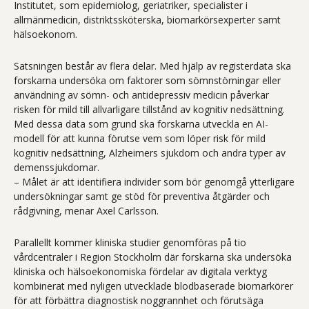
Institutet, som epidemiolog, geriatriker, specialister i
allmänmedicin, distriktssköterska, biomarkörsexperter samt
hälsoekonom.
Satsningen består av flera delar. Med hjälp av registerdata ska
forskarna undersöka om faktorer som sömnstörningar eller
användning av sömn- och antidepressiv medicin påverkar
risken för mild till allvarligare tillstånd av kognitiv nedsättning.
Med dessa data som grund ska forskarna utveckla en AI-
modell för att kunna förutse vem som löper risk för mild
kognitiv nedsättning, Alzheimers sjukdom och andra typer av
demenssjukdomar.
– Målet är att identifiera individer som bör genomgå ytterligare
undersökningar samt ge stöd för preventiva åtgärder och
rådgivning, menar Axel Carlsson.
Parallellt kommer kliniska studier genomföras på tio
vårdcentraler i Region Stockholm där forskarna ska undersöka
kliniska och hälsoekonomiska fördelar av digitala verktyg
kombinerat med nyligen utvecklade blodbaserade biomarkörer
för att förbättra diagnostisk noggrannhet och förutsäga