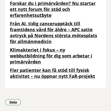
Forskar du i primärvården? Nu startar
ett nytt forum för stöd och
erfarenhetsutbyte
Från AI, tidig cancerupptäck till
framtidens vård för äldre – APC satte
avtryck på Nordens största mötesplats
för allmänmedicin
Klimakteriet i fokus – ny
webbutbildning för dig som arbetar i
primärvården
Fler patienter kan få stöd till fysisk
aktivitet – nu öppnar nytt FaR-projekt
Dela
- Klicka för att öppna delningsalternativ.