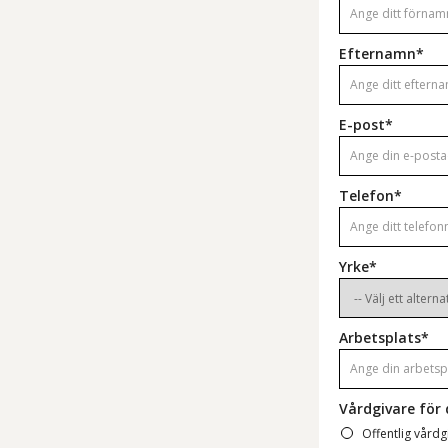
Efternamn*
E-post*
Telefon*
Yrke*
Arbetsplats*
Vårdgivare för 
Offentlig vårdg