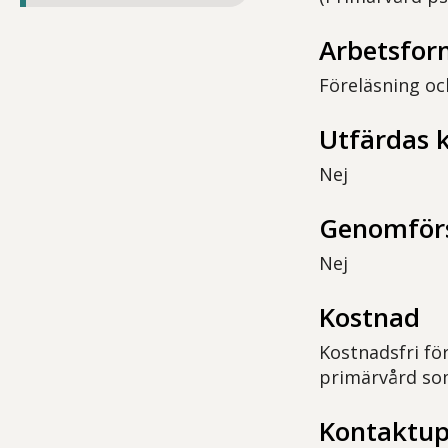
Arbetsfor
Föreläsning oc
Utfärdas 
Nej
Genomförs
Nej
Kostnad
Kostnadsfri för
primärvård so
Kontaktup