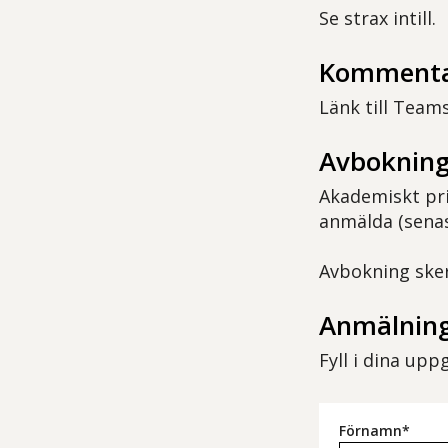
Se strax intill.
Komment
Länk till Teams
Avbokning
Akademiskt pri
anmälda (senas
Avbokning sker 
Anmälning
Fyll i dina up
Förnamn*