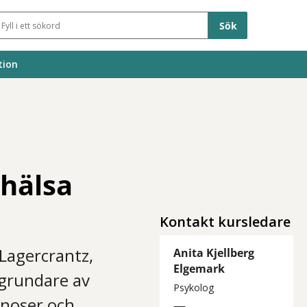
Sökfält
tion
ohälsa
Kontakt kursledare
 Lagercrantz,
Anita Kjellberg
Elgemark
dgrundare av
Psykolog
gnoser och