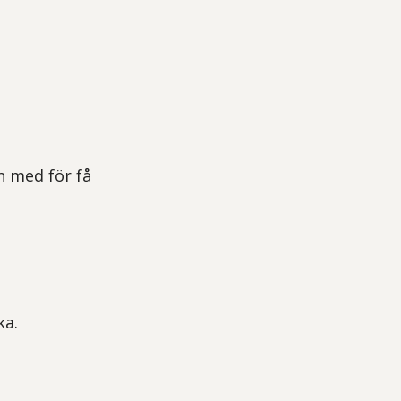
n med för få
ka.