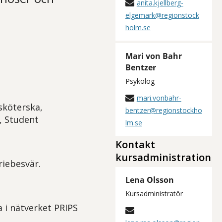
anita.kjellberg-
elgemark@regionstock
holm.se
Mari von Bahr
Bentzer
Psykolog
mari.vonbahr-
sköterska,
bentzer@regionstockho
e, Student
lm.se
Kontakt
kursadministration
iebesvär.
Lena Olsson
Kursadministratör
 i nätverket PRIPS