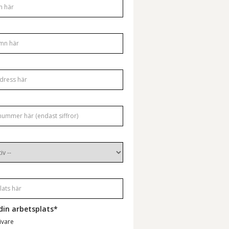
din arbetsplats*
ivare