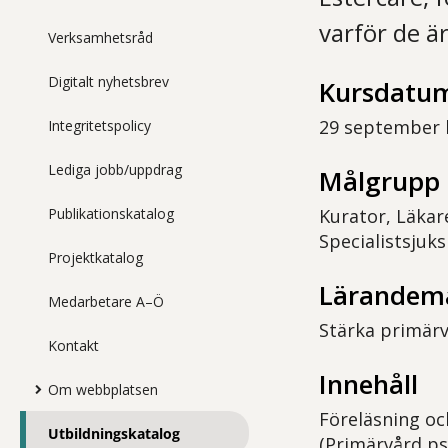
varför de är
Verksamhetsråd
Digitalt nyhetsbrev
Kursdatum
29 september k
Integritetspolicy
Lediga jobb/uppdrag
Målgrupp
Publikationskatalog
Kurator, Läkar
Specialistsjuk
Projektkatalog
Lärandem
Medarbetare A–Ö
Stärka primär
Kontakt
Innehåll
Om webbplatsen
Föreläsning oc
Utbildningskatalog
(Primärvård ps