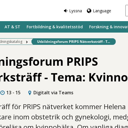
Lyssna
Language
AT & ST
Fortbildning & kvalitetsstöd
Forskning & innova
Befintlig sida:
ldningskatalog
Utbildningsforum PRIPS Nätverksträff - T...
ningsforum PRIPS
ksträff - Tema: Kvinn
13 - 15
Digitalt via Teams
lträff för PRIPS nätverket kommer Helena
äkare inom obstetrik och gynekologi, me
föreläsa om kvinnohälsa. Om vanliga dia