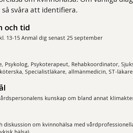
 så svåra att identifiera.
 och tid
l. 13-15 Anmäl dig senast 25 september
e, Psykolog, Psykoterapeut, Rehabkoordinator, Sjuk
sköterska, Specialistläkare, allmänmedicin, ST-läkar
ål
vårdspersonalens kunskap om bland annat klimakter
h diskussion om kvinnohälsa med vårdprofessionella
ykisk hälsa)