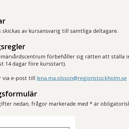
ar
 skickas av kursansvarig till samtliga deltagare.
sregler
märvårdscentrum förbehåller sig rätten att ställa i
t 14 dagar före kursstart).
via e-post till
lena.ma.olsson@regionstockholm.se
sformulär
pgifter nedan, frågor markerade med * är obligatoris