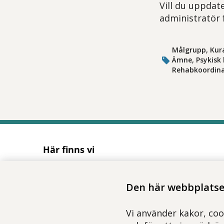
Vill du uppdate
administratör 
Målgrupp, Kura
Ämne, Psykisk 
Rehabkoordinat
Här finns vi
Adress
Solnavägen 1E (Torsplan), plan 8
Den här webbplatsen
113 65 Stockholm
Hitta till oss (karta)
Vi använder kakor, coo