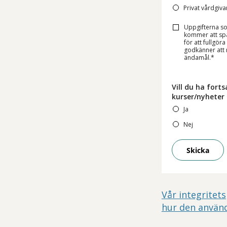
Privat vårdgiva
Uppgifterna s
kommer att spar
för att fullgör
godkänner att m
ändamål.*
Vill du ha for
kurser/nyheter
Ja
Nej
Skicka
Vår integritets
hur den använ