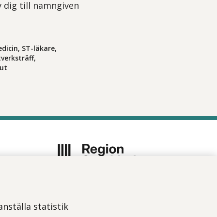
v dig till namngiven
dicin, ST-läkare,
verksträff,
eut
Vi ingår i Stockholms läns
sjukvårdsområde som erbjuder
nställa statistik
hälso- och sjukvård i Region