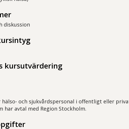
mer
h diskussion
kursintyg
 kursutvärdering
 hälso- och sjukvårdspersonal i offentligt eller priva
m har avtal med Region Stockholm.
pgifter