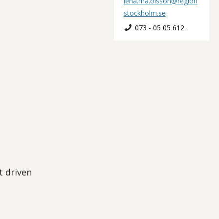
lena.ma.olsson@region
stockholm.se
073 - 05 05 612
t driven