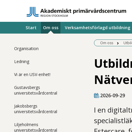
Start
Om oss
Verksamhetsförlagd utbildning
Om oss
Utbi
Organisation
Utbild
Ledning
Nätver
Vi är en USV-enhet!
Gustavsbergs
universitetsvårdcentral
2026-09-29
Jakobsbergs
I en digita
universitetsvårdcentral
specialistl
Liljeholmens
Estercare, 
universitetsvårdcentral