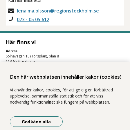
Kursadministratör
lena.ma.olsson@regionstockholm.se
073 - 05 05 612
Här finns vi
Adress
Solnavägen 1E (Torsplan), plan 8
113 65 Stockholm
Hitta till oss (karta)
Den här webbplatsen innehåller kakor (cookies)
Vi använder kakor, cookies, för att ge dig en förbättrad
upplevelse, sammanställa statistik och för att viss
nödvändig funktionalitet ska fungera på webbplatsen.
Godkänn alla
Vi ingår i Stockholms läns sjukvårdsområde som erbjuder hälso- och
sjukvård i Region Stockholms regi.