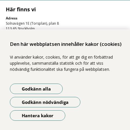
Här finns vi
Adress
Solnavägen 1E (Torsplan), plan 8
113 65 Stockholm
Hitta till oss (karta)
Den här webbplatsen innehåller kakor (cookies)
Vi använder kakor, cookies, för att ge dig en förbättrad
upplevelse, sammanställa statistik och för att viss
nödvändig funktionalitet ska fungera på webbplatsen.
Godkänn alla
Vi ingår i Stockholms läns sjukvårdsområde som erbjuder hälso- och
sjukvård i Region Stockholms regi.
Godkänn nödvändiga
Om webbplatsen
Tillgänglighetsredogörelse
Hantera kakor
Öppna meny