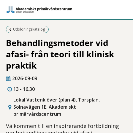
Föregående sida:
Utbildningskatalog
Behandlingsmetoder vid
afasi- från teori till klinisk
praktik
2026-09-09
13 - 16.30
Lokal Vattenklöver (plan 4), Torsplan,
Solnavägen 1E, Akademiskt
primärvårdscentrum
Välkommen till en inspirerande fortbildning
om behandlingsmetoder vid afasi.