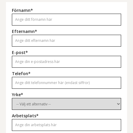
Förnamn*
Efternamn*
E-post*
Telefon*
Yrke*
Arbetsplats*