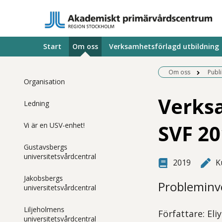
Start
Om oss
Verksamhetsförlagd utbildning
Om oss
Publ
Organisation
Verksa
Ledning
SVF 20
Vi är en USV-enhet!
Gustavsbergs
universitetsvårdcentral
2019
K
Jakobsbergs
Probleminv
universitetsvårdcentral
Liljeholmens
Författare: El
universitetsvårdcentral