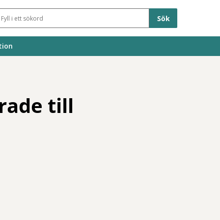
Sökfält
tion
ade till