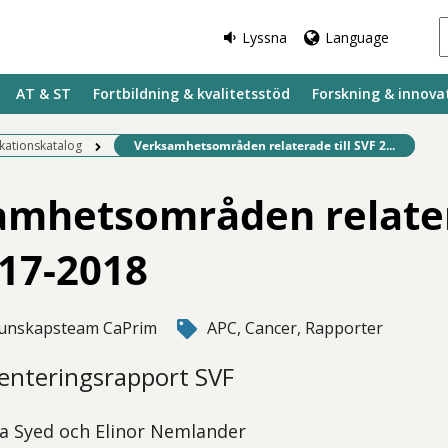
Lyssna
Language
AT & ST
Fortbildning & kvalitetsstöd
Forskning & innova
Befintlig sida:
ikationskatalog
Verksamhetsområden relaterade till SVF 2...
mhetsområden relater
17-2018
unskapsteam CaPrim
APC, Cancer, Rapporter
enteringsrapport SVF
iya Syed och Elinor Nemlander