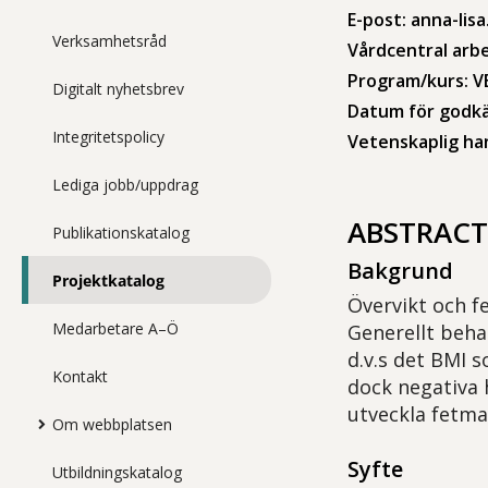
E-post: anna-lis
Verksamhetsråd
Vårdcentral arb
Program/kurs: 
Digitalt nyhetsbrev
Datum för godkä
Integritetspolicy
Vetenskaplig ha
Lediga jobb/uppdrag
ABSTRACT
Publikationskatalog
Bakgrund
Projektkatalog
Övervikt och f
Medarbetare A–Ö
Generellt beha
d.v.s det BMI 
Kontakt
dock negativa 
utveckla fetma
Om webbplatsen
Syfte
Utbildningskatalog