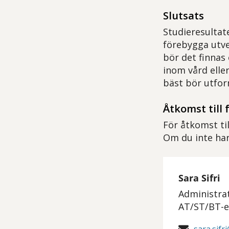
Slutsats
Studieresultat
förebygga utve
bör det finnas
inom vård elle
bäst bör utfor
Åtkomst till 
För åtkomst ti
Om du inte har
Sara Sifri
Administra
AT/ST/BT-