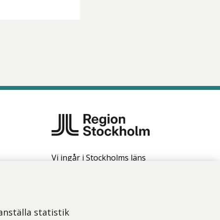
Vi ingår i Stockholms läns
sjukvårdsområde som erbjuder
hälso- och sjukvård i Region
Stockholms regi.
Om webbplatsen
nställa statistik