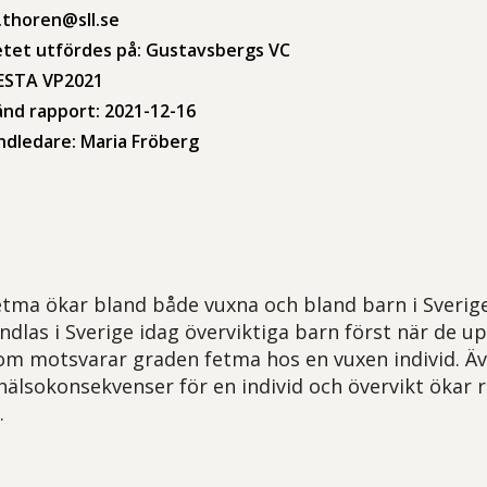
a.thoren@sll.se
etet utfördes på: Gustavsbergs VC
VESTA VP2021
nd rapport: 2021-12-16
ndledare: Maria Fröberg
etma ökar bland både vuxna och bland barn i Sverige
ndlas i Sverige idag överviktiga barn först när de u
som motsvarar graden fetma hos en vuxen individ. Äv
hälsokonsekvenser för en individ och övervikt ökar r
.