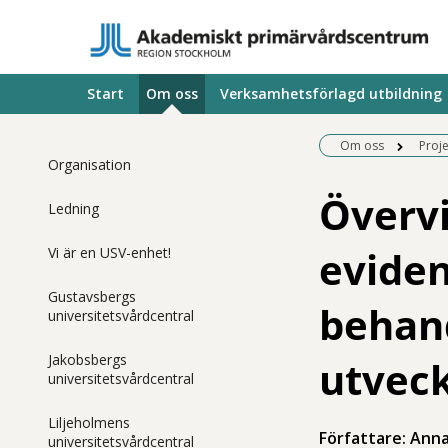
Start
Om oss
Verksamhetsförlagd utbildning
Om oss
Proj
Organisation
Övervi
Ledning
evidens
Vi är en USV-enhet!
Gustavsbergs
behand
universitetsvårdcentral
Jakobsbergs
utveck
universitetsvårdcentral
Liljeholmens
Författare: Ann
universitetsvårdcentral