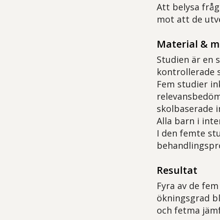
Att belysa frå
mot att de utv
Material & 
Studien är en 
kontrollerade s
Fem studier in
relevansbedömn
skolbaserade i
Alla barn i int
I den femte st
behandlingspr
Resultat
Fyra av de fem
ökningsgrad bl
och fetma jäm