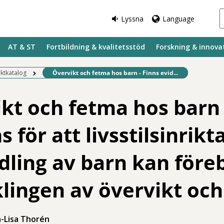
Lyssna
Language
AT & ST
Fortbildning & kvalitetsstöd
Forskning & innova
Befintlig sida:
ektkatalog
Övervikt och fetma hos barn - Finns evid...
kt och fetma hos barn 
 för att livsstilsinrikt
ling av barn kan före
lingen av övervikt oc
a-Lisa Thorén