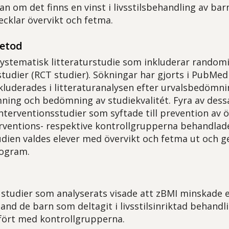
gan om det finns en vinst i livsstilsbehandling av b
ecklar övervikt och fetma.
metod
systematisk litteraturstudie som inkluderar random
tudier (RCT studier). Sökningar har gjorts i PubMed f
kluderades i litteraturanalysen efter urvalsbedömni
ing och bedömning av studiekvalitét. Fyra av dessa
nterventionsstudier som syftade till prevention av ö
erventions- respektive kontrollgrupperna behandlades
udien valdes elever med övervikt och fetma ut och 
ogram.
 studier som analyserats visade att zBMI minskade e
and de barn som deltagit i livsstilsinriktad behandl
fört med kontrollgrupperna.