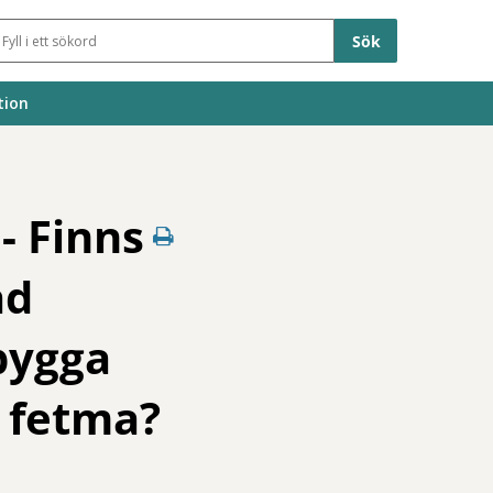
Sökfält
tion
- Finns
ad
bygga
h fetma?