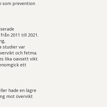
arn som prevention
iserade
rån 2011 till 2021.
ng,
 studier var
vervikt och fetma.
 lika oavsett vikt.
genomgick ett
ller hade en lägre
ing mot övervikt