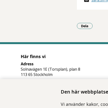
sara.sif
Dela
- Klicka för a
Här finns vi
Adress
Solnavägen 1E (Torsplan), plan 8
113 65 Stockholm
Hitta till oss (karta)
Den här webbplatsen
Vi använder kakor, coo