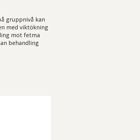
 på gruppnivå kan
en med viktökning
dling mot fetma
ådan behandling