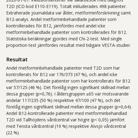
T2D (ICD-kod E110-E119). Totalt inkluderades 498 patienter.
Extraherade journaldata var ålder, metforminförskrivning samt
B12-analys. Andel metforminbehandlade patienter som
kontrollerades för B12, jämfördes med andel icke
metforminbehandlade patienter som kontrollerades för B12.
Statistiska beräkningar gjordes med Chi-2-test. Med single
proportion test jämfördes resultat med tidigare VESTA-studier.
Resultat
Andel metforminbehandlade patienter med T2D som har
kontrollerats för B12 var 176/373 (47 %), och andel icke
metforminbehandlade patienter som har kontrollerats för B12
var 57/125 (46 %). Det förelåg ingen signifikant skillnad mellan
dessa grupper (p=0,76). I åldersgruppen ≥65 var motsvarande
andelar 117/235 (50 %) respektive 47/100 (47 %), och det
förelåg ingen signifikant skillnad mellan dessa grupper (p=0,64).
Andel B12-kontrollerade patienter med metforminbehandlad
T2D vid Tallhöjdens vårdcentral var högre (p< 0,05) jämfört
med Tensta vårdcentral (19 %) respektive Älvsjö vårdcentral
(22 %).