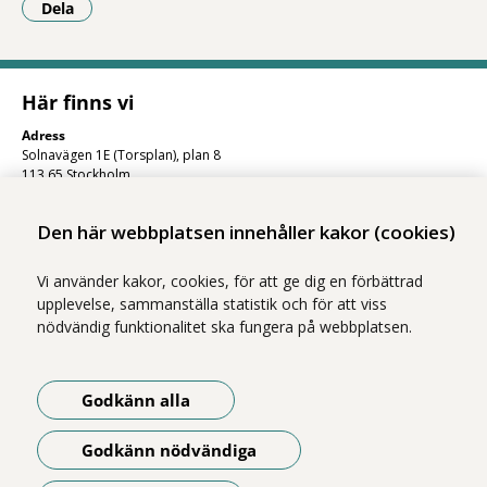
Dela
- Klicka för att öppna delningsalternativ.
Här finns vi
Adress
Solnavägen 1E (Torsplan), plan 8
113 65 Stockholm
Hitta till oss (karta)
Den här webbplatsen innehåller kakor (cookies)
Vi använder kakor, cookies, för att ge dig en förbättrad
upplevelse, sammanställa statistik och för att viss
nödvändig funktionalitet ska fungera på webbplatsen.
Godkänn alla
Vi ingår i Stockholms läns sjukvårdsområde som erbjuder hälso- och
sjukvård i Region Stockholms regi.
Godkänn nödvändiga
Om webbplatsen