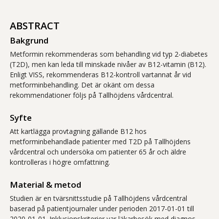
ABSTRACT
Bakgrund
Metformin rekommenderas som behandling vid typ 2-diabetes
(T2D), men kan leda till minskade nivåer av B12-vitamin (B12).
Enligt VISS, rekommenderas B12-kontroll vartannat år vid
metforminbehandling. Det är okänt om dessa
rekommendationer följs på Tallhöjdens vårdcentral.
Syfte
Att kartlägga provtagning gällande B12 hos
metforminbehandlade patienter med T2D på Tallhöjdens
vårdcentral och undersöka om patienter 65 år och äldre
kontrolleras i högre omfattning.
Material & metod
Studien är en tvärsnittsstudie på Tallhöjdens vårdcentral
baserad på patientjournaler under perioden 2017-01-01 till
2020-01-01. Inklusionskriterier var läkarbesök med diagnos