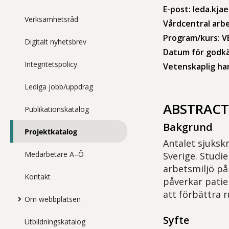
E-post: leda.kj
Verksamhetsråd
Vårdcentral arb
Program/kurs: 
Digitalt nyhetsbrev
Datum för godkä
Integritetspolicy
Vetenskaplig han
Lediga jobb/uppdrag
ABSTRACT
Publikationskatalog
Bakgrund
Projektkatalog
Antalet sjuksk
Medarbetare A–Ö
Sverige. Studi
arbetsmiljö på
Kontakt
påverkar patie
att förbättra r
Om webbplatsen
Syfte
Utbildningskatalog