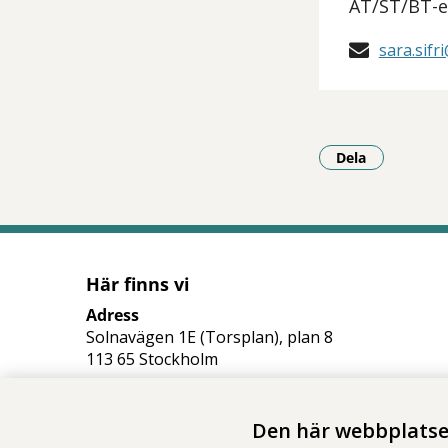
AT/ST/BT-
sara.sif
Dela
- Klicka för a
Här finns vi
Adress
Solnavägen 1E (Torsplan), plan 8
113 65 Stockholm
Hitta till oss (karta)
Den här webbplatsen