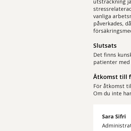
utsträckning j
stressrelatera
vanliga arbets
påverkades, då
försäkringsmed
Slutsats
Det finns kunsk
patienter med 
Åtkomst till 
För åtkomst ti
Om du inte har
Sara Sifri
Administra