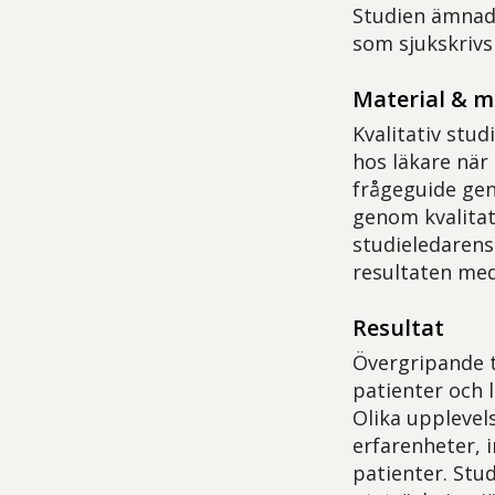
Studien ämnade
som sjukskrivs
Material & 
Kvalitativ stud
hos läkare när
frågeguide gen
genom kvalitat
studieledarens
resultaten med
Resultat
Övergripande t
patienter och 
Olika upplevel
erfarenheter, 
patienter. Stud