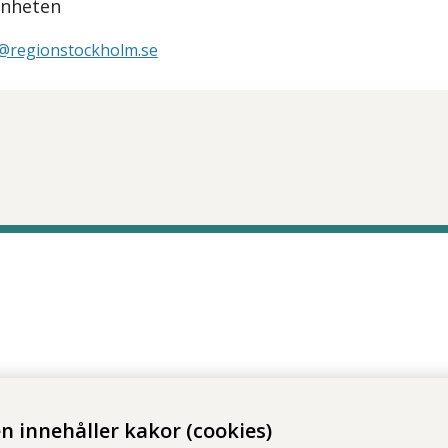
enheten
ri@regionstockholm.se
tt öppna delningsalternativ.
 innehåller kakor (cookies)