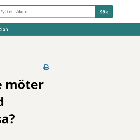
Sökfält
tion
e möter
d
sa?