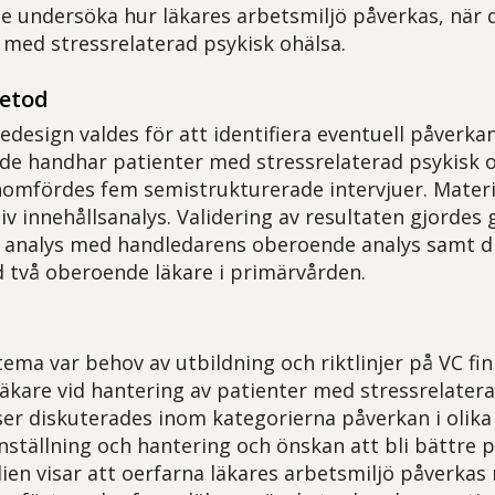
 undersöka hur läkares arbetsmiljö påverkas, när 
 med stressrelaterad psykisk ohälsa.
metod
iedesign valdes för att identifiera eventuell påverka
 de handhar patienter med stressrelaterad psykisk o
omfördes fem semistrukturerade intervjuer. Materi
iv innehållsanalys. Validering av resultaten gjordes
 analys med handledarens oberoende analys samt d
 två oberoende läkare i primärvården.
ema var behov av utbildning och riktlinjer på VC fi
läkare vid hantering av patienter med stressrelatera
ser diskuterades inom kategorierna påverkan i olik
inställning och hantering och önskan att bli bättre 
ien visar att oerfarna läkares arbetsmiljö påverkas 