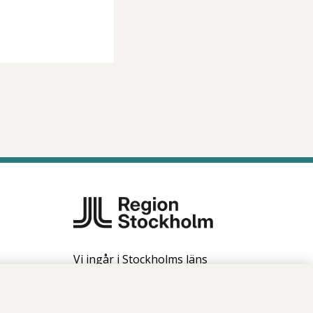
Vi ingår i Stockholms läns
sjukvårdsområde som erbjuder
hälso- och sjukvård i Region
Stockholms regi.