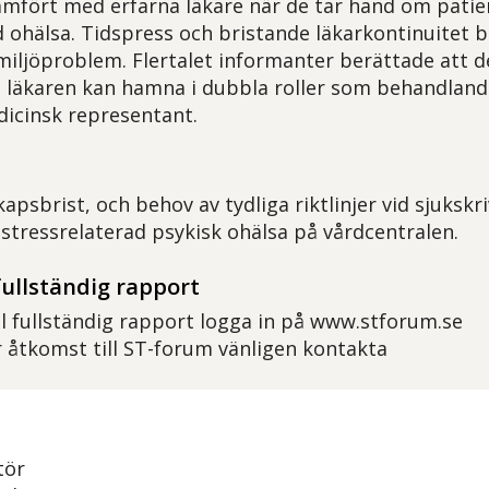
ämfört med erfarna läkare när de tar hand om pati
d ohälsa. Tidspress och bristande läkarkontinuitet 
miljöproblem. Flertalet informanter berättade att d
 läkaren kan hamna i dubbla roller som behandland
icinsk representant.
apsbrist, och behov av tydliga riktlinjer vid sjuksk
stressrelaterad psykisk ohälsa på vårdcentralen.
fullständig rapport
ll fullständig rapport logga in på www.stforum.se
 åtkomst till ST-forum vänligen kontakta
tör