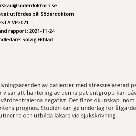
aerskau@soderdoktorn.se
etet utfördes på: Söderdoktorn
VESTA VP2021
nd rapport: 2021-11-24
dledare: Solvig Ekblad
rivningsärenden av patienter med stressrelaterad ps
er visar att hantering av denna patientgrupp kan på
 vårdcentralerna negativt. Det finns okunskap inom 
ntens prognos. Studien kan ge underlag för åtgärder
utinerna och utbilda läkare vid sjukskrivning.