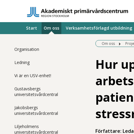
Start
Om oss
Verksamhetsförlagd utbildning
Om oss
Proj
Organisation
Hur up
Ledning
arbets
Vi är en USV-enhet!
Gustavsbergs
patien
universitetsvårdcentral
Jakobsbergs
stress
universitetsvårdcentral
Liljeholmens
Författare: Leda
universitetsvårdcentral