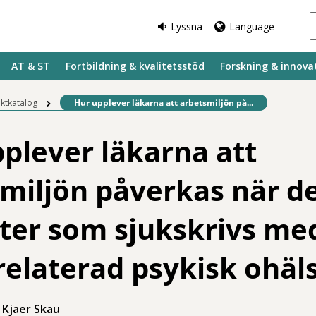
Lyssna
Language
AT & ST
Fortbildning & kvalitetsstöd
Forskning & innova
Befintlig sida:
ektkatalog
Hur upplever läkarna att arbetsmiljön på...
plever läkarna att
miljön påverkas när d
ter som sjukskrivs me
relaterad psykisk ohäl
 Kjaer Skau