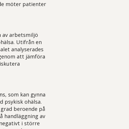
de möter patienter
n av arbetsmiljö
hälsa. Utifrån en
alet analyserades
 genom att jämföra
iskutera
nns, som kan gynna
d psykisk ohälsa.
a grad beroende på
på handläggning av
negativt i större