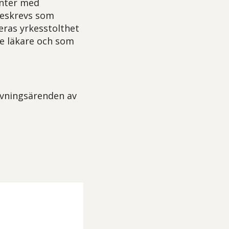
enter med
beskrevs som
eras yrkesstolthet
e läkare och som
rivningsärenden av