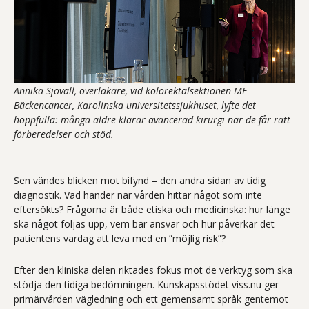
Annika Sjövall, överläkare, vid kolorektalsektionen ME
Bäckencancer, Karolinska universitetssjukhuset, lyfte det
hoppfulla: många äldre klarar avancerad kirurgi när de får rätt
förberedelser och stöd.
Sen vändes blicken mot bifynd – den andra sidan av tidig
diagnostik. Vad händer när vården hittar något som inte
eftersökts? Frågorna är både etiska och medicinska: hur länge
ska något följas upp, vem bär ansvar och hur påverkar det
patientens vardag att leva med en ”möjlig risk”?
Efter den kliniska delen riktades fokus mot de verktyg som ska
stödja den tidiga bedömningen. Kunskapsstödet viss.nu ger
primärvården vägledning och ett gemensamt språk gentemot