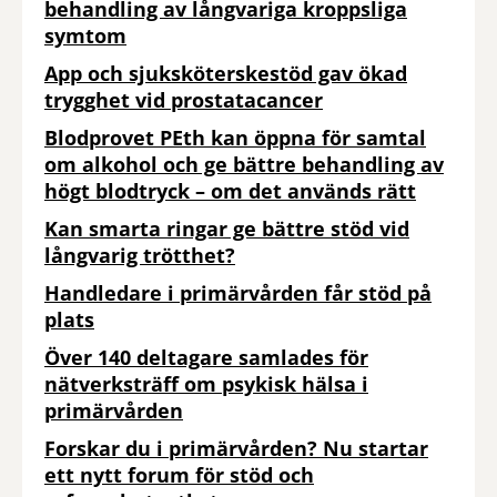
behandling av långvariga kroppsliga
symtom
App och sjuksköterskestöd gav ökad
trygghet vid prostatacancer
Blodprovet PEth kan öppna för samtal
om alkohol och ge bättre behandling av
högt blodtryck – om det används rätt
Kan smarta ringar ge bättre stöd vid
långvarig trötthet?
Handledare i primärvården får stöd på
plats
Över 140 deltagare samlades för
nätverksträff om psykisk hälsa i
primärvården
Forskar du i primärvården? Nu startar
ett nytt forum för stöd och