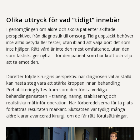
Olika uttryck för vad ”tidigt” innebär
I genomgången om äldre och sköra patienter skiftade
perspektivet från diagnostik till omsorg. Tidig upptäckt behöver
inte alltid betyda fler tester, utan ibland att välja bort det som
inte hjälper. Rätt vård är inte den mest omfattande, utan den
som faktiskt ger nytta – för den patient som har kraft och vilja
att ta emot den.
Därefter följde kirurgins perspektiv: när diagnosen väl är ställd
kan nästa steg vara att stärka kroppen innan behandling.
Prehabilitering lyftes fram som den första verkliga
behandlingsinsatsen – träning, näring, stabilisering och
realistiska mål inför operation. När förberedelserna får ta plats
förbättras resultaten markant. Slutsatsen var tydlig: många
äldre klarar avancerad kirurgi, om de får rätt förutsättningar.