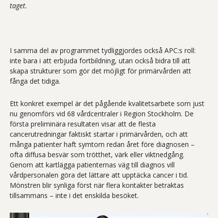
taget.
I samma del av programmet tydliggjordes också APC:s roll:
inte bara i att erbjuda fortbildning, utan också bidra till att
skapa strukturer som gör det möjligt för primärvården att
fånga det tidiga.
Ett konkret exempel är det pågående kvalitetsarbete som just
nu genomförs vid 68 vårdcentraler i Region Stockholm. De
första preliminära resultaten visar att de flesta
cancerutredningar faktiskt startar i primärvården, och att
många patienter haft symtom redan året före diagnosen –
ofta diffusa besvär som trötthet, värk eller viktnedgång.
Genom att kartlägga patienternas väg till diagnos vill
vårdpersonalen göra det lättare att upptäcka cancer i tid.
Mönstren blir synliga först när flera kontakter betraktas
tillsammans – inte i det enskilda besöket.