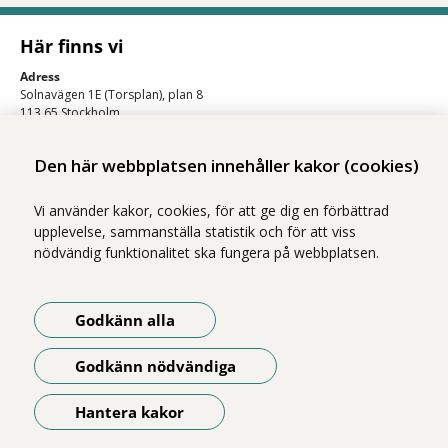
Här finns vi
Adress
Solnavägen 1E (Torsplan), plan 8
113 65 Stockholm
Hitta till oss (karta)
Den här webbplatsen innehåller kakor (cookies)
Vi använder kakor, cookies, för att ge dig en förbättrad
upplevelse, sammanställa statistik och för att viss
nödvändig funktionalitet ska fungera på webbplatsen.
Godkänn alla
Vi ingår i Stockholms läns sjukvårdsområde som erbjuder hälso- och
sjukvård i Region Stockholms regi.
Godkänn nödvändiga
Om webbplatsen
Tillgänglighetsredogörelse
Hantera kakor
Öppna meny