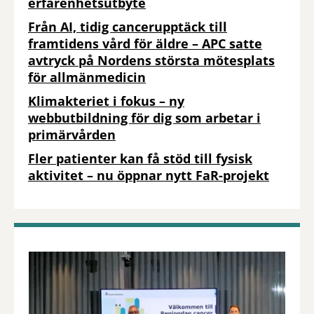
erfarenhetsutbyte
Från AI, tidig cancerupptäck till
framtidens vård för äldre – APC satte
avtryck på Nordens största mötesplats
för allmänmedicin
Klimakteriet i fokus – ny
webbutbildning för dig som arbetar i
primärvården
Fler patienter kan få stöd till fysisk
aktivitet – nu öppnar nytt FaR-projekt