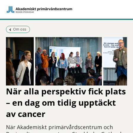
Föregående sida:
Om oss
När alla perspektiv fick plats
– en dag om tidig upptäckt
av cancer
När Akademiskt primärvårdscentrum och