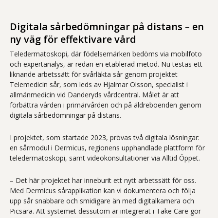
Digitala sårbedömningar på distans – en
ny väg för effektivare vård
Teledermatoskopi, där födelsemärken bedöms via mobilfoto
och expertanalys, är redan en etablerad metod. Nu testas ett
liknande arbetssätt för svårläkta sår genom projektet
Telemedicin sår, som leds av Hjalmar Olsson, specialist i
allmänmedicin vid Danderyds vårdcentral. Målet är att
förbättra vården i primärvården och på äldreboenden genom
digitala sårbedömningar på distans.
I projektet, som startade 2023, prövas två digitala lösningar:
en sårmodul i Dermicus, regionens upphandlade plattform för
teledermatoskopi, samt videokonsultationer via Alltid Öppet.
– Det här projektet har inneburit ett nytt arbetssätt för oss.
Med Dermicus sårapplikation kan vi dokumentera och följa
upp sår snabbare och smidigare än med digitalkamera och
Picsara. Att systemet dessutom är integrerat i Take Care gör