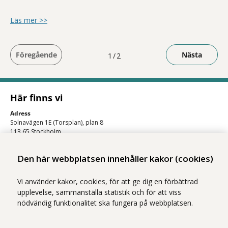
om Koll på läkemedel
Läs mer >>
Föregående
Nästa
Du är på sida
1
2
Här finns vi
Adress
Solnavägen 1E (Torsplan), plan 8
113 65 Stockholm
Hitta till oss (karta)
Den här webbplatsen innehåller kakor (cookies)
Vi använder kakor, cookies, för att ge dig en förbättrad
upplevelse, sammanställa statistik och för att viss
nödvändig funktionalitet ska fungera på webbplatsen.