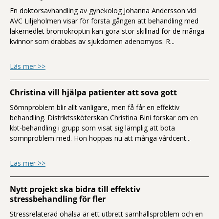
En doktorsavhandling av gynekolog Johanna Andersson vid
AVC Liljeholmen visar för första gången att behandling med
läkemedlet bromokroptin kan göra stor skillnad för de många
kvinnor som drabbas av sjukdomen adenomyos. R...
om Nya fynd ger hopp om svårupptäckt
Läs mer >>
Christina vill hjälpa patienter att sova gott
Sömnproblem blir allt vanligare, men få får en effektiv
behandling. Distriktssköterskan Christina Bini forskar om en
kbt-behandling i grupp som visat sig lämplig att bota
sömnproblem med. Hon hoppas nu att många vårdcent...
om Christina vill hjälpa patienter att sov
Läs mer >>
Nytt projekt ska bidra till effektiv
stressbehandling för fler
Stressrelaterad ohälsa är ett utbrett samhällsproblem och en