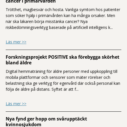
cancer i primärvården
Trötthet, magbesvär och hosta. Vanliga symtom hos patienter
som söker hjälp i primärvården kan ha många orsaker. Men
när ska läkaren börja misstänka cancer? Nya
riskbedömningsverktyg baserade på artificiell intelligens k...
om AI-verktyg ska underlätta riskbedömn
Läs mer >>
Forskningsprojekt POSITIVE ska förebygga skörhet
bland äldre
Digital hemmaträning för äldre personer med uppkoppling till
mobila plattformar och sensorer som mäter rörelser och
belastning ska ge verktyg för egenvård där också personal kan
följa de äldre på distans. Syftet är att f...
om Forskningsprojekt POSITIVE ska före
Läs mer >>
Nya fynd ger hopp om svårupptäckt
kvinnosjukdom