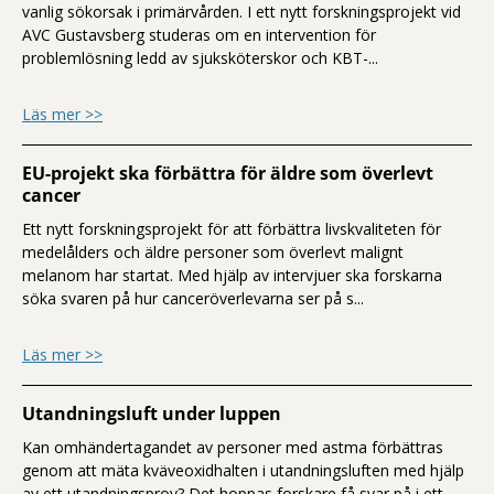
vanlig sökorsak i primärvården. I ett nytt forskningsprojekt vid
AVC Gustavsberg studeras om en intervention för
problemlösning ledd av sjuksköterskor och KBT-...
om Nytt projekt ska bidra till effektiv st
Läs mer >>
EU-projekt ska förbättra för äldre som överlevt
cancer
Ett nytt forskningsprojekt för att förbättra livskvaliteten för
medelålders och äldre personer som överlevt malignt
melanom har startat. Med hjälp av intervjuer ska forskarna
söka svaren på hur canceröverlevarna ser på s...
om EU-projekt ska förbättra för äldre so
Läs mer >>
Utandningsluft under luppen
Kan omhändertagandet av personer med astma förbättras
genom att mäta kväveoxidhalten i utandningsluften med hjälp
av ett utandningsprov? Det hoppas forskare få svar på i ett