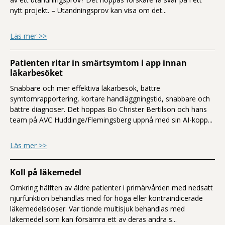
nytt projekt. – Utandningsprov kan visa om det...
om Utandningsluft under luppen
Läs mer >>
Patienten ritar in smärtsymtom i app innan
läkarbesöket
Snabbare och mer effektiva läkarbesök, bättre
symtomrapportering, kortare handläggningstid, snabbare och
bättre diagnoser. Det hoppas Bo Christer Bertilson och hans
team på AVC Huddinge/Flemingsberg uppnå med sin AI-kopp...
om Patienten ritar in smärtsymtom i ap
Läs mer >>
Koll på läkemedel
Omkring hälften av äldre patienter i primärvården med nedsatt
njurfunktion behandlas med för höga eller kontraindicerade
läkemedelsdoser. Var tionde multisjuk behandlas med
läkemedel som kan försämra ett av deras andra s...