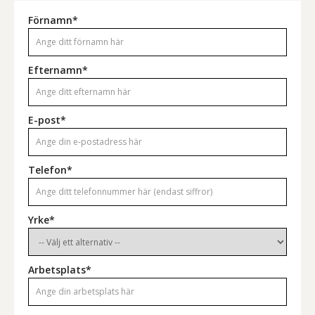
Förnamn*
Efternamn*
E-post*
Telefon*
Yrke*
Arbetsplats*