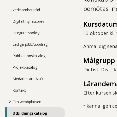
bemötas in
Verksamhetsråd
Digitalt nyhetsbrev
Kursdatum
13 oktober kl. 
Integritetspolicy
Lediga jobb/uppdrag
Anmäl dig sena
Publikationskatalog
Målgrupp
Projektkatalog
Dietist, Distr
Medarbetare A–Ö
Lärandem
Kontakt
Efter kursen s
Om webbplatsen
• känna igen c
Utbildningskatalog