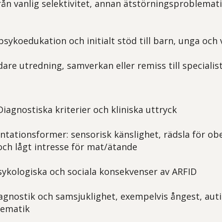
från vanlig selektivitet, annan ätstörningsproblemati
psykoedukation och initialt stöd till barn, unga oc
dare utredning, samverkan eller remiss till specialis
iagnostiska kriterier och kliniska uttryck
entationsformer: sensorisk känslighet, rädsla för ob
ch lågt intresse för mat/ätande
sykologiska och sociala konsekvenser av ARFID
diagnostik och samsjuklighet, exempelvis ångest, au
ematik