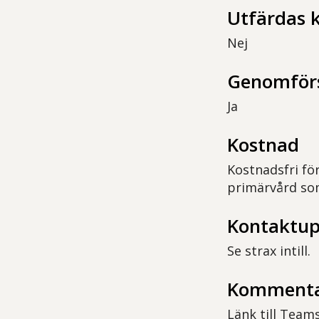
Utfärdas 
Nej
Genomförs
Ja
Kostnad
Kostnadsfri för
primärvård so
Kontaktup
Se strax intill.
Komment
Länk till Teams