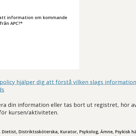
tsatt information om kommande
 från APC?*
policy hjälper dig att förstå vilken slags information
ds
ra din information eller tas bort ut registret, hör a
för kursen/aktiviteten.
 Dietist, Distriktssköterska, Kurator, Psykolog, Ämne, Psykisk hä