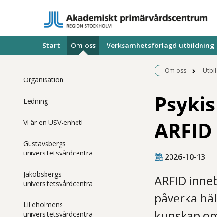
Start
Om oss
Verksamhetsförlagd utbildning
Om oss
Utbi
Organisation
Psykis
Ledning
ARFID
Vi är en USV-enhet!
Gustavsbergs
universitetsvårdcentral
2026-10-13
Jakobsbergs
ARFID inneb
universitetsvårdcentral
påverka häl
Liljeholmens
kunskap om 
universitetsvårdcentral