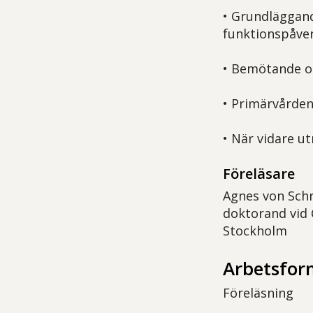
• Grundläggand
funktionspåver
• Bemötande oc
• Primärvårdens
• När vidare ut
Föreläsare
Agnes von Schr
doktorand vid 
Stockholm
Arbetsfor
Föreläsning