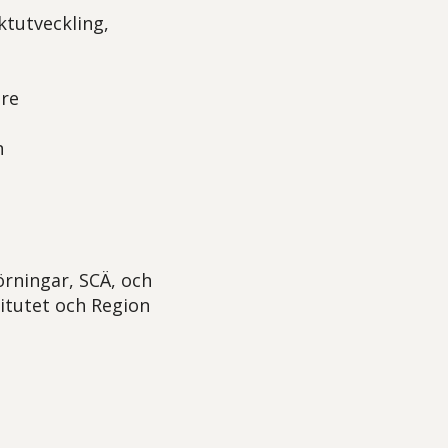
ktutveckling,
are
n
rningar, SCÄ, och
titutet och Region