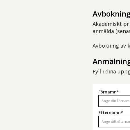
Avbokning
Akademiskt pri
anmälda (senas
Avbokning av ku
Anmälning
Fyll i dina up
Förnamn*
Efternamn*