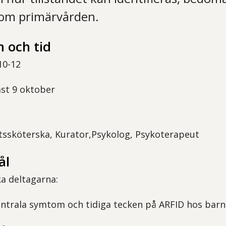
om primärvården.
 och tid
10-12
st 9 oktober
iktssköterska, Kurator,Psykolog, Psykoterapeut
ål
ka deltagarna:
entrala symtom och tidiga tecken på ARFID hos bar