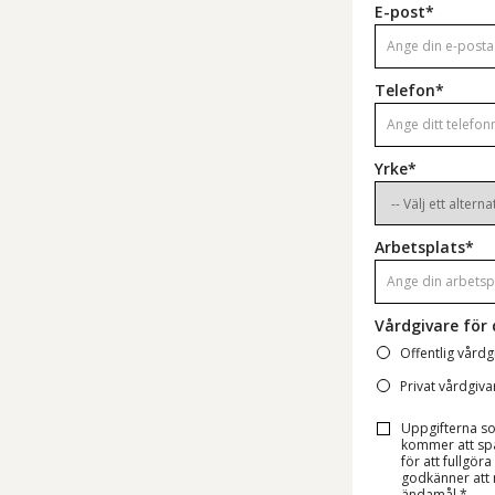
E-post*
Telefon*
Yrke*
Arbetsplats*
Vårdgivare för 
Offentlig vårdg
Privat vårdgiva
Uppgifterna s
kommer att spar
för att fullgör
godkänner att m
ändamål.*