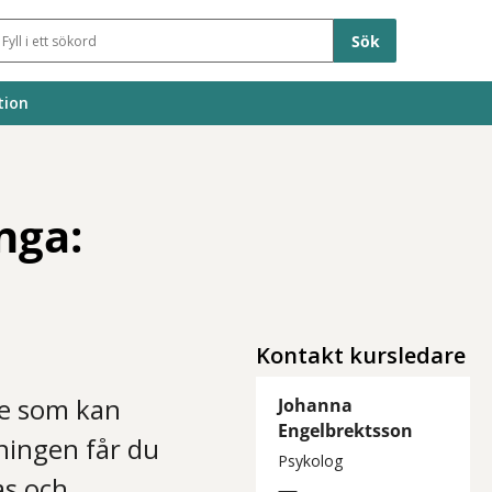
Sökfält
tion
nga:
Kontakt kursledare
de som kan
Johanna
Engelbrektsson
ningen får du
Psykolog
as och