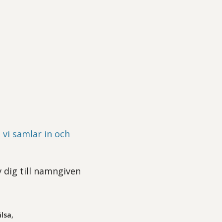
 vi samlar in och
v dig till namngiven
lsa,