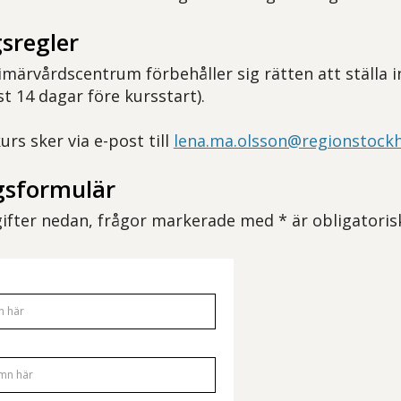
sregler
märvårdscentrum förbehåller sig rätten att ställa i
t 14 dagar före kursstart).
rs sker via e-post till
lena.ma.olsson@regionstock
sformulär
pgifter nedan, frågor markerade med * är obligatoris