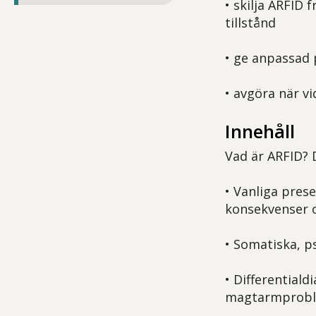
• skilja ARFID 
tillstånd
• ge anpassad 
• avgöra när vi
Innehåll
Vad är ARFID? D
• Vanliga pres
konsekvenser o
• Somatiska, p
• Differential
magtarmprobl