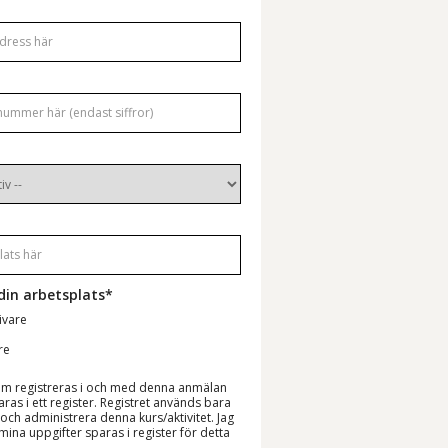
din arbetsplats*
ivare
re
om registreras i och med denna anmälan
as i ett register. Registret används bara
a och administrera denna kurs/aktivitet. Jag
ina uppgifter sparas i register för detta