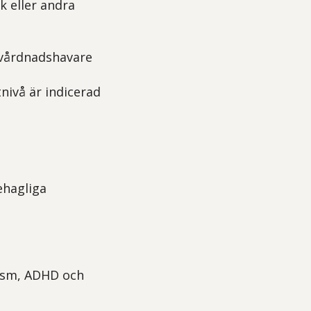
k eller andra
h vårdnadshavare
tnivå är indicerad
ehagliga
tism, ADHD och