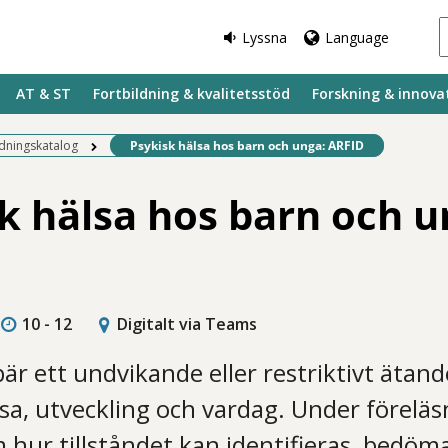
Lyssna
Language
AT & ST
Fortbildning & kvalitetsstöd
Forskning & innova
Befintlig sida:
ldningskatalog
Psykisk hälsa hos barn och unga: ARFID
k hälsa hos barn och u
10 - 12
Digitalt via Teams
är ett undvikande eller restriktivt ätan
sa, utveckling och vardag. Under föreläs
hur tillståndet kan identifieras, bedöm