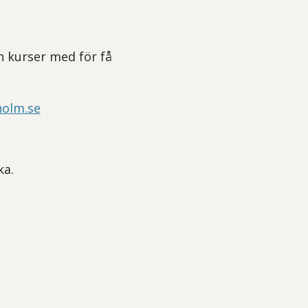
n kurser med för få
holm.se
ka.