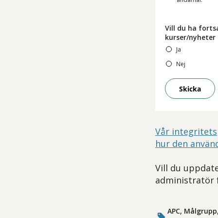
Vill du ha for
kurser/nyheter
Ja
Nej
Skicka
Vår integritets
hur den använ
Vill du uppdate
administratör 
APC, Målgrupp,