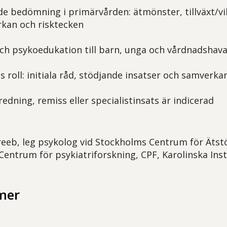
e bedömning i primärvården: ätmönster, tillväxt/vi
kan och risktecken
h psykoedukation till barn, unga och vårdnadshav
 roll: initiala råd, stödjande insatser och samverka
redning, remiss eller specialistinsats är indicerad
eeb, leg psykolog vid Stockholms Centrum för Ätstö
Centrum för psykiatriforskning, CPF, Karolinska Ins
mer